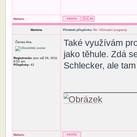
Nahoru
Mamina
Předmět příspěvku:
Re: Věrnostní programy
Také využívám pro
Členka fóra
jako těhule. Zdá s
Registrován:
pon zář 26, 2011
9:52 am
Schlecker, ale tam
Příspěvky:
42
______________
Nahoru