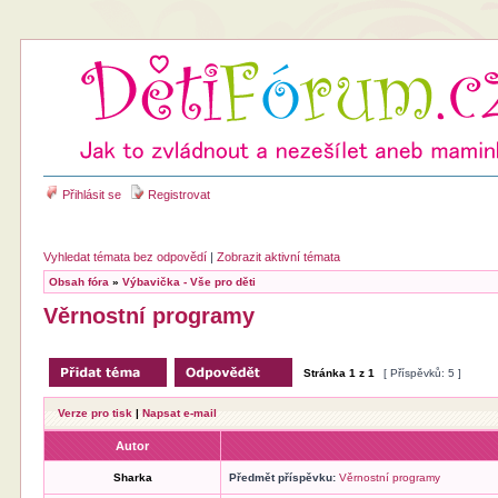
Přihlásit se
Registrovat
Vyhledat témata bez odpovědí
|
Zobrazit aktivní témata
Obsah fóra
»
Výbavička - Vše pro děti
Věrnostní programy
Stránka
1
z
1
[ Příspěvků: 5 ]
Verze pro tisk
|
Napsat e-mail
Autor
Sharka
Předmět příspěvku:
Věrnostní programy