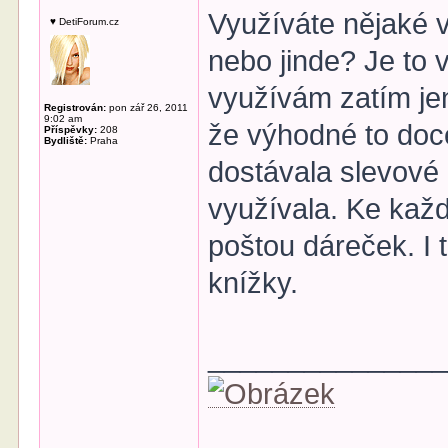
Využíváte nějaké v
♥ DetiForum.cz
nebo jinde? Je to
využívám zatím je
Registrován:
pon zář 26, 2011
9:02 am
že výhodné to docel
Příspěvky:
208
Bydliště:
Praha
dostávala slevové
využívala. Ke kaž
poštou dáreček. I
knížky.
______________