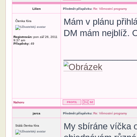
Lilien
Předmět příspěvku:
Re: Věrnostní programy
Mám v plánu přihl
Členka fóra
DM mám nejblíž. O
Registrován:
pon zář 26, 2011
9:37 am
Příspěvky:
49
______________
Nahoru
jarca
Předmět příspěvku:
Re: Věrnostní programy
My sbíráne víčka o
Stálá členka fóra