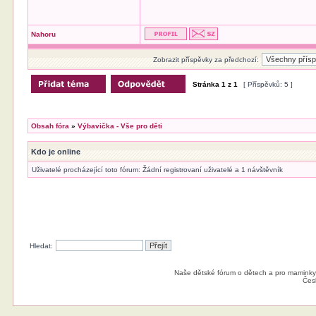
Nahoru
Zobrazit příspěvky za předchozí:
Stránka
1
z
1
[ Příspěvků: 5 ]
Obsah fóra
»
Výbavička - Vše pro děti
Kdo je online
Uživatelé procházející toto fórum: Žádní registrovaní uživatelé a 1 návštěvník
Hledat:
Naše dětské fórum o dětech a pro maminky
Čes