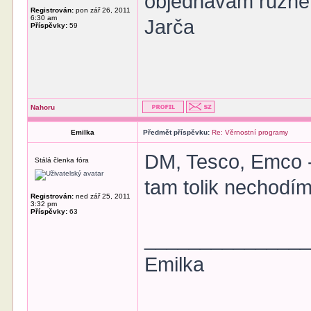
objednávám různé v
Registrován:
pon zář 26, 2011
6:30 am
Jarča
Příspěvky:
59
Nahoru
Emilka
Předmět příspěvku:
Re: Věrnostní programy
DM, Tesco, Emco -
Stálá členka fóra
tam tolik nechodím
Registrován:
ned zář 25, 2011
3:32 pm
Příspěvky:
63
______________
Emilka