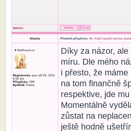
Nahoru
Sharka
Předmět příspěvku:
Re: Když manžel nechce druhé
Díky za názor, ale
♥ DetiForum.cz
míru. Dle mého ná
i přesto, že máme 
Registrován:
pon zář 26, 2011
9:02 am
na tom finančně šp
Příspěvky:
208
Bydliště:
Praha
respektive, jde mu 
Momentálně vydělá
zůstat na neplace
ještě hodně ušetř