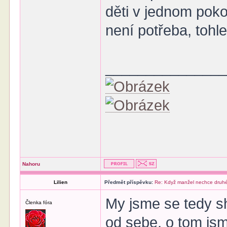
děti v jednom poko
není potřeba, tohl
______________
Nahoru
Lilien
Předmět příspěvku:
Re: Když manžel nechce druhé
My jsme se tedy sh
Členka fóra
od sebe, o tom jsm