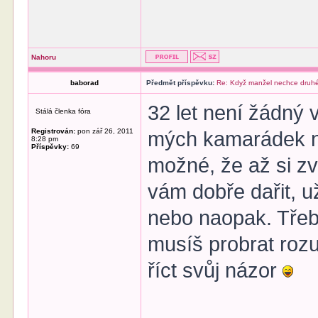
Nahoru
baborad
Předmět příspěvku:
Re: Když manžel nechce druhé
32 let není žádný 
Stálá členka fóra
Registrován:
pon zář 26, 2011
mých kamarádek na
8:28 pm
Příspěvky:
69
možné, že až si z
vám dobře dařit, u
nebo naopak. Třeba
musíš probrat ro
říct svůj názor