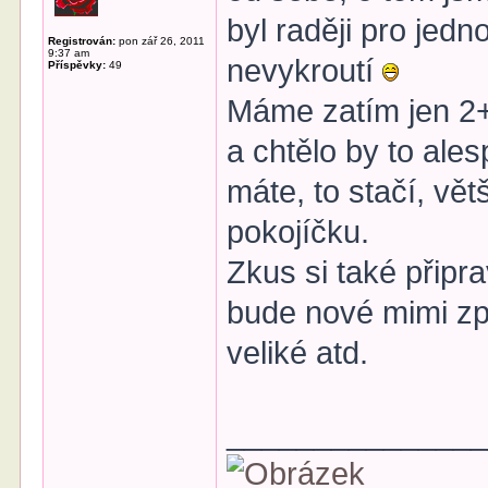
byl raději pro jedn
Registrován:
pon zář 26, 2011
9:37 am
nevykroutí
Příspěvky:
49
Máme zatím jen 2+
a chtělo by to ales
máte, to stačí, vět
pokojíčku.
Zkus si také připr
bude nové mimi zp
veliké atd.
______________