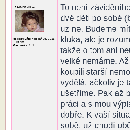
To není záviděního
♥ DetiForum.cz
dvě děti po sobě (b
už ne. Budeme mít 
kluka, ale je rozum
Registrován:
ned zář 25, 2011
9:19 pm
Příspěvky:
231
takže o tom ani ne
velké nemáme. Až 
koupili starší nemo
vydělá, ačkoliv je 
ušetříme. Pak až b
práci a s mou výp
dobře. K vaší situ
sobě, už chodí obě