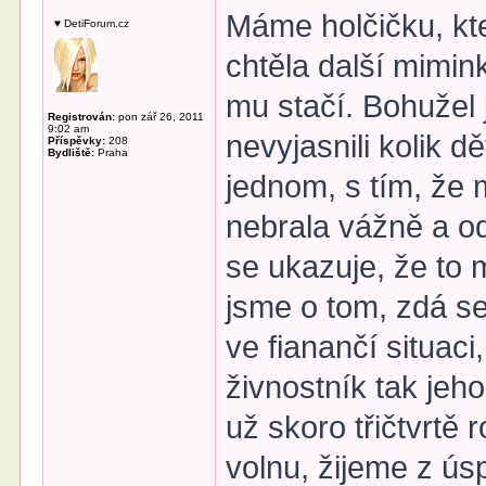
Máme holčičku, kte
♥ DetiForum.cz
chtěla další mimink
mu stačí. Bohužel 
Registrován:
pon zář 26, 2011
9:02 am
nevyjasnili kolik d
Příspěvky:
208
Bydliště:
Praha
jednom, s tím, že m
nebrala vážně a od
se ukazuje, že to m
jsme o tom, zdá s
ve fianančí situac
živnostník tak jeho
už skoro třičtvrt
volnu, žijeme z ús