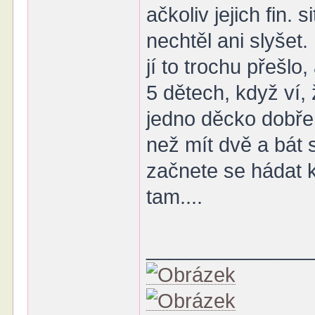
ačkoliv jejich fin.
nechtěl ani slyše
jí to trochu přešlo
5 dětech, když ví, 
jedno děcko dobře z
než mít dvě a bát 
začnete se hádat k
tam....
______________