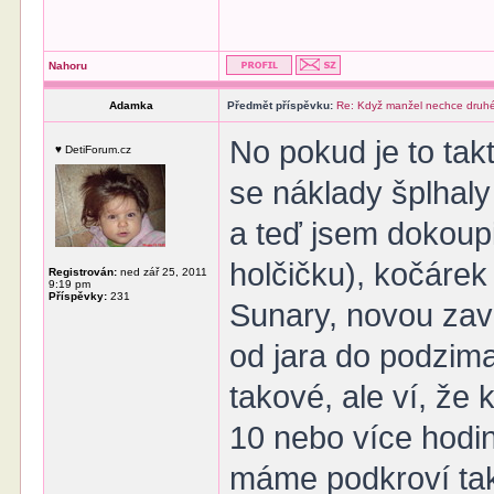
Nahoru
Adamka
Předmět příspěvku:
Re: Když manžel nechce druhé
No pokud je to tak
♥ DetiForum.cz
se náklady šplhaly
a teď jsem dokoup
holčičku), kočárek 
Registrován:
ned zář 25, 2011
9:19 pm
Příspěvky:
231
Sunary, novou zavi
od jara do podzima
takové, ale ví, že
10 nebo více hodi
máme podkroví tak