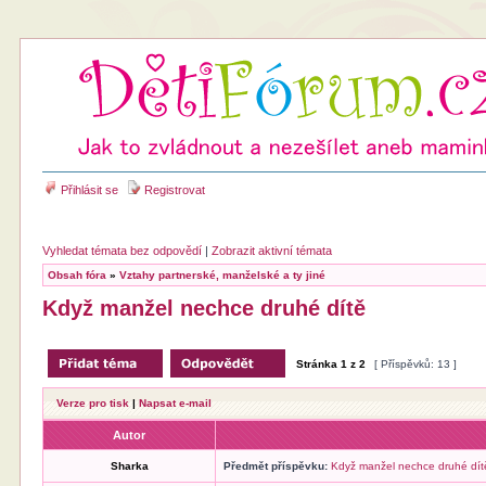
Přihlásit se
Registrovat
Vyhledat témata bez odpovědí
|
Zobrazit aktivní témata
Obsah fóra
»
Vztahy partnerské, manželské a ty jiné
Když manžel nechce druhé dítě
Stránka
1
z
2
[ Příspěvků: 13 ]
Verze pro tisk
|
Napsat e-mail
Autor
Sharka
Předmět příspěvku:
Když manžel nechce druhé dít