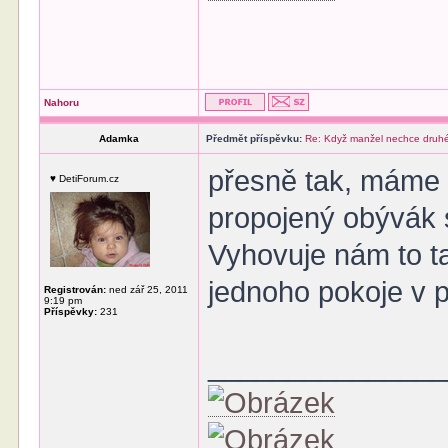
Nahoru
Adamka
Předmět příspěvku:
Re: Když manžel nechce druhé
přesně tak, máme v
♥ DetiForum.cz
propojený obývák 
Vyhovuje nám to ta
jednoho pokoje v 
Registrován:
ned zář 25, 2011
9:19 pm
Příspěvky:
231
______________