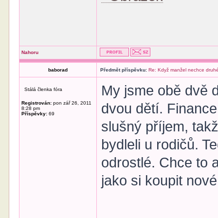
Nahoru
baborad
Předmět příspěvku:
Re: Když manžel nechce druhé
My jsme obě dvě dět
Stálá členka fóra
Registrován:
pon zář 26, 2011
dvou dětí. Finance
8:28 pm
Příspěvky:
69
slušný příjem, takž
bydleli u rodičů. 
odrostlé. Chce to 
jako si koupit nov