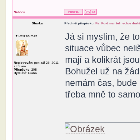
Nahoru
Sharka
Předmět příspěvku:
Re: Když manžel nechce druhé
Já si myslím, že 
♥ DetiForum.cz
situace vůbec neli
mají a kolikrát jso
Registrován:
pon zář 26, 2011
9:02 am
Bohužel už na žád
Příspěvky:
208
Bydliště:
Praha
nemám čas, bude m
třeba mně to samo
______________