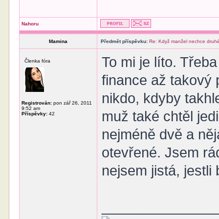
Nahoru
Mamina
Předmět příspěvku:
Re: Když manžel nechce druhé
To mi je líto. Tře
Členka fóra
finance až takový 
nikdo, kdyby takhl
Registrován:
pon zář 26, 2011
9:52 am
muž také chtěl jedi
Příspěvky:
42
nejméně dvě a něja
otevřené. Jsem rád
nejsem jistá, jestl
______________