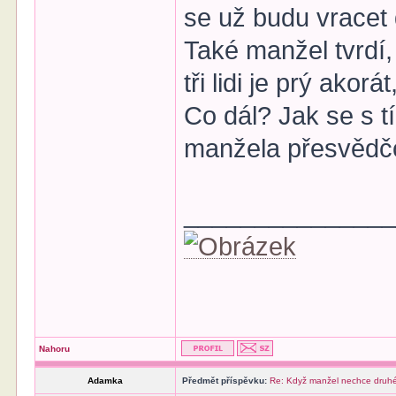
se už budu vracet 
Také manžel tvrdí,
tři lidi je prý akor
Co dál? Jak se s t
manžela přesvědč
______________
Nahoru
Adamka
Předmět příspěvku:
Re: Když manžel nechce druhé