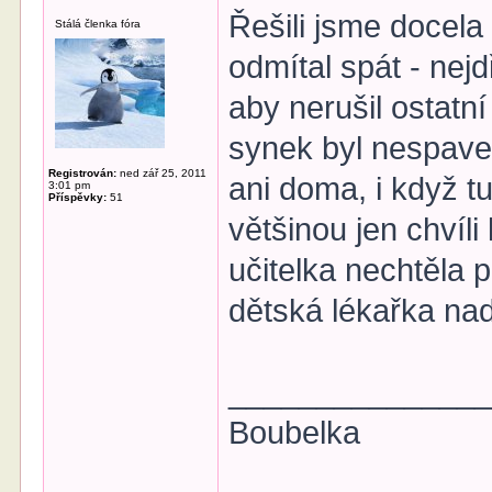
Řešili jsme docela
Stálá členka fóra
odmítal spát - nejd
aby nerušil ostatní
synek byl nespave
Registrován:
ned zář 25, 2011
ani doma, i když tu
3:01 pm
Příspěvky:
51
většinou jen chvíli
učitelka nechtěla 
dětská lékařka nad
______________
Boubelka