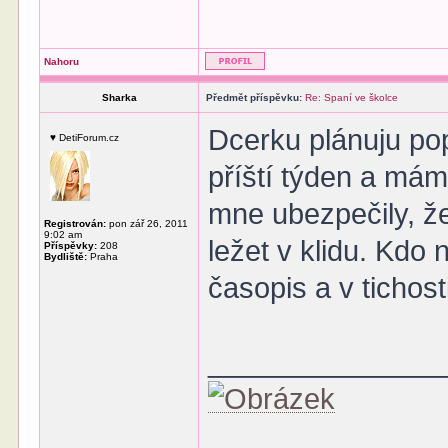
Nahoru
Sharka
Předmět příspěvku:
Re: Spaní ve školce
Dcerku plánuju po
♥ DetiForum.cz
příští týden a mám
mne ubezpečily, že
Registrován:
pon zář 26, 2011
9:02 am
ležet v klidu. Kdo
Příspěvky:
208
Bydliště:
Praha
časopis a v tichost
______________