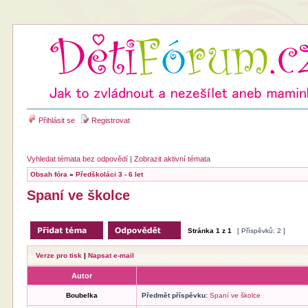
Přihlásit se
Registrovat
Vyhledat témata bez odpovědí
|
Zobrazit aktivní témata
Obsah fóra
»
Předškoláci 3 - 6 let
Spaní ve školce
Stránka
1
z
1
[ Příspěvků: 2 ]
Verze pro tisk
|
Napsat e-mail
Autor
Boubelka
Předmět příspěvku:
Spaní ve školce