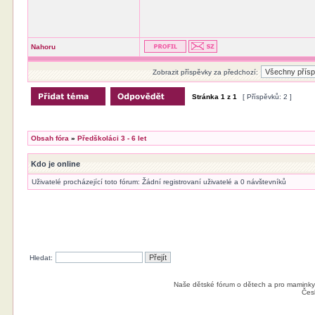
Nahoru
Zobrazit příspěvky za předchozí:
Stránka
1
z
1
[ Příspěvků: 2 ]
Obsah fóra
»
Předškoláci 3 - 6 let
Kdo je online
Uživatelé procházející toto fórum: Žádní registrovaní uživatelé a 0 návštevníků
Hledat:
Naše dětské fórum o dětech a pro maminky
Čes