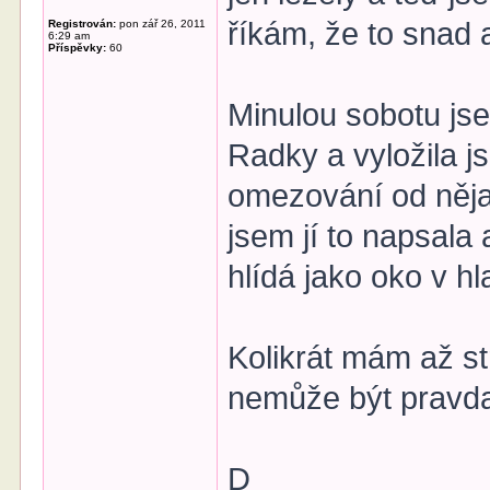
říkám, že to snad 
Registrován:
pon zář 26, 2011
6:29 am
Příspěvky:
60
Minulou sobotu jse
Radky a vyložila j
omezování od něja
jsem jí to napsala 
hlídá jako oko v hl
Kolikrát mám až st
nemůže být pravda
D