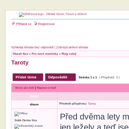
Přihlásit se
Registrovat
Vyhledat témata bez odpovědí
|
Zobrazit aktivní témata
Obsah fóra
»
Pro nové maminky
»
Ring volný
Taroty
Stránka
1
z
1
[ Příspěvků: 3 ]
Verze pro tisk
|
Napsat e-mail
Autor
Předmět příspěvku:
Taroty
ditaon
Před dvěma lety mi
Stálá členka fóra
jen ležely a teď js