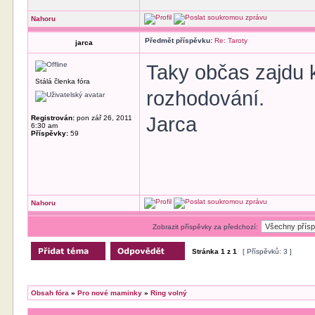
Nahoru
Předmět příspěvku:
Re: Taroty
jarca
Taky občas zajdu 
Stálá členka fóra
rozhodování.
Jarca
Registrován:
pon zář 26, 2011
6:30 am
Příspěvky:
59
Nahoru
Zobrazit příspěvky za předchozí:
Stránka
1
z
1
[ Příspěvků: 3 ]
Obsah fóra
»
Pro nové maminky
»
Ring volný