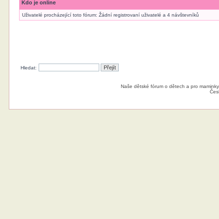
Kdo je online
Uživatelé procházející toto fórum: Žádní registrovaní uživatelé a 4 návštevníků
Hledat:
Naše dětské fórum o dětech a pro maminky
Čes