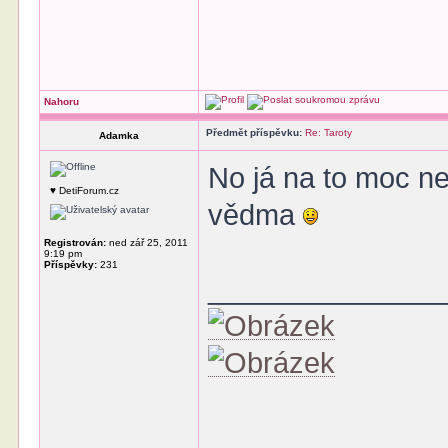
Nahoru
Předmět příspěvku:
Re: Taroty
Adamka
No já na to moc nev
♥ DetiForum.cz
vědma
Registrován:
ned zář 25, 2011
9:19 pm
Příspěvky:
231
______________