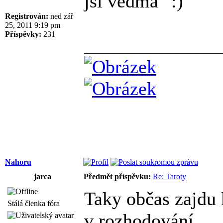
jsi vědma
Registrován:
ned zář
25, 2011 9:19 pm
Příspěvky:
231
______________
Nahoru
jarca
Předmět příspěvku:
Re: Taroty
Taky občas zajdu 
Stálá členka fóra
v rozhodování.