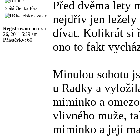
Před dvěma lety m
Stálá členka fóra
nejdřív jen ležely
Registrován:
pon zář
dívat. Kolikrát si
26, 2011 6:29 am
Příspěvky:
60
ono to fakt vycház
Minulou sobotu js
u Radky a vyložila
miminko a omezov
vlivného muže, tak
miminko a její man