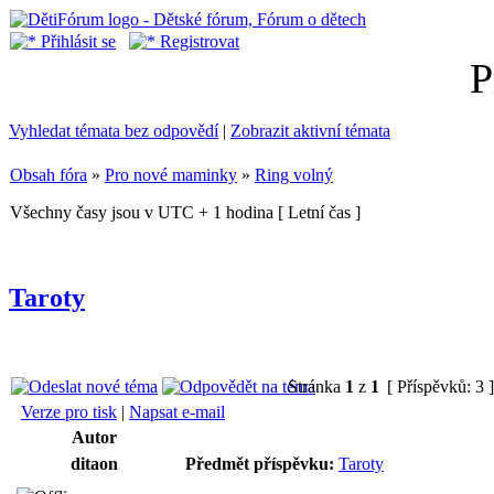
Přihlásit se
Registrovat
P
Vyhledat témata bez odpovědí
|
Zobrazit aktivní témata
Obsah fóra
»
Pro nové maminky
»
Ring volný
Všechny časy jsou v UTC + 1 hodina [ Letní čas ]
Taroty
Stránka
1
z
1
[ Příspěvků: 3 
Verze pro tisk
|
Napsat e-mail
Autor
ditaon
Předmět příspěvku:
Taroty