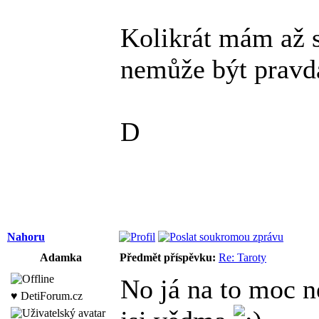
Kolikrát mám až s
nemůže být pravda
D
Nahoru
Adamka
Předmět příspěvku:
Re: Taroty
No já na to moc ne
♥ DetiForum.cz