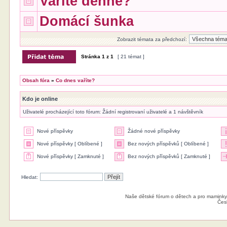
Vaříte denně?
Domácí šunka
Zobrazit témata za předchozí:
Stránka
1
z
1
[ 21 témat ]
Obsah fóra
»
Co dnes vaříte?
Kdo je online
Uživatelé procházející toto fórum: Žádní registrovaní uživatelé a 1 návštěvník
Nové příspěvky
Žádné nové příspěvky
Nové příspěvky [ Oblíbené ]
Bez nových příspěvků [ Oblíbené ]
Nové příspěvky [ Zamknuté ]
Bez nových příspěvků [ Zamknuté ]
Hledat:
Naše dětské fórum o dětech a pro maminky
Čes