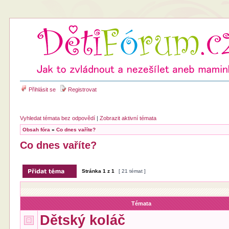
Přihlásit se
Registrovat
Vyhledat témata bez odpovědí
|
Zobrazit aktivní témata
Obsah fóra
»
Co dnes vaříte?
Co dnes vaříte?
Stránka
1
z
1
[ 21 témat ]
Témata
Dětský koláč