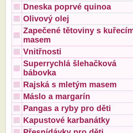
Dneska poprvé quinoa
Olivový olej
Zapečené tětoviny s kuřecí
masem
Vnitřnosti
Superrychlá šlehačková
bábovka
Rajská s mletým masem
Máslo a margarín
Pangas a ryby pro děti
Kapustové karbanátky
Přesnídávky pro děti