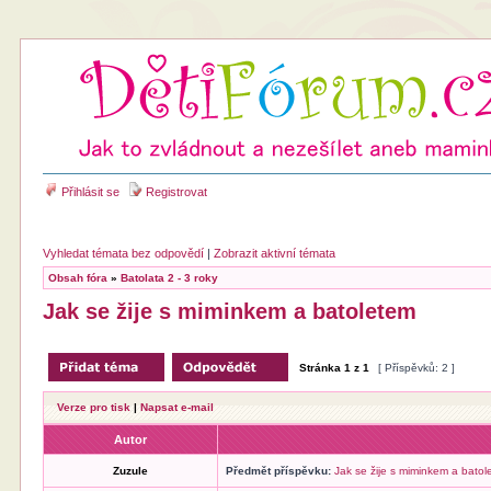
Přihlásit se
Registrovat
Vyhledat témata bez odpovědí
|
Zobrazit aktivní témata
Obsah fóra
»
Batolata 2 - 3 roky
Jak se žije s miminkem a batoletem
Stránka
1
z
1
[ Příspěvků: 2 ]
Verze pro tisk
|
Napsat e-mail
Autor
Zuzule
Předmět příspěvku:
Jak se žije s miminkem a bato