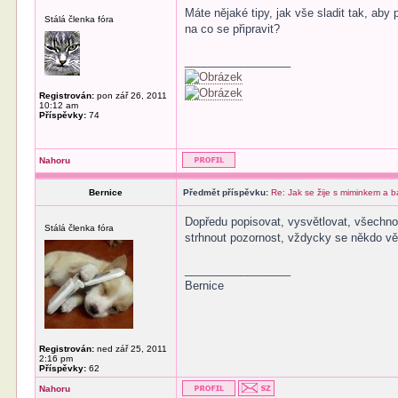
Máte nějaké tipy, jak vše sladit tak, aby 
Stálá členka fóra
na co se připravit?
_________________
Registrován:
pon zář 26, 2011
10:12 am
Příspěvky:
74
Nahoru
Bernice
Předmět příspěvku:
Re: Jak se žije s miminkem a 
Dopředu popisovat, vysvětlovat, všechno 
Stálá členka fóra
strhnout pozornost, vždycky se někdo vě
_________________
Bernice
Registrován:
ned zář 25, 2011
2:16 pm
Příspěvky:
62
Nahoru