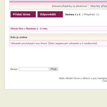
Zobrazit příspěvky za předchozí:
Stránka
1
z
1
[ Příspěvků: 2 ]
Obsah fóra
»
Batolata 2 - 3 roky
Kdo je online
Uživatelé procházející toto fórum: Žádní registrovaní uživatelé a 3 návštevníků
Hledat:
Naše dětské fórum o dětech a pro maminky
Čes