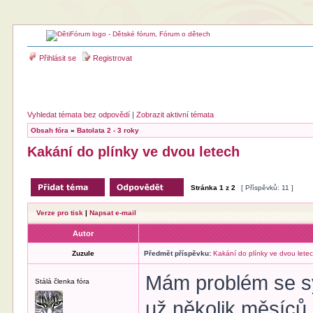
Přihlásit se
Registrovat
Vyhledat témata bez odpovědí
|
Zobrazit aktivní témata
Obsah fóra
»
Batolata 2 - 3 roky
Kakání do plínky ve dvou letech
Stránka
1
z
2
[ Příspěvků: 11 ]
Verze pro tisk
|
Napsat e-mail
Autor
Zuzule
Předmět příspěvku:
Kakání do plínky ve dvou lete
Mám problém se sy
Stálá členka fóra
už několik měsíců,