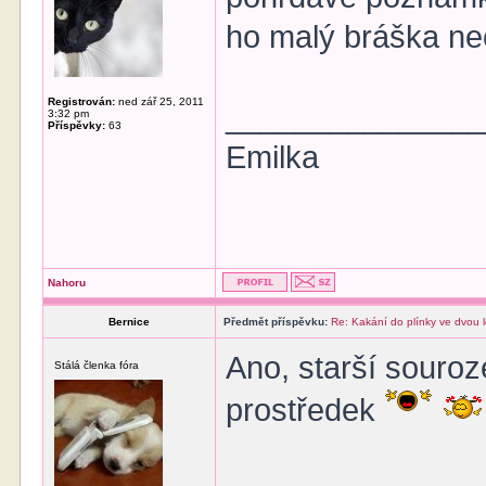
ho malý bráška nec
Registrován:
ned zář 25, 2011
______________
3:32 pm
Příspěvky:
63
Emilka
Nahoru
Bernice
Předmět příspěvku:
Re: Kakání do plínky ve dvou 
Ano, starší souro
Stálá členka fóra
prostředek