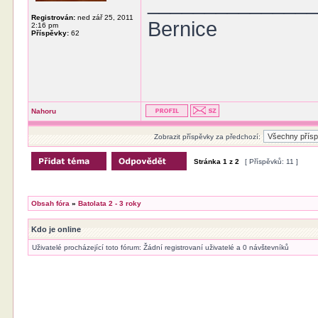
______________
Registrován:
ned zář 25, 2011
Bernice
2:16 pm
Příspěvky:
62
Nahoru
Zobrazit příspěvky za předchozí:
Stránka
1
z
2
[ Příspěvků: 11 ]
Obsah fóra
»
Batolata 2 - 3 roky
Kdo je online
Uživatelé procházející toto fórum: Žádní registrovaní uživatelé a 0 návštevníků