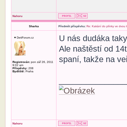
Nahoru
Sharka
Předmět příspěvku:
Re: Kakání do plínky ve dvou 
U nás dudáka taky 
♥ DetiForum.cz
Ale naštěstí od 14
spaní, takže na veř
Registrován:
pon zář 26, 2011
9:02 am
Příspěvky:
208
Bydliště:
Praha
______________
Nahoru