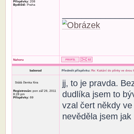
Příspěvky:
208
Bydliště:
Praha
______________
Nahoru
baborad
Předmět příspěvku:
Re: Kakání do plínky ve dvou 
jj, to je pravda. Be
Stálá členka fóra
Registrován:
pon zář 26, 2011
dudlíka jsem to bý
8:28 pm
Příspěvky:
69
vzal čert někdy ve 
nevěděla jsem jak 