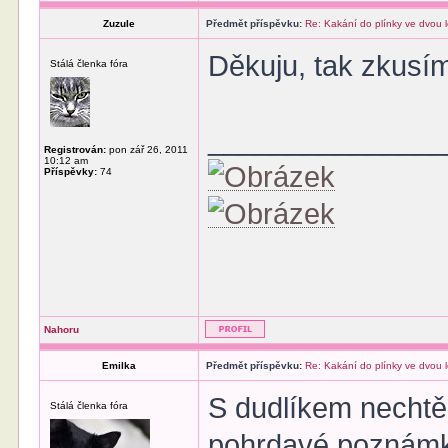
Zuzule
Předmět příspěvku:
Re: Kakání do plínky ve dvou 
Děkuju, tak zkusím
Stálá členka fóra
______________
Registrován:
pon zář 26, 2011
10:12 am
Příspěvky:
74
Nahoru
Emilka
Předmět příspěvku:
Re: Kakání do plínky ve dvou 
S dudlíkem nechtěn
Stálá členka fóra
pohrdavé poznámky