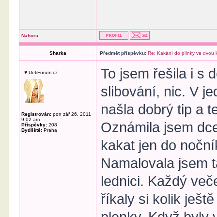
Nahoru
Sharka
Předmět příspěvku:
Re: Kakání do plínky ve dvou 
To jsem řešila i 
♥ DetiForum.cz
slibování, nic. V 
našla dobrý tip a t
Registrován:
pon zář 26, 2011
9:02 am
Oznámila jsem dce
Příspěvky:
208
Bydliště:
Praha
kakat jen do noční
Namalovala jsem ta
lednici. Každý več
říkaly si kolik ješ