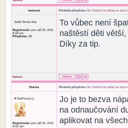
Nahoru
baborad
Předmět příspěvku:
Re: Kakání do plínky ve dvou 
To vůbec není špa
Stálá členka fóra
Registrován:
pon zář 26, 2011
naštěstí děti větš
8:28 pm
Příspěvky:
69
Díky za tip.
Nahoru
Sharka
Předmět příspěvku:
Re: Kakání do plínky ve dvou 
Jo je to bezva náp
♥ DetiForum.cz
na odnaučování dud
aplikovat na všech
Registrován:
pon zář 26, 2011
9:02 am