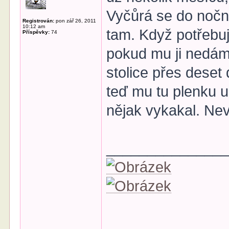
Vyčůrá se do nočn
Registrován:
pon zář 26, 2011
10:12 am
tam. Když potřebuj
Příspěvky:
74
pokud mu ji nedám,
stolice přes deset
teď mu tu plenku u
nějak vykakal. Neví
______________