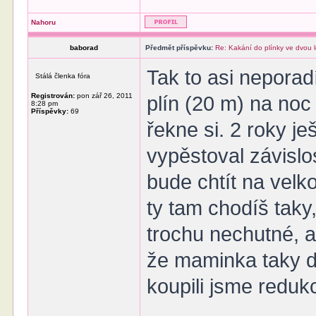
Nahoru
baborad
Předmět příspěvku:
Re: Kakání do plínky ve dvou 
Tak to asi nepora
Stálá členka fóra
Registrován:
pon zář 26, 2011
plín (20 m) na noc 
8:28 pm
Příspěvky:
69
řekne si. 2 roky ješ
vypěstoval závislo
bude chtít na velk
ty tam chodíš taky,
trochu nechutné, 
že maminka taky d
koupili jsme redukc