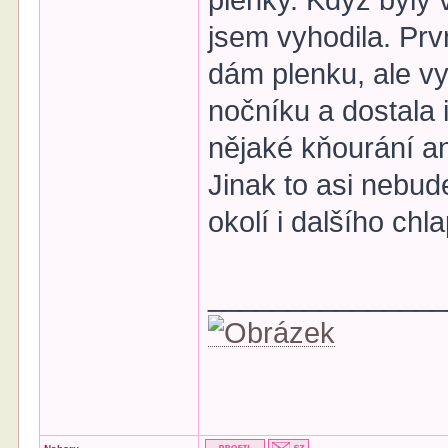
plenky. Když byly 
jsem vyhodila. Prvn
dám plenku, ale vy
nočníku a dostala 
nějaké kňourání a
Jinak to asi nebu
okolí i dalšího ch
______________