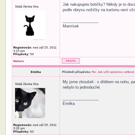
Jak nakupujete botičky? Někdy je to doce
Stálá členka fóra
podle obrysu nožičky na kartonu není vždy
_________________
Mamísek
Registrován:
ned zář 25, 2011
3:15 pm
Příspěvky:
54
Nahoru
Emilka
Předmět příspěvku:
Re: Jak určit správnou velikost
My jsme zkoušeli : s dítětem na nohu, pa
Stálá členka fóra
nebylo to jednoduché.
_________________
Emilka
Registrován:
ned zář 25, 2011
3:32 pm
Příspěvky:
63