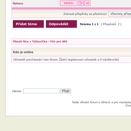
Nahoru
Zobrazit příspěvky za předchozí:
Stránka
1
z
1
[ Příspěvků: 2 ]
Obsah fóra
»
Výbavička - Vše pro děti
Kdo je online
Uživatelé procházející toto fórum: Žádní registrovaní uživatelé a 0 návštevníků
Hledat:
Naše dětské fórum o dětech a pro maminky
Čes