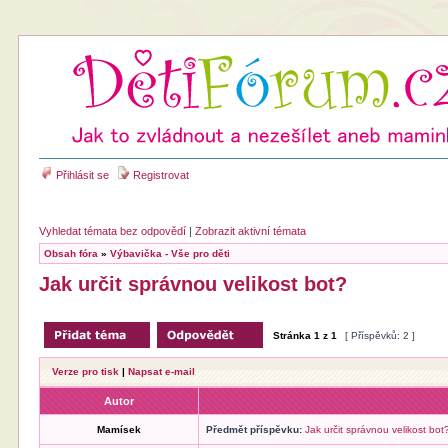
Přihlásit se
Registrovat
Vyhledat témata bez odpovědí
|
Zobrazit aktivní témata
Obsah fóra
»
Výbavička - Vše pro děti
Jak určit správnou velikost bot?
Stránka
1
z
1
[ Příspěvků: 2 ]
Verze pro tisk
|
Napsat e-mail
Autor
Mamísek
Předmět příspěvku:
Jak určit správnou velikost bot