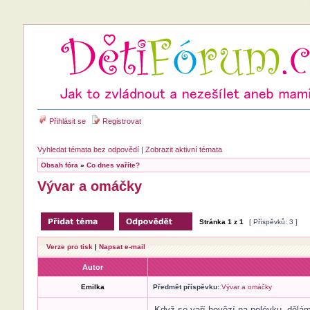
Přihlásit se
Registrovat
Vyhledat témata bez odpovědí
|
Zobrazit aktivní témata
Obsah fóra
»
Co dnes vaříte?
Vývar a omáčky
Stránka
1
z
1
[ Příspěvků: 3 ]
Verze pro tisk
|
Napsat e-mail
Autor
Emilka
Předmět příspěvku:
Vývar a omáčky
Když se vaří hovězí na polévku, dělám