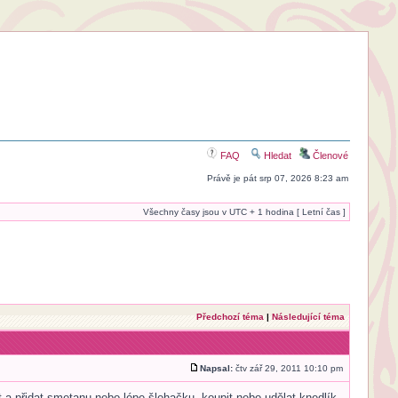
FAQ
Hledat
Členové
Právě je pát srp 07, 2026 8:23 am
Všechny časy jsou v UTC + 1 hodina [ Letní čas ]
Předchozí téma
|
Následující téma
Napsal:
čtv zář 29, 2011 10:10 pm
a přidat smetanu nebo lépe šlehačku, koupit nebo udělat knedlík