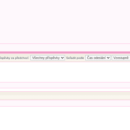
říspěvky za předchozí:
Seřadit podle