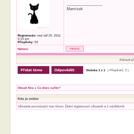
_________________
Mamísek
Registrován:
ned zář 25, 2011
3:15 pm
Příspěvky:
54
Nahoru
Zobrazit p
Stránka
1
z
1
[ Příspěvků: 3 ]
Obsah fóra
»
Co dnes vaříte?
Kdo je online
Uživatelé procházející toto fórum: Žádní registrovaní uživatelé a 1 návštěvník