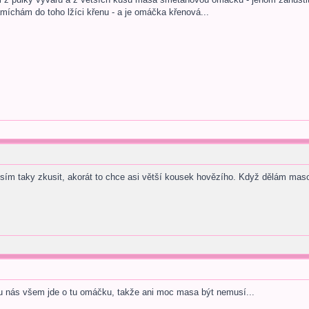
íchám do toho lžíci křenu - a je omáčka křenová...
sím taky zkusit, akorát to chce asi větší kousek hovězího. Když dělám maso
 u nás všem jde o tu omáčku, takže ani moc masa být nemusí...