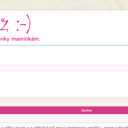
Zpráva
 z půlky vývaru a z větších kusů masa smetanovou omáčku - jenom zahustit 