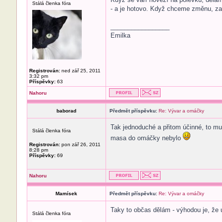
Stálá členka fóra
- a je hotovo. Když chceme změnu, zam
_________________
Emilka
Registrován:
ned zář 25, 2011
3:32 pm
Příspěvky:
63
Nahoru
baborad
Předmět příspěvku:
Re: Vývar a omáčky
Tak jednoduché a přitom účinné, to mu
Stálá členka fóra
masa do omáčky nebylo
Registrován:
pon zář 26, 2011
8:28 pm
Příspěvky:
69
Nahoru
Mamísek
Předmět příspěvku:
Re: Vývar a omáčky
Taky to občas dělám - výhodou je, že
Stálá členka fóra