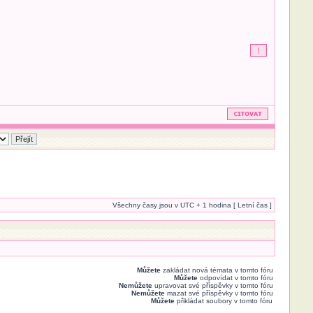
Všechny časy jsou v UTC + 1 hodina [ Letní čas ]
Můžete
zakládat nová témata v tomto fóru
Můžete
odpovídat v tomto fóru
Nemůžete
upravovat své příspěvky v tomto fóru
Nemůžete
mazat své příspěvky v tomto fóru
Můžete
přikládat soubory v tomto fóru