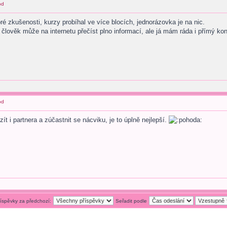
od
é zkušenosti, kurzy probíhal ve více blocích, jednorázovka je na nic.
lověk může na internetu přečíst plno informací, ale já mám ráda i přímý kon
od
zít i partnera a zúčastnit se nácviku, je to úplně nejlepší.
říspěvky za předchozí:
Seřadit podle