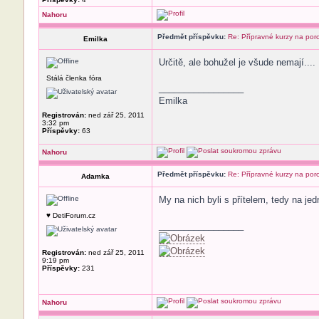
Nahoru
Předmět příspěvku:
Re: Přípravné kurzy na por
Emilka
Určitě, ale bohužel je všude nemají....
Stálá členka fóra
_________________
Emilka
Registrován:
ned zář 25, 2011
3:32 pm
Příspěvky:
63
Nahoru
Předmět příspěvku:
Re: Přípravné kurzy na por
Adamka
My na nich byli s přítelem, tedy na je
♥ DetiForum.cz
_________________
Registrován:
ned zář 25, 2011
9:19 pm
Příspěvky:
231
Nahoru