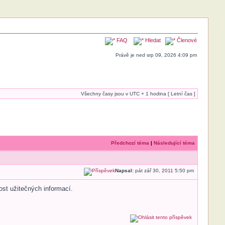
FAQ
Hledat
Členové
Právě je ned srp 09, 2026 4:09 pm
Všechny časy jsou v UTC + 1 hodina [ Letní čas ]
Předchozí téma
|
Následující téma
Napsal:
pát zář 30, 2011 5:50 pm
ost užitečných informací.