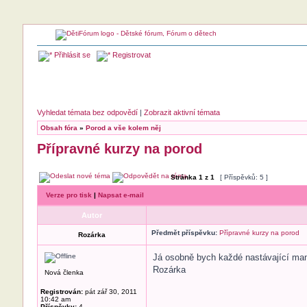
Přihlásit se
Registrovat
Vyhledat témata bez odpovědí
|
Zobrazit aktivní témata
Obsah fóra
»
Porod a vše kolem něj
Přípravné kurzy na porod
Stránka
1
z
1
[ Příspěvků: 5 ]
Verze pro tisk
|
Napsat e-mail
Autor
Předmět příspěvku:
Přípravné kurzy na porod
Rozárka
Já osobně bych každé nastávající mamč
Rozárka
Nová členka
Registrován:
pát zář 30, 2011
10:42 am
Příspěvky:
4