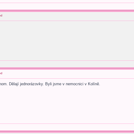
od
od
dnom. Dělají jednorázovky. Byli jsme v nemocnici v Kolíně.