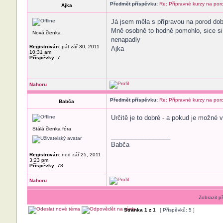
Předmět příspěvku:
Re: Přípravné kurzy na por
Ajka
Já jsem měla s přípravou na porod dobr
Mně osobně to hodně pomohlo, sice si č
Nová členka
nenapadly
Registrován:
pát zář 30, 2011
Ajka
10:31 am
Příspěvky:
7
Nahoru
Předmět příspěvku:
Re: Přípravné kurzy na por
Babča
Určitě je to dobré - a pokud je možné v
Stálá členka fóra
_________________
Babča
Registrován:
ned zář 25, 2011
3:23 pm
Příspěvky:
78
Nahoru
Zobrazit p
Stránka
1
z
1
[ Příspěvků: 5 ]