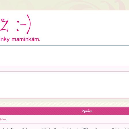
Zpráva
inko