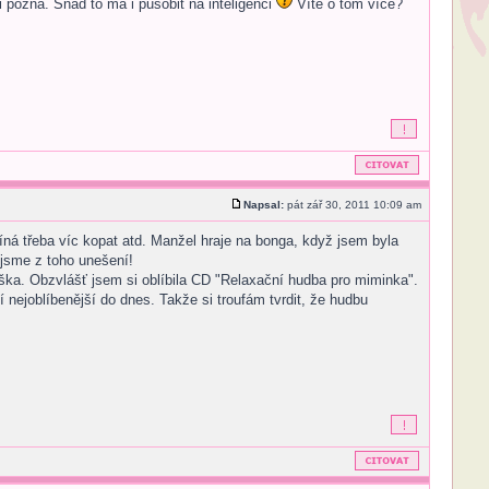
i pozná. Snad to má i působit na inteligenci
Víte o tom více?
Napsal:
pát zář 30, 2011 10:09 am
ná třeba víc kopat atd. Manžel hraje na bonga, když jsem byla
 jsme z toho unešení!
íška. Obzvlášť jsem si oblíbila CD "Relaxační hudba pro miminka".
í nejoblíbenější do dnes. Takže si troufám tvrdit, že hudbu