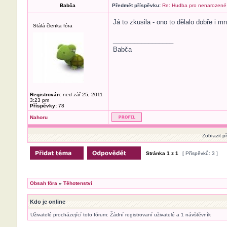
Babča
Předmět příspěvku:
Re: Hudba pro nenarozené
Já to zkusila - ono to dělalo dobře i mn
Stálá členka fóra
_________________
Babča
Registrován:
ned zář 25, 2011
3:23 pm
Příspěvky:
78
Nahoru
Zobrazit p
Stránka
1
z
1
[ Příspěvků: 3 ]
Obsah fóra
»
Těhotenství
Kdo je online
Uživatelé procházející toto fórum: Žádní registrovaní uživatelé a 1 návštěvník