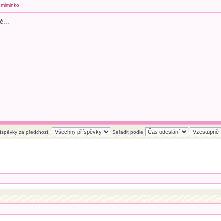
 miminko
ě...
říspěvky za předchozí:
Seřadit podle