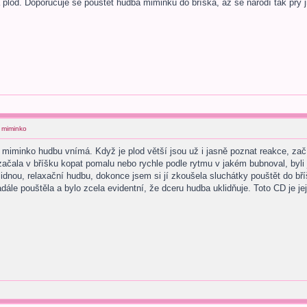
 plod. Doporučuje se pouštět hudba miminku do bříška, až se narodí tak prý j
 miminko
miminko hudbu vnímá. Když je plod větší jsou už i jasně poznat reakce, začí
začala v bříšku kopat pomalu nebo rychle podle rytmu v jakém bubnoval, byli
lidnou, relaxační hudbu, dokonce jsem si jí zkoušela sluchátky pouštět do bř
ále pouštěla a bylo zcela evidentní, že dceru hudba uklidňuje. Toto CD je jej