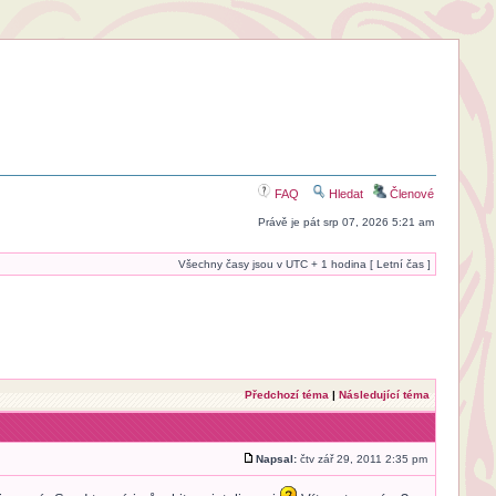
FAQ
Hledat
Členové
Právě je pát srp 07, 2026 5:21 am
Všechny časy jsou v UTC + 1 hodina [ Letní čas ]
Předchozí téma
|
Následující téma
Napsal:
čtv zář 29, 2011 2:35 pm