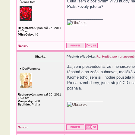
Četla jsem o pozitivním vlivu hudby na
Členka fóra
Praktikovaly jste to?
_________________
Registrován:
pon zář 26, 2011
9:37 am
Příspěvky:
49
Nahoru
Sharka
Předmět příspěvku:
Re: Hudba pro nenarozené
Já jsem přesvědčená, že i nenarozené 
♥ DetiForum.cz
těhotná a on začal bubnovat, maličká 
Kromě toho jsem si i hodně pouštěla k
Po narození dcery, jsem stejné CD i nad
poznala.
Registrován:
pon zář 26, 2011
9:02 am
_________________
Příspěvky:
208
Bydliště:
Praha
Nahoru