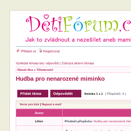
Přihlásit se
Registrovat
Vyhledat témata bez odpovědí
|
Zobrazit aktivní témata
Obsah fóra
»
Těhotenství
Hudba pro nenarozené miminko
Stránka
1
z
1
[ Příspěvků: 3 ]
Verze pro tisk
|
Napsat e-mail
Autor
Lilien
Předmět příspěvku:
Hudba pro nenarozené mim