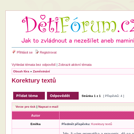
Přihlásit se
Registrovat
Vyhledat témata bez odpovědí
|
Zobrazit aktivní témata
Obsah fóra
»
Zaměstnání
Korektury textů
Stránka
1
z
1
[ Příspěvků: 4 ]
Verze pro tisk
|
Napsat e-mail
Autor
Emilka
Předmět příspěvku:
Korektury textů
Jde -li vám gramatika a pravopis, dá se o