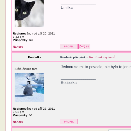
_________________
Emilka
Registrován:
ned zář 25, 2011
3:32 pm
Příspěvky:
63
Nahoru
Boubelka
Předmět příspěvku:
Re: Korektury textů
Jednou se mi to povedlo, ale bylo to jen
Stálá členka fóra
_________________
Boubelka
Registrován:
ned zář 25, 2011
3:01 pm
Příspěvky:
51
Nahoru