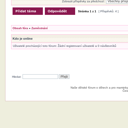
Zobrazit příspěvky za předchozí:
Stránka
1
z
1
[ Příspěvků: 4 ]
Obsah fóra
»
Zaměstnání
Kdo je online
Uživatelé procházející toto fórum: Žádní registrovaní uživatelé a 0 návštevníků
Hledat:
Naše dětské fórum o dětech a pro maminky
Čes