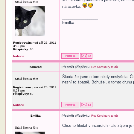
Stálá členka fóra
nárazovka.
_________________
Emilka
Registrován:
ned zář 25, 2011
3:32 pm
Příspěvky:
63
Nahoru
baborad
Předmět příspěvku:
Re: Korektury textů
Škoda že jsem o tom nikdy neslyšela. Če
Stálá členka fóra
nezní to špatně. Bohužel, o tomto druhu 
Registrován:
pon zář 26, 2011
8:28 pm
Příspěvky:
69
Nahoru
Emilka
Předmět příspěvku:
Re: Korektury textů
Chce to hledat v inzercích - ale zájem je v
Stálá členka fóra