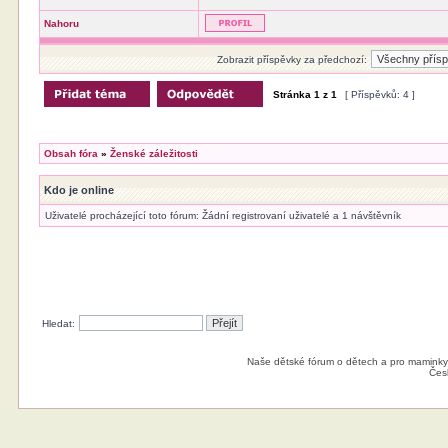
Nahoru
Zobrazit příspěvky za předchozí:
Stránka
1
z
1
[ Příspěvků: 4 ]
Obsah fóra
»
Ženské záležitosti
Kdo je online
Uživatelé procházející toto fórum: Žádní registrovaní uživatelé a 1 návštěvník
Hledat:
Naše dětské fórum o dětech a pro maminky
Čes