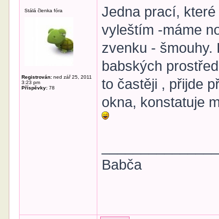
Jedna prací, které
Stálá členka fóra
vyleštím -máme no
zvenku - šmouhy. 
babských prostřed
Registrován:
ned zář 25, 2011
to častěji , přijde
3:23 pm
Příspěvky:
78
okna, konstatuje m
______________
Babča