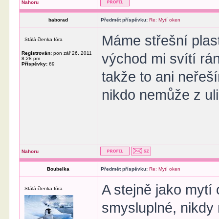
Nahoru
baborad
Předmět příspěvku:
Re: Mytí oken
Máme střešní plast
Stálá členka fóra
Registrován:
pon zář 26, 2011
východ mi svítí rá
8:28 pm
Příspěvky:
69
takže to ani neřeš
nikdo nemůže z uli
Nahoru
Boubelka
Předmět příspěvku:
Re: Mytí oken
A stejně jako mytí 
Stálá členka fóra
smysluplné, nikdy 