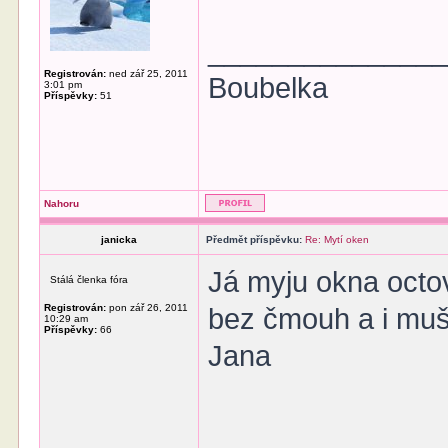
______________
Registrován:
ned zář 25, 2011
Boubelka
3:01 pm
Příspěvky:
51
Nahoru
janicka
Předmět příspěvku:
Re: Mytí oken
Já myju okna octov
Stálá členka fóra
Registrován:
pon zář 26, 2011
bez čmouh a i muš
10:29 am
Příspěvky:
66
Jana