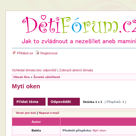
Přihlásit se
Registrovat
Vyhledat témata bez odpovědí
|
Zobrazit aktivní témata
Obsah fóra
»
Ženské záležitosti
Mytí oken
Stránka
1
z
1
[ Příspěvků: 4 ]
Verze pro tisk
|
Napsat e-mail
Autor
Babča
Předmět příspěvku:
Mytí oken