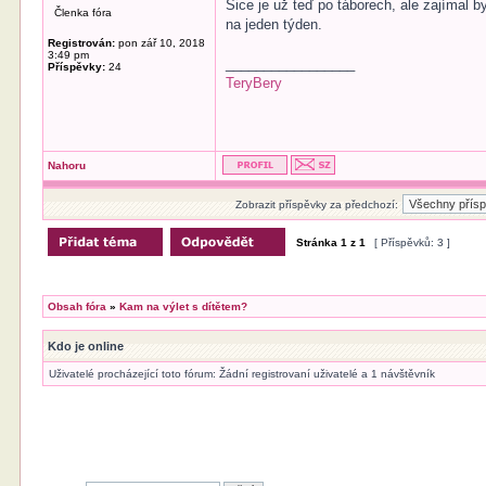
Sice je už teď po táborech, ale zajímal
Členka fóra
na jeden týden.
Registrován:
pon zář 10, 2018
3:49 pm
_________________
Příspěvky:
24
TeryBery
Nahoru
Zobrazit příspěvky za předchozí:
Stránka
1
z
1
[ Příspěvků: 3 ]
Obsah fóra
»
Kam na výlet s dítětem?
Kdo je online
Uživatelé procházející toto fórum: Žádní registrovaní uživatelé a 1 návštěvník