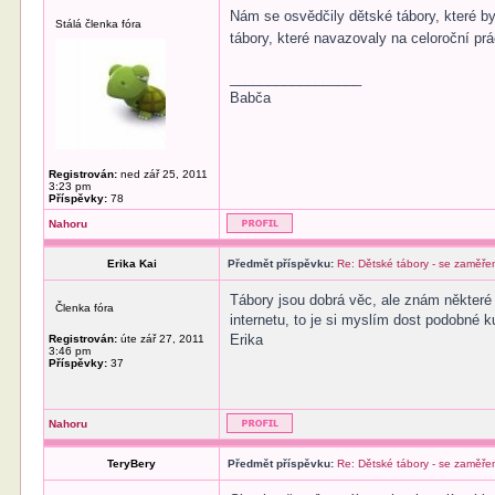
Nám se osvědčily dětské tábory, které by
Stálá členka fóra
tábory, které navazovaly na celoroční pr
_________________
Babča
Registrován:
ned zář 25, 2011
3:23 pm
Příspěvky:
78
Nahoru
Erika Kai
Předmět příspěvku:
Re: Dětské tábory - se zaměře
Tábory jsou dobrá věc, ale znám některé m
Členka fóra
internetu, to je si myslím dost podobné k
Erika
Registrován:
úte zář 27, 2011
3:46 pm
Příspěvky:
37
Nahoru
TeryBery
Předmět příspěvku:
Re: Dětské tábory - se zaměře