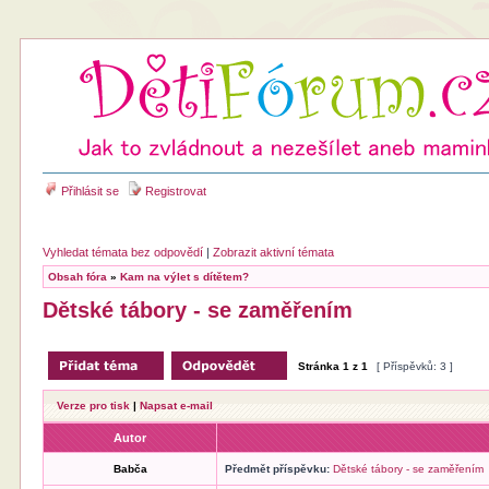
Přihlásit se
Registrovat
Vyhledat témata bez odpovědí
|
Zobrazit aktivní témata
Obsah fóra
»
Kam na výlet s dítětem?
Dětské tábory - se zaměřením
Stránka
1
z
1
[ Příspěvků: 3 ]
Verze pro tisk
|
Napsat e-mail
Autor
Babča
Předmět příspěvku:
Dětské tábory - se zaměřením