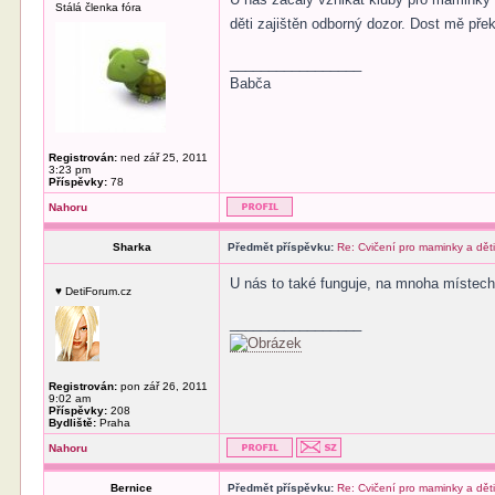
Stálá členka fóra
děti zajištěn odborný dozor. Dost mě pře
_________________
Babča
Registrován:
ned zář 25, 2011
3:23 pm
Příspěvky:
78
Nahoru
Sharka
Předmět příspěvku:
Re: Cvičení pro maminky a dět
U nás to také funguje, na mnoha místech 
♥ DetiForum.cz
_________________
Registrován:
pon zář 26, 2011
9:02 am
Příspěvky:
208
Bydliště:
Praha
Nahoru
Bernice
Předmět příspěvku:
Re: Cvičení pro maminky a dět