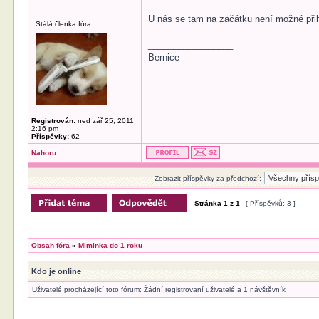
U nás se tam na začátku není možné přihl
Stálá členka fóra
_________________
Bernice
Registrován:
ned zář 25, 2011
2:16 pm
Příspěvky:
62
Nahoru
Zobrazit příspěvky za předchozí:
Stránka
1
z
1
[ Příspěvků: 3 ]
Obsah fóra
»
Miminka do 1 roku
Kdo je online
Uživatelé procházející toto fórum: Žádní registrovaní uživatelé a 1 návštěvník