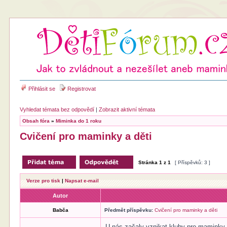
Přihlásit se
Registrovat
Vyhledat témata bez odpovědí
|
Zobrazit aktivní témata
Obsah fóra
»
Miminka do 1 roku
Cvičení pro maminky a děti
Stránka
1
z
1
[ Příspěvků: 3 ]
Verze pro tisk
|
Napsat e-mail
Autor
Babča
Předmět příspěvku:
Cvičení pro maminky a děti
U nás začaly vznikat kluby pro maminky 