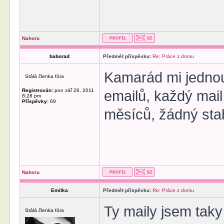
Nahoru
baborad
Předmět příspěvku:
Re: Práce z domu
Kamarád mi jednou
Stálá členka fóra
Registrován:
pon zář 26, 2011
emailů, každý mail 
8:28 pm
Příspěvky:
69
měsíců, žádný stab
Nahoru
Emilka
Předmět příspěvku:
Re: Práce z domu
Ty maily jsem taky 
Stálá členka fóra