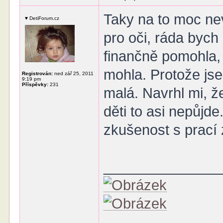
Taky na to moc nev
♥ DetiForum.cz
pro oči, ráda bych
finančně pomohla, 
mohla. Protože jse
Registrován:
ned zář 25, 2011
9:19 pm
Příspěvky:
231
malá. Navrhl mi, ž
děti to asi nepůjd
zkušenost s prací
______________