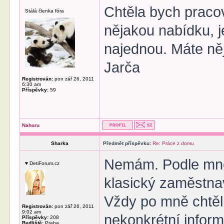
Chtěla bych praco
Stálá členka fóra
nějakou nabídku, j
najednou. Máte ně
Jarča
Registrován:
pon zář 26, 2011
6:30 am
Příspěvky:
59
Nahoru
Sharka
Předmět příspěvku:
Re: Práce z domu
Nemám. Podle mně 
♥ DetiForum.cz
klasický zaměstnav
Vždy po mně chtěli 
Registrován:
pon zář 26, 2011
9:02 am
nekonkrétní inform
Příspěvky:
208
Bydliště:
Praha