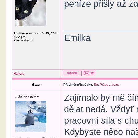
peníze přišly až za
______________
Registrován:
ned zář 25, 2011
Emilka
3:32 pm
Příspěvky:
63
Nahoru
ditaon
Předmět příspěvku:
Re: Práce z domu
Zajímalo by mě čí
Stálá členka fóra
dělat nedá. Vždyť
pracovní síla s chu
Kdybyste něco našl