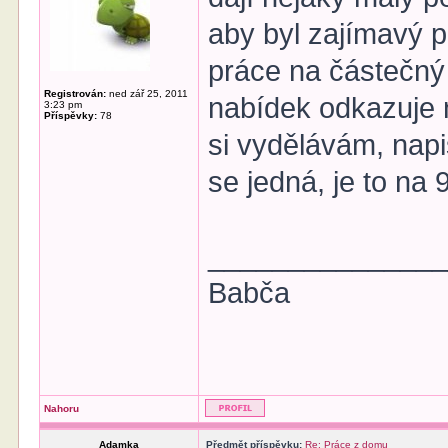
aby byl zajímavý 
práce na částečný
Registrován:
ned zář 25, 2011
nabídek odkazuje n
3:23 pm
Příspěvky:
78
si vydělávám, napi
se jedná, je to n
______________
Babča
Nahoru
Adamka
Předmět příspěvku:
Re: Práce z domu