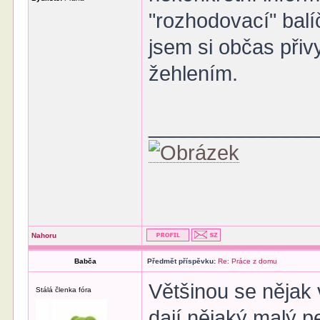
"rozhodovací" bal
jsem si občas přiv
žehlením.
______________
Nahoru
Babča
Předmět příspěvku:
Re: Práce z domu
Většinou se nějak 
Stálá členka fóra
dají nějaký malý pe