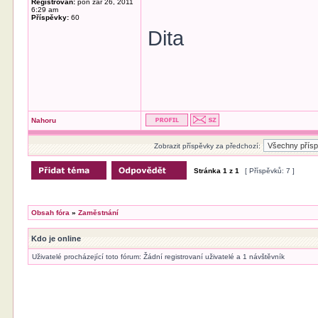
Registrován:
pon zář 26, 2011
6:29 am
Příspěvky:
60
Dita
Nahoru
Zobrazit příspěvky za předchozí:
Stránka
1
z
1
[ Příspěvků: 7 ]
Obsah fóra
»
Zaměstnání
Kdo je online
Uživatelé procházející toto fórum: Žádní registrovaní uživatelé a 1 návštěvník