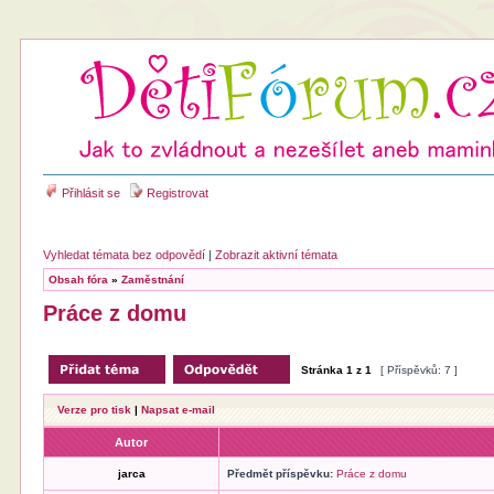
Přihlásit se
Registrovat
Vyhledat témata bez odpovědí
|
Zobrazit aktivní témata
Obsah fóra
»
Zaměstnání
Práce z domu
Stránka
1
z
1
[ Příspěvků: 7 ]
Verze pro tisk
|
Napsat e-mail
Autor
jarca
Předmět příspěvku:
Práce z domu