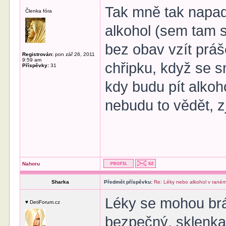
Tak mně tak napadl
Členka fóra
alkohol (sem tam s
bez obav vzít prá
Registrován:
pon zář 26, 2011
9:59 am
chřipku, když se 
Příspěvky:
31
kdy budu pít alkoh
nebudu to vědět, z
Nahoru
Sharka
Předmět příspěvku:
Re: Léky nebo alkohol v raném
Léky se mohou brát 
♥ DetiForum.cz
bezpečný, sklenka 