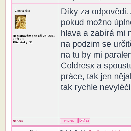
Díky za odpovědi. 
Členka fóra
pokud možno úplně,
hlava a zabírá mi n
Registrován:
pon zář 26, 2011
9:59 am
na podzim se určit
Příspěvky:
31
na tu by mi parale
Coldresx a spoustu
práce, tak jen něj
tak rychle nevyléčil
Nahoru