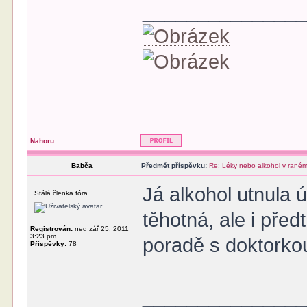
______________
Nahoru
Babča
Předmět příspěvku:
Re: Léky nebo alkohol v raném
Já alkohol utnula 
Stálá členka fóra
těhotná, ale i předt
Registrován:
ned zář 25, 2011
3:23 pm
poradě s doktorko
Příspěvky:
78
______________