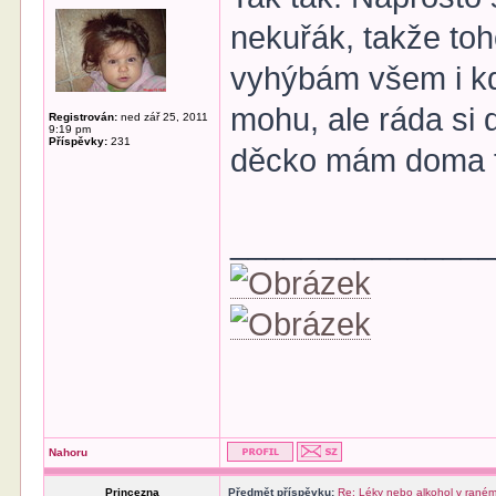
nekuřák, takže to
vyhýbám všem i kd
mohu, ale ráda si d
Registrován:
ned zář 25, 2011
9:19 pm
Příspěvky:
231
děcko mám doma t
______________
Nahoru
Princezna
Předmět příspěvku:
Re: Léky nebo alkohol v raném