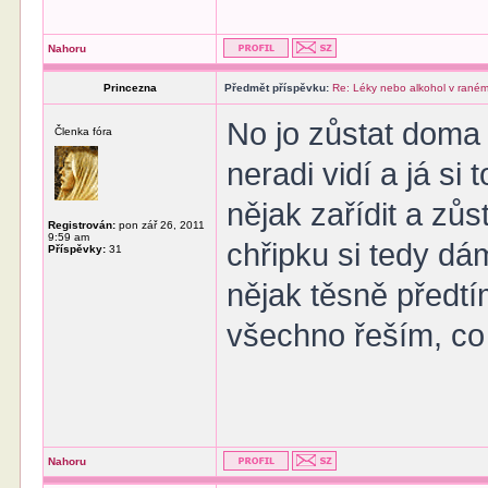
Nahoru
Princezna
Předmět příspěvku:
Re: Léky nebo alkohol v raném
No jo zůstat doma t
Členka fóra
neradi vidí a já si
nějak zařídit a zůs
Registrován:
pon zář 26, 2011
9:59 am
chřipku si tedy d
Příspěvky:
31
nějak těsně předtí
všechno řeším, c
Nahoru