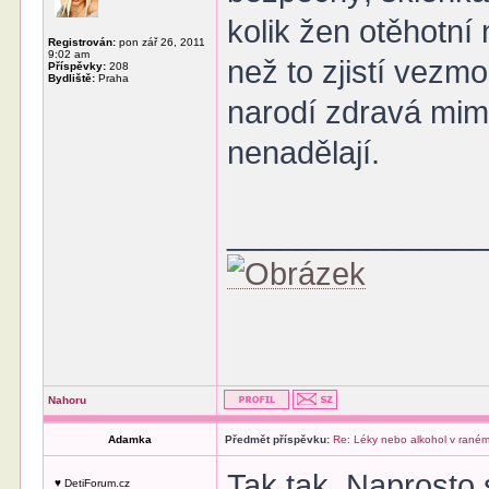
kolik žen otěhotní
Registrován:
pon zář 26, 2011
9:02 am
než to zjistí vezm
Příspěvky:
208
Bydliště:
Praha
narodí zdravá mimi
nenadělají.
______________
Nahoru
Adamka
Předmět příspěvku:
Re: Léky nebo alkohol v raném
Tak tak. Naprosto 
♥ DetiForum.cz