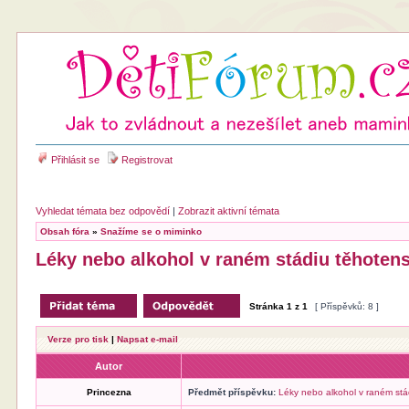
Přihlásit se
Registrovat
Vyhledat témata bez odpovědí
|
Zobrazit aktivní témata
Obsah fóra
»
Snažíme se o miminko
Léky nebo alkohol v raném stádiu těhotens
Stránka
1
z
1
[ Příspěvků: 8 ]
Verze pro tisk
|
Napsat e-mail
Autor
Princezna
Předmět příspěvku:
Léky nebo alkohol v raném stá