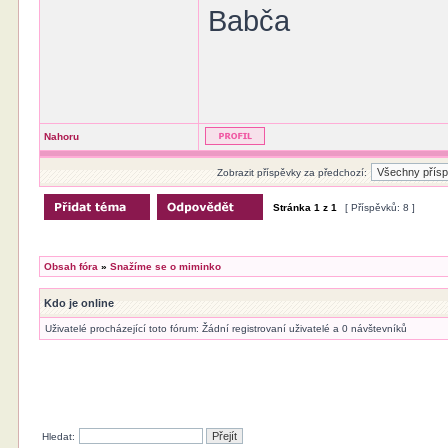
Babča
Nahoru
Zobrazit příspěvky za předchozí:
Stránka
1
z
1
[ Příspěvků: 8 ]
Obsah fóra
»
Snažíme se o miminko
Kdo je online
Uživatelé procházející toto fórum: Žádní registrovaní uživatelé a 0 návštevníků
Hledat: