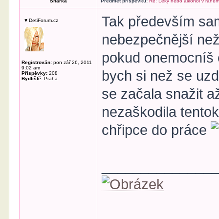
Sharka
Předmět příspěvku:
Re: Léky nebo alkohol v raném
Tak především sam
♥ DetiForum.cz
nebezpečnější než 
pokud onemocníš c
Registrován:
pon zář 26, 2011
9:02 am
bych si než se uz
Příspěvky:
208
Bydliště:
Praha
se začala snažit a
nezaškodila tentok
chřipce do práce
______________