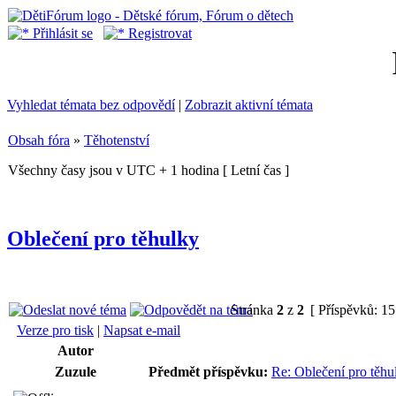
Přihlásit se
Registrovat
Vyhledat témata bez odpovědí
|
Zobrazit aktivní témata
Obsah fóra
»
Těhotenství
Všechny časy jsou v UTC + 1 hodina [ Letní čas ]
Oblečení pro těhulky
Stránka
2
z
2
[ Příspěvků: 15
Verze pro tisk
|
Napsat e-mail
Autor
Zuzule
Předmět příspěvku:
Re: Oblečení pro těhu