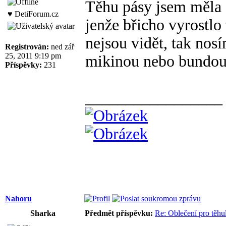
Těhu pásy jsem měla 2
♥ DetiForum.cz
jenže břicho vyrostlo
nejsou vidět, tak nos
Registrován:
ned zář
25, 2011 9:19 pm
mikinou nebo bundou
Příspěvky:
231
_________________
Nahoru
Sharka
Předmět příspěvku:
Re: Oblečení pro těhu