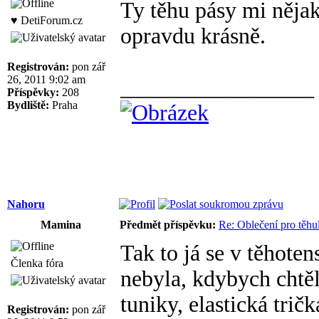
Ty těhu pásy mi nějak
♥ DetiForum.cz
opravdu krásně.
Registrován:
pon zář
26, 2011 9:02 am
_________________
Příspěvky:
208
Bydliště:
Praha
Nahoru
Mamina
Předmět příspěvku:
Re: Oblečení pro těhu
Tak to já se v těhote
Členka fóra
nebyla, kdybych chtěla
tuniky, elastická tričk
Registrován:
pon zář