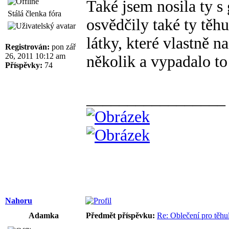
Také jsem nosila ty 
Stálá členka fóra
osvědčily také ty těhu
látky, které vlastně n
Registrován:
pon zář
26, 2011 10:12 am
několik a vypadalo to
Příspěvky:
74
_________________
Nahoru
Adamka
Předmět příspěvku:
Re: Oblečení pro těhu