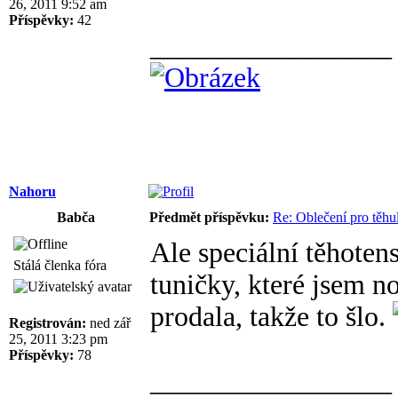
26, 2011 9:52 am
Příspěvky:
42
_________________
Nahoru
Babča
Předmět příspěvku:
Re: Oblečení pro těhu
Ale speciální těhoten
Stálá členka fóra
tuničky, které jsem n
prodala, takže to šlo.
Registrován:
ned zář
25, 2011 3:23 pm
Příspěvky:
78
_________________