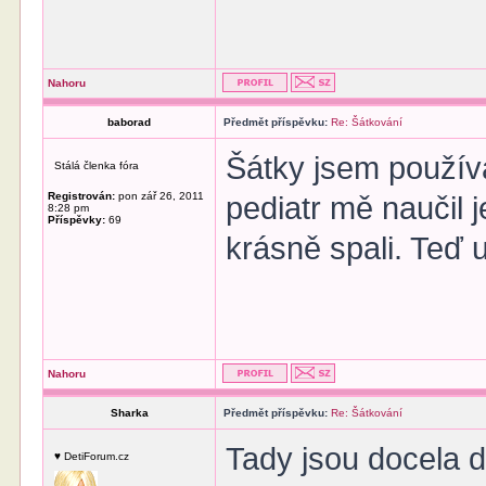
Nahoru
baborad
Předmět příspěvku:
Re: Šátkování
Šátky jsem používa
Stálá členka fóra
Registrován:
pon zář 26, 2011
pediatr mě naučil j
8:28 pm
Příspěvky:
69
krásně spali. Teď 
Nahoru
Sharka
Předmět příspěvku:
Re: Šátkování
Tady jsou docela d
♥ DetiForum.cz