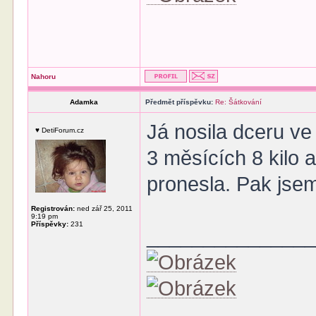
Nahoru
Adamka
Předmět příspěvku:
Re: Šátkování
Já nosila dceru ve 
♥ DetiForum.cz
3 měsících 8 kilo 
pronesla. Pak jsem
Registrován:
ned zář 25, 2011
9:19 pm
Příspěvky:
231
______________