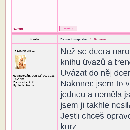
Nahoru
Sharka
Předmět příspěvku:
Re: Šátkování
Než se dcera narod
♥ DetiForum.cz
knihu úvazů a tré
Uvázat do něj dcer
Registrován:
pon zář 26, 2011
9:02 am
Nakonec jsem to vz
Příspěvky:
208
Bydliště:
Praha
jednou a neměla js
jsem jí takhle nosi
Jestli chceš oprav
kurz.