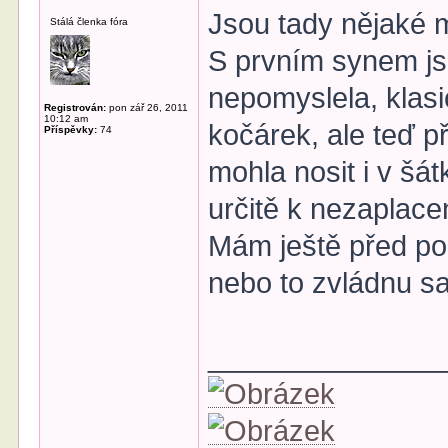
Jsou tady nějaké 
Stálá členka fóra
S prvním synem js
nepomyslela, klas
Registrován:
pon zář 26, 2011
10:12 am
kočárek, ale teď p
Příspěvky:
74
mohla nosit i v šá
určitě k nezaplace
Mám ještě před po
nebo to zvládnu 
______________