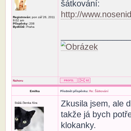
šátkování:
http://www.nosenide
Registrován:
pon zář 26, 2011
9:02 am
Příspěvky:
208
Bydliště:
Praha
______________
Nahoru
Emilka
Předmět příspěvku:
Re: Šátkování
Zkusila jsem, ale 
Stálá členka fóra
takže já bych potř
klokanky.