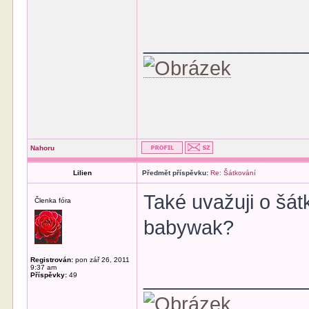
______________
Nahoru
Lilien
Předmět příspěvku:
Re: Šátkování
Také uvažuji o šát
Členka fóra
babywak?
Registrován:
pon zář 26, 2011
9:37 am
______________
Příspěvky:
49