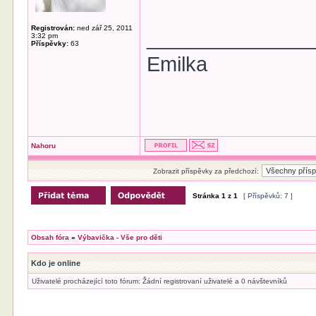
Registrován:
ned zář 25, 2011
______________
3:32 pm
Příspěvky:
63
Emilka
Nahoru
Zobrazit příspěvky za předchozí:
Stránka
1
z
1
[ Příspěvků: 7 ]
Obsah fóra
»
Výbavička - Vše pro děti
Kdo je online
Uživatelé procházející toto fórum: Žádní registrovaní uživatelé a 0 návštevníků