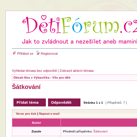
Přihlásit se
Registrovat
Vyhledat témata bez odpovědí
|
Zobrazit aktivní témata
Obsah fóra
»
Výbavička - Vše pro děti
Šátkování
Stránka
1
z
1
[ Příspěvků: 7 ]
Verze pro tisk
|
Napsat e-mail
Autor
Zuzule
Předmět příspěvku:
Šátkování