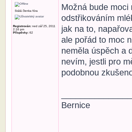
Možná bude moci 
Stálá členka fóra
odstřikováním mlék
jak na to, napařov
Registrován:
ned zář 25, 2011
2:16 pm
Příspěvky:
62
ale pořád to moc 
neměla úspěch a d
nevím, jestli pro
podobnou zkušen
______________
Bernice