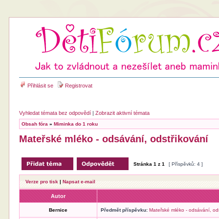
Přihlásit se
Registrovat
Vyhledat témata bez odpovědí
|
Zobrazit aktivní témata
Obsah fóra
»
Miminka do 1 roku
Mateřské mléko - odsávání, odstřikování
Stránka
1
z
1
[ Příspěvků: 4 ]
Verze pro tisk
|
Napsat e-mail
Autor
Bernice
Předmět příspěvku:
Mateřské mléko - odsávání, od