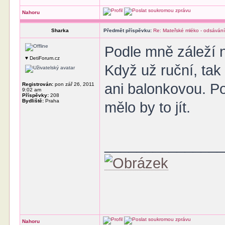
Nahoru
Sharka
Předmět příspěvku:
Re: Mateřské mléko - odsávání
Podle mně záleží 
♥ DetiForum.cz
Když už ruční, tak
ani balonkovou. P
Registrován:
pon zář 26, 2011
9:02 am
Příspěvky:
208
Bydliště:
Praha
mělo by to jít.
______________
Nahoru