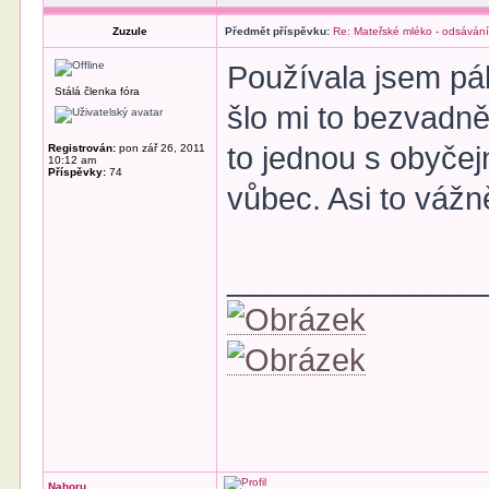
Zuzule
Předmět příspěvku:
Re: Mateřské mléko - odsávání
Používala jsem pá
Stálá členka fóra
šlo mi to bezvadně.
to jednou s obyčej
Registrován:
pon zář 26, 2011
10:12 am
Příspěvky:
74
vůbec. Asi to váž
______________
Nahoru