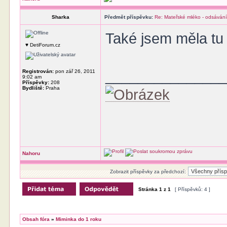
Sharka
Předmět příspěvku:
Re: Mateřské mléko - odsávání
Také jsem měla tu 
♥ DetiForum.cz
______________
Registrován:
pon zář 26, 2011
9:02 am
Příspěvky:
208
Bydliště:
Praha
Nahoru
Zobrazit příspěvky za předchozí:
Stránka
1
z
1
[ Příspěvků: 4 ]
Obsah fóra
»
Miminka do 1 roku