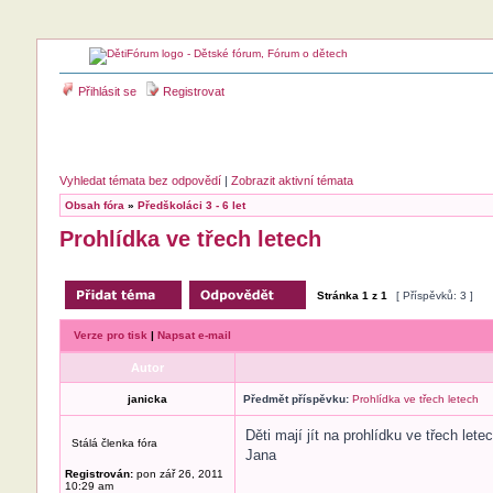
Přihlásit se
Registrovat
Vyhledat témata bez odpovědí
|
Zobrazit aktivní témata
Obsah fóra
»
Předškoláci 3 - 6 let
Prohlídka ve třech letech
Stránka
1
z
1
[ Příspěvků: 3 ]
Verze pro tisk
|
Napsat e-mail
Autor
janicka
Předmět příspěvku:
Prohlídka ve třech letech
Děti mají jít na prohlídku ve třech lete
Stálá členka fóra
Jana
Registrován:
pon zář 26, 2011
10:29 am