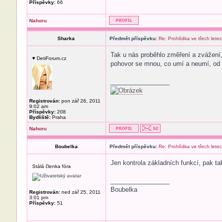
Příspěvky:
66
Nahoru
Sharka
Předmět příspěvku:
Re: Prohlídka ve třech lete
Tak u nás proběhlo změření a zvážení, 
♥ DetiForum.cz
pohovor se mnou, co umí a neumí, od kd
_________________
Registrován:
pon zář 26, 2011
9:02 am
Příspěvky:
208
Bydliště:
Praha
Nahoru
Boubelka
Předmět příspěvku:
Re: Prohlídka ve třech lete
Jen kontrola základních funkcí, pak ta
Stálá členka fóra
_________________
Boubelka
Registrován:
ned zář 25, 2011
3:01 pm
Příspěvky:
51