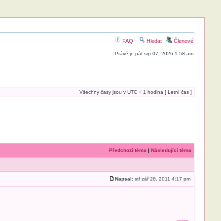
FAQ
Hledat
Členové
Právě je pát srp 07, 2026 1:58 am
Všechny časy jsou v UTC + 1 hodina [ Letní čas ]
Předchozí téma
|
Následující téma
Napsal:
stř zář 28, 2011 4:17 pm