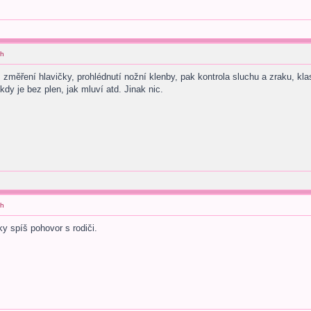
ch
změření hlavičky, prohlédnutí nožní klenby, pak kontrola sluchu a zraku, kla
y je bez plen, jak mluví atd. Jinak nic.
ch
ky spíš pohovor s rodiči.