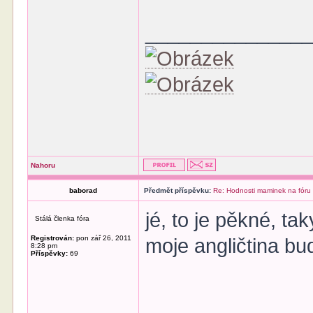
______________
Nahoru
baborad
Předmět příspěvku:
Re: Hodnosti maminek na fóru
jé, to je pěkné, ta
Stálá členka fóra
Registrován:
pon zář 26, 2011
moje angličtina bu
8:28 pm
Příspěvky:
69