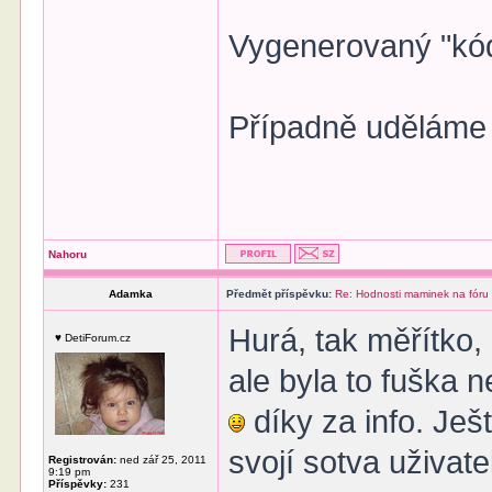
Vygenerovaný "kód
Případně uděláme
Nahoru
Adamka
Předmět příspěvku:
Re: Hodnosti maminek na fóru
Hurá, tak měřítko,
♥ DetiForum.cz
ale byla to fuška n
díky za info. Ješ
svojí sotva uživat
Registrován:
ned zář 25, 2011
9:19 pm
Příspěvky:
231