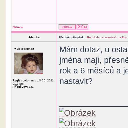
Nahoru
Adamka
Předmět příspěvku:
Re: Hodnosti maminek na fóru
Mám dotaz, u osta
♥ DetiForum.cz
jména mají, přesně 
rok a 6 měsíců a j
nastavit?
Registrován:
ned zář 25, 2011
9:19 pm
Příspěvky:
231
______________