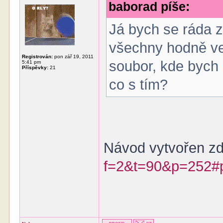
baborad píše:
Já bych se ráda ze
všechny hodně ve
Registrován:
pon zář 19, 2011
soubor, kde bych 
5:41 pm
Příspěvky:
21
co s tím?
Návod vytvořen z
f=2&t=90&p=252#