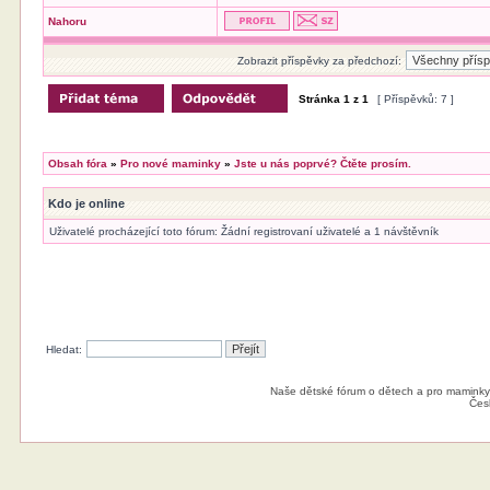
Nahoru
Zobrazit příspěvky za předchozí:
Stránka
1
z
1
[ Příspěvků: 7 ]
Obsah fóra
»
Pro nové maminky
»
Jste u nás poprvé? Čtěte prosím.
Kdo je online
Uživatelé procházející toto fórum: Žádní registrovaní uživatelé a 1 návštěvník
Hledat:
Naše dětské fórum o dětech a pro maminky
Čes