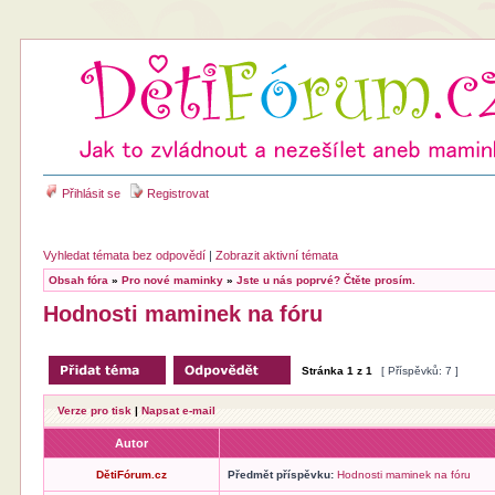
Přihlásit se
Registrovat
Vyhledat témata bez odpovědí
|
Zobrazit aktivní témata
Obsah fóra
»
Pro nové maminky
»
Jste u nás poprvé? Čtěte prosím.
Hodnosti maminek na fóru
Stránka
1
z
1
[ Příspěvků: 7 ]
Verze pro tisk
|
Napsat e-mail
Autor
DětiFórum.cz
Předmět příspěvku:
Hodnosti maminek na fóru