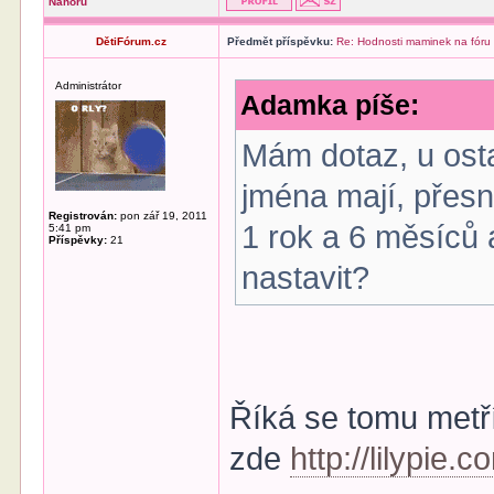
Nahoru
DětiFórum.cz
Předmět příspěvku:
Re: Hodnosti maminek na fóru
Administrátor
Adamka píše:
Mám dotaz, u osta
jména mají, přesně
Registrován:
pon zář 19, 2011
1 rok a 6 měsíců 
5:41 pm
Příspěvky:
21
nastavit?
Říká se tomu metří
zde
http://lilypie.c