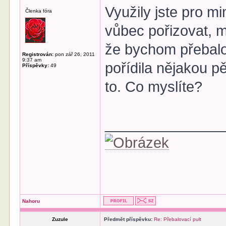
Využily jste pro m
Členka fóra
vůbec pořizovat, 
že bychom přebalo
Registrován:
pon zář 26, 2011
9:37 am
pořídila nějakou p
Příspěvky:
49
to. Co myslíte?
______________
Nahoru
Zuzule
Předmět příspěvku:
Re: Přebalovací pult