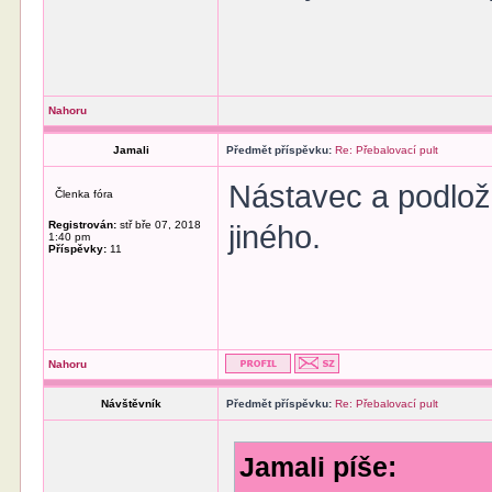
Nahoru
Jamali
Předmět příspěvku:
Re: Přebalovací pult
Nástavec a podlož
Členka fóra
Registrován:
stř bře 07, 2018
jiného.
1:40 pm
Příspěvky:
11
Nahoru
Návštěvník
Předmět příspěvku:
Re: Přebalovací pult
Jamali píše: