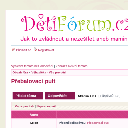
Přihlásit se
Registrovat
Vyhledat témata bez odpovědí
|
Zobrazit aktivní témata
Obsah fóra
»
Výbavička - Vše pro děti
Přebalovací pult
Stránka
1
z
1
[ Příspěvků: 10 ]
Verze pro tisk
|
Napsat e-mail
Autor
Lilien
Předmět příspěvku:
Přebalovací pult