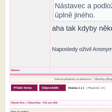
Nástavec a podlo
úplně jiného.
aha tak kdyby někd
Naposledy oživil Anonym
Nahoru
Zobrazit příspěvky za předchozí:
Stránka
1
z
1
[ Příspěvků: 10 ]
Obsah fóra
»
Výbavička - Vše pro děti
Kdo je online