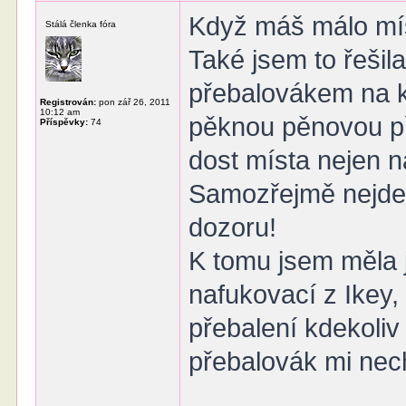
Když máš málo míst
Stálá členka fóra
Také jsem to řešil
přebalovákem na k
Registrován:
pon zář 26, 2011
10:12 am
pěknou pěnovou př
Příspěvky:
74
dost místa nejen n
Samozřejmě nejde 
dozoru!
K tomu jsem měla j
nafukovací z Ikey,
přebalení kdekoliv 
přebalovák mi nec