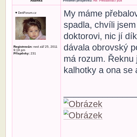
Adamka
Předmět příspěvku:
Re: Přebalovací pult
My máme přebalová
♥ DetiForum.cz
spadla, chvíli jsem
doktorovi, nic jí 
dávala obrovský p
Registrován:
ned zář 25, 2011
9:19 pm
Příspěvky:
231
má rozum. Řeknu jí
kalhotky a ona se 
______________