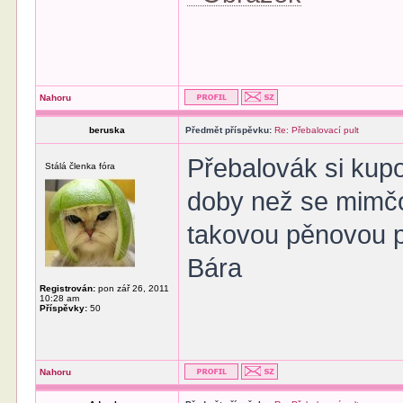
Nahoru
beruska
Předmět příspěvku:
Re: Přebalovací pult
Přebalovák si kupo
Stálá členka fóra
doby než se mimčo 
takovou pěnovou p
Bára
Registrován:
pon zář 26, 2011
10:28 am
Příspěvky:
50
Nahoru