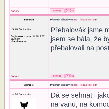
Nahoru
baborad
Předmět příspěvku:
Re: Přebalovací pult
Přebalovák jsme měl
Stálá členka fóra
Registrován:
pon zář 26, 2011
jsem se bála, že 
8:28 pm
Příspěvky:
69
přebalovali na pos
Nahoru
Mamísek
Předmět příspěvku:
Re: Přebalovací pult
Dá se sehnat i jak
Stálá členka fóra
na vanu, na komodu