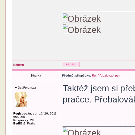
______________
Nahoru
Sharka
Předmět příspěvku:
Re: Přebalovací pult
Taktéž jsem si pře
♥ DetiForum.cz
pračce. Přebalovák
Registrován:
pon zář 26, 2011
9:02 am
______________
Příspěvky:
208
Bydliště:
Praha