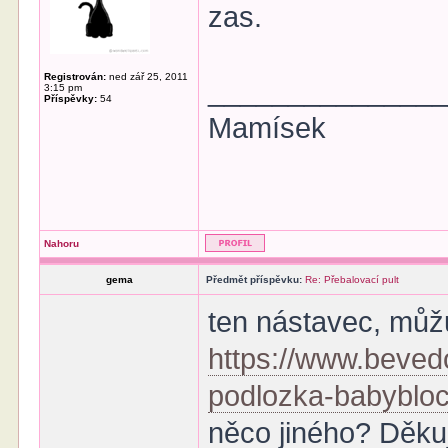
zas.
Registrován:
ned zář 25, 2011
______________
3:15 pm
Příspěvky:
54
Mamísek
Nahoru
gema
Předmět příspěvku:
Re: Přebalovací pult
ten nástavec, můžu
https://www.beved
podlozka-babybloc
něco jiného? Děkuji