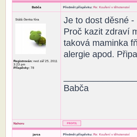
Babča
Předmět příspěvku:
Re: Kouření v těhotenství
Je to dost děsné -
Stálá členka fóra
Proč kazit zdraví
taková maminka fň
alergie apod. Přip
Registrován:
ned zář 25, 2011
3:23 pm
Příspěvky:
78
______________
Babča
Nahoru
jarca
Předmět příspěvku:
Re: Kouření v těhotenství