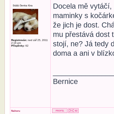
Docela mě vytáčí,
Stálá členka fóra
maminky s kočárke
že jich je dost. C
mu přestává dost 
Registrován:
ned zář 25, 2011
stojí, ne? Já tedy 
2:16 pm
Příspěvky:
62
doma a ani v blízk
______________
Bernice
Nahoru