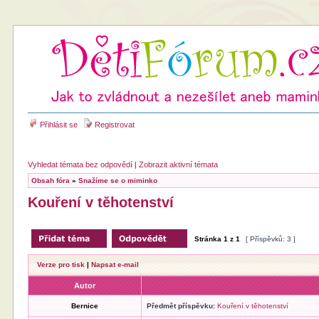
Přihlásit se
Registrovat
Vyhledat témata bez odpovědí
|
Zobrazit aktivní témata
Obsah fóra
»
Snažíme se o miminko
Kouření v těhotenství
Stránka
1
z
1
[ Příspěvků: 3 ]
Verze pro tisk
|
Napsat e-mail
Autor
Bernice
Předmět příspěvku:
Kouření v těhotenství