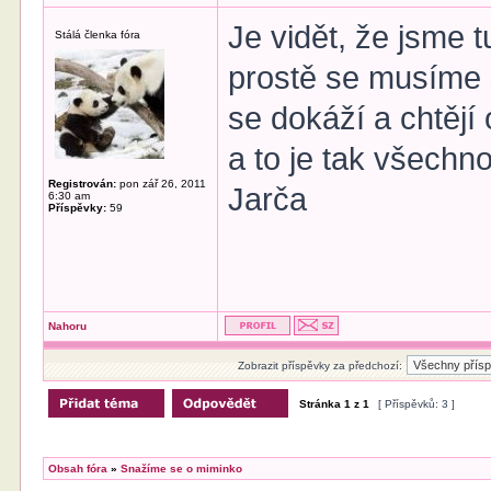
Je vidět, že jsme
Stálá členka fóra
prostě se musíme 
se dokáží a chtějí
a to je tak všechn
Registrován:
pon zář 26, 2011
Jarča
6:30 am
Příspěvky:
59
Nahoru
Zobrazit příspěvky za předchozí:
Stránka
1
z
1
[ Příspěvků: 3 ]
Obsah fóra
»
Snažíme se o miminko