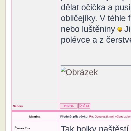
dělat očička a pus
obličejíky. V téhle
nebo luštěniny
Ji
polévce a z čerst
______________
Nahoru
Mamina
Předmět příspěvku:
Re: Dvouleťák nejí vůbec zele
Tak holky naštěstí
Členka fóra