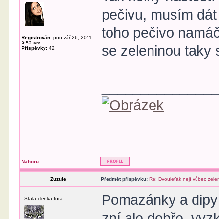
pečivu, musím dát
toho pečivo namáč
Registrován:
pon zář 26, 2011
9:52 am
se zeleninou taky
Příspěvky:
42
______________
Nahoru
Zuzule
Předmět příspěvku:
Re: Dvouleťák nejí vůbec zele
Pomazánky a dipy 
Stálá členka fóra
zní ale dobře, vyz