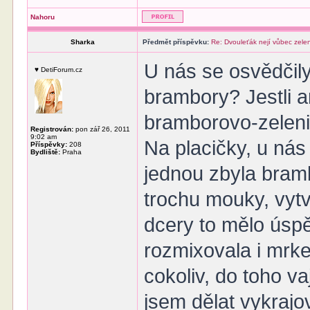
Nahoru
Sharka
Předmět příspěvku:
Re: Dvouleťák nejí vůbec zele
U nás se osvědčily
♥ DetiForum.cz
brambory? Jestli a
bramborovo-zelen
Registrován:
pon zář 26, 2011
9:02 am
Na placičky, u nás 
Příspěvky:
208
Bydliště:
Praha
jednou zbyla bramb
trochu mouky, vytv
dcery to mělo úsp
rozmixovala i mrkev
cokoliv, do toho v
jsem dělat vykrajo