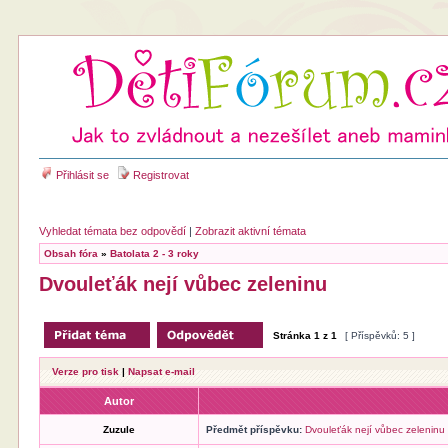
Přihlásit se
Registrovat
Vyhledat témata bez odpovědí
|
Zobrazit aktivní témata
Obsah fóra
»
Batolata 2 - 3 roky
Dvouleťák nejí vůbec zeleninu
Stránka
1
z
1
[ Příspěvků: 5 ]
Verze pro tisk
|
Napsat e-mail
Autor
Zuzule
Předmět příspěvku:
Dvouleťák nejí vůbec zeleninu