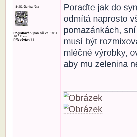
Poraďte jak do syn
Stálá členka fóra
odmítá naprosto vš
pomazánkách, sní 
Registrován:
pon zář 26, 2011
10:12 am
musí být rozmixova
Příspěvky:
74
mléčné výrobky, ov
aby mu zelenina n
______________