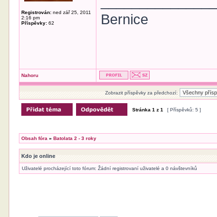
______________
Registrován:
ned zář 25, 2011
Bernice
2:16 pm
Příspěvky:
62
Nahoru
Zobrazit příspěvky za předchozí:
Stránka
1
z
1
[ Příspěvků: 5 ]
Obsah fóra
»
Batolata 2 - 3 roky
Kdo je online
Uživatelé procházející toto fórum: Žádní registrovaní uživatelé a 0 návštevníků