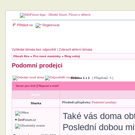
Přihlásit se
Registrovat
Vyhledat témata bez odpovědí
|
Zobrazit aktivní témata
Obsah fóra
»
Pro nové maminky
»
Ring volný
Podomní prodejci
Stránka
1
z
1
[ Příspěvků: 5 ]
Verze pro tisk
|
Napsat e-mail
Autor
Předmět příspěvku:
Podomní prodejci
Sharka
Také vás doma obt
♥ DetiForum.cz
Poslední dobou mi 