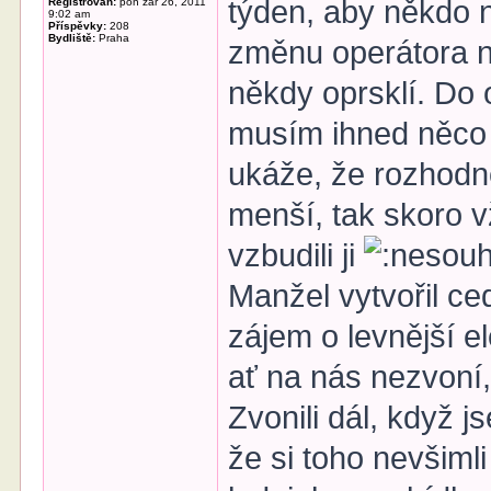
týden, aby někdo 
Registrován:
pon zář 26, 2011
9:02 am
Příspěvky:
208
Bydliště:
Praha
změnu operátora ne
někdy oprsklí. Do 
musím ihned něco
ukáže, že rozhodn
menší, tak skoro vž
vzbudili ji
Manžel vytvořil 
zájem o levnější e
ať na nás nezvoní,
Zvonili dál, když j
že si toho nevšiml