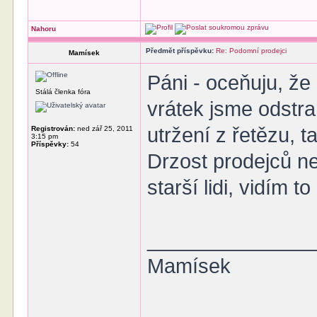
Nahoru
Předmět příspěvku:
Re: Podomní prodejci
Mamísek
Páni - oceňuju, že
Stálá členka fóra
vrátek jsme odstran
utržení z řetězu, 
Registrován:
ned zář 25, 2011
3:15 pm
Příspěvky:
54
Drzost prodejců n
starší lidi, vidím to
______________
Mamísek