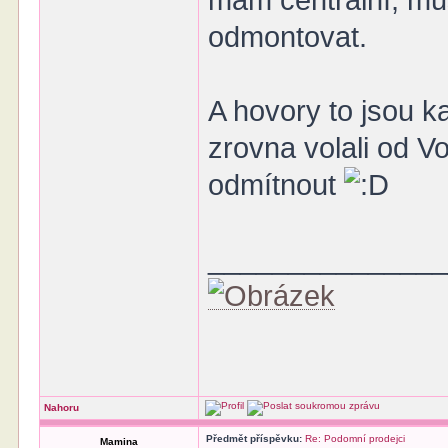
mám centrální, mu
odmontovat.
A hovory to jsou k
zrovna volali od 
odmítnout
______________
Nahoru
Předmět příspěvku:
Re: Podomní prodejci
Mamina