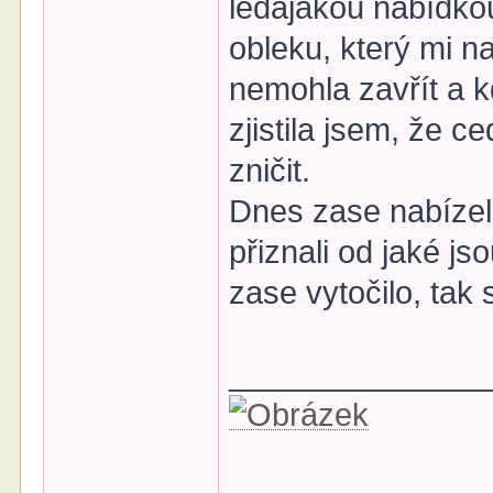
ledajakou nabídko
obleku, který mi n
nemohla zavřít a 
zjistila jsem, že ce
zničit.
Dnes zase nabízeli
přiznali od jaké jso
zase vytočilo, tak 
______________