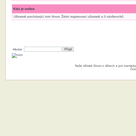
Kdo je online
Uživatelé procházející toto fórum: Žádní registrovaní uživatelé a 0 návštevníků
Hledat:
Naše dětské fórum o dětech a pro maminky
Čes