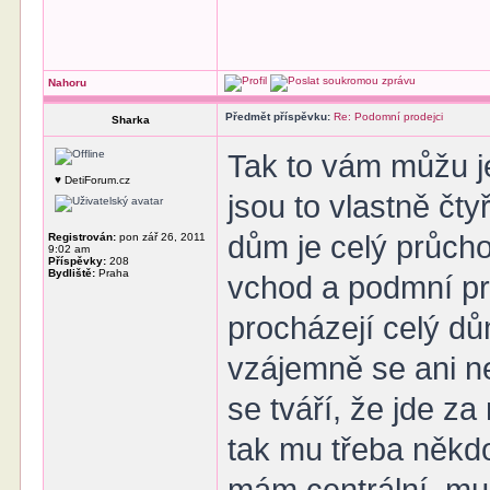
Nahoru
Předmět příspěvku:
Re: Podomní prodejci
Sharka
Tak to vám můžu j
♥ DetiForum.cz
jsou to vlastně čty
dům je celý průch
Registrován:
pon zář 26, 2011
9:02 am
Příspěvky:
208
Bydliště:
Praha
vchod a podmní pro
procházejí celý dů
vzájemně se ani n
se tváří, že jde z
tak mu třeba někd