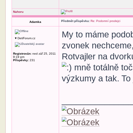
Nahoru
Předmět příspěvku:
Re: Podomní prodejci
Adamka
My to máme podobn
♥ DetiForum.cz
zvonek nechceme, 
Rotvajler na dvork
Registrován:
ned zář 25, 2011
9:19 pm
Příspěvky:
231
mně totálně toč
výzkumy a tak. To
______________