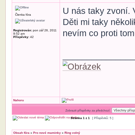
U nás taky zvoní.
Členka fóra
Děti mi taky několi
nevím co proti tom
Registrován:
pon zář 26, 2011
9:52 am
Příspěvky:
42
______________
Nahoru
Zobrazit příspěvky za předchozí:
Stránka
1
z
1
[ Příspěvků: 5 ]
Obsah fóra
»
Pro nové maminky
»
Ring volný