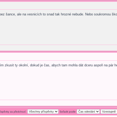
 bez šance, ale na vesnicích to snad tak hrozné nebude. Nebo soukromou šk
zkusit ty okolní, dokud je čas, abych tam mohla dát dceru aspoň na pár ho
říspěvky za předchozí:
Seřadit podle