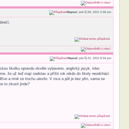
Napsal:
sob říj 08, 2011 5:48 pm
ebrečí.
Napsal:
pát říj 21, 2011 8:34 pm
ckou školku opravdu skvěle vybaveno, anglický jazyk, inter.
zme, že už teď mají nadstav a příští rok nikdo do školy neodchází.
íve a mně se trochu ulevilo. V roce a půl je bez plín, sama se
o to zkusit jinde?