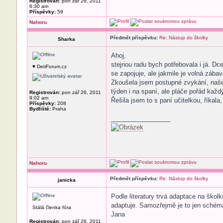
Registrován:
pon zář 26, 2011
6:30 am
Příspěvky:
59
Nahoru
Předmět příspěvku:
Re: Nástup do školky
Sharka
Ahoj,
stejnou radu bych potřebovala i já. Dce
♥ DetiForum.cz
se zapojuje, ale jakmile je volná zába
Zkoušela jsem postupné zvykání, naše 
týden i na spaní, ale pláče pořád kaž
Registrován:
pon zář 26, 2011
9:02 am
Řešila jsem to s paní učitelkou, říkala,
Příspěvky:
208
Bydliště:
Praha
_________________
Nahoru
Předmět příspěvku:
Re: Nástup do školky
janicka
Podle literatury trvá adaptace na školk
adaptuje. Samozřejmě je to jen schéma,
Stálá členka fóra
Jana
Registrován:
pon zář 26, 2011