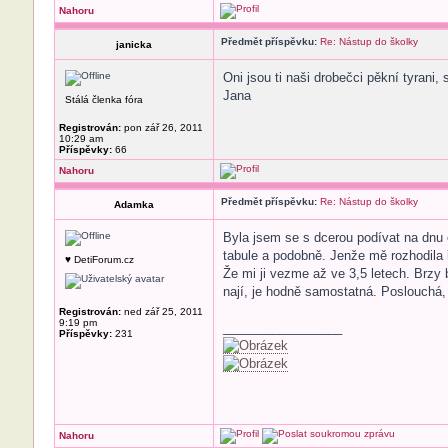
Nahoru
Předmět příspěvku:
Re: Nástup do školky
janicka
Oni jsou ti naši drobečci pěkní tyrani,
Jana
Stálá členka fóra
Registrován:
pon zář 26, 2011
10:29 am
Příspěvky:
66
Nahoru
Předmět příspěvku:
Re: Nástup do školky
Adamka
Byla jsem se s dcerou podívat na dnu 
tabule a podobně. Jenže mě rozhodila ř
♥ DetiForum.cz
Že mi ji vezme až ve 3,5 letech. Brzy 
nají, je hodně samostatná. Poslouchá, 
Registrován:
ned zář 25, 2011
9:19 pm
_________________
Příspěvky:
231
Nahoru