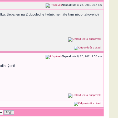
Napsal:
úte říj 25, 2011 9:47 am
olku, třeba jen na 2 dopoledne týdně, nemáte tam něco takového?
Napsal:
úte říj 25, 2011 9:53 am
din týdně.