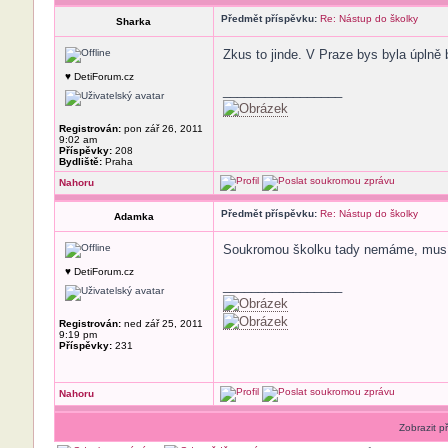
Předmět příspěvku:
Re: Nástup do školky
Sharka
Zkus to jinde. V Praze bys byla úplně
♥ DetiForum.cz
_________________
Registrován:
pon zář 26, 2011
9:02 am
Příspěvky:
208
Bydliště:
Praha
Nahoru
Předmět příspěvku:
Re: Nástup do školky
Adamka
Soukromou školku tady nemáme, musím 
♥ DetiForum.cz
_________________
Registrován:
ned zář 25, 2011
9:19 pm
Příspěvky:
231
Nahoru
Zobrazit p