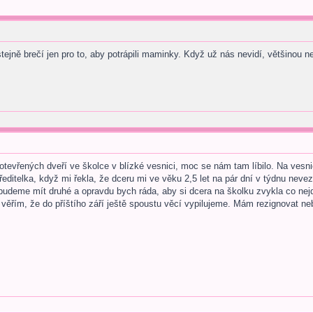
 stejně brečí jen pro to, aby potrápili maminky. Když už nás nevidí, většinou n
otevřených dveří ve školce v blízké vesnici, moc se nám tam líbilo. Na vesni
editelka, když mi řekla, že dceru mi ve věku 2,5 let na pár dní v týdnu neve
budeme mít druhé a opravdu bych ráda, aby si dcera na školku zvykla co nejdř
věřím, že do příštího září ještě spoustu věcí vypilujeme. Mám rezignovat neb