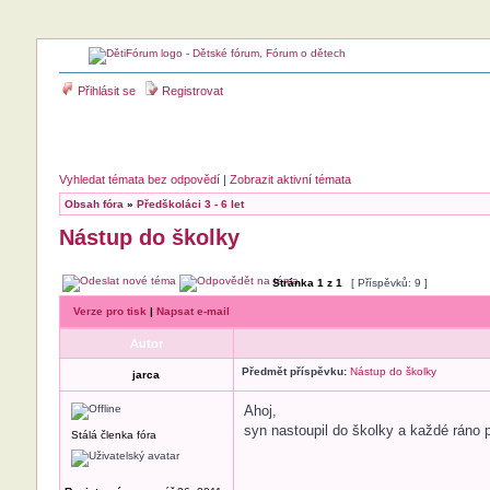
Přihlásit se
Registrovat
Vyhledat témata bez odpovědí
|
Zobrazit aktivní témata
Obsah fóra
»
Předškoláci 3 - 6 let
Nástup do školky
Stránka
1
z
1
[ Příspěvků: 9 ]
Verze pro tisk
|
Napsat e-mail
Autor
Předmět příspěvku:
Nástup do školky
jarca
Ahoj,
syn nastoupil do školky a každé ráno p
Stálá členka fóra