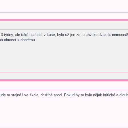
 3 týdny, ale také nechodí v kuse, byla už jen za tu chvilku dvakrát nemocná
ná obracet k dobrému.
bude to stejné i ve škole, družině apod. Pokud by to bylo nějak kritické a dl