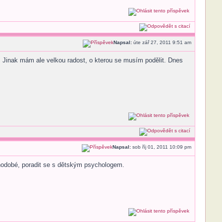
Napsal:
úte zář 27, 2011 9:51 am
! Jinak mám ale velkou radost, o kterou se musím podělit. Dnes
Napsal:
sob říj 01, 2011 10:09 pm
ouhodobé, poradit se s dětským psychologem.