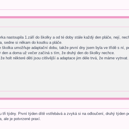
rka nastoupila 1.září do školky a od té doby stále každý den pláče, nejí, nech
va, sedne si někam do koutku a pláče.
školka umožňuje adaptační dobu, takže první dny jsem byla ve třídě s ní, po
dý den a doma už večer začíná s tím, že druhý den do školky nechce.
 že holt některé děti jsou citlivější a adaptace jim déle trvá, že máme vytrvat.
u tři týdny. První týden dítě vstřebává a zvyká si na odloučení, druhý týden p
 ale je potvrzené praxí.