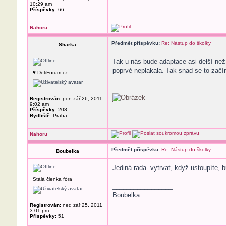
10:29 am
Příspěvky:
66
Nahoru
Předmět příspěvku:
Re: Nástup do školky
Sharka
Tak u nás bude adaptace asi delší než
poprvé neplakala. Tak snad se to začí
♥ DetiForum.cz
_________________
Registrován:
pon zář 26, 2011
9:02 am
Příspěvky:
208
Bydliště:
Praha
Nahoru
Předmět příspěvku:
Re: Nástup do školky
Boubelka
Jediná rada- vytrvat, když ustoupíte, 
Stálá členka fóra
_________________
Boubelka
Registrován:
ned zář 25, 2011
3:01 pm
Příspěvky:
51