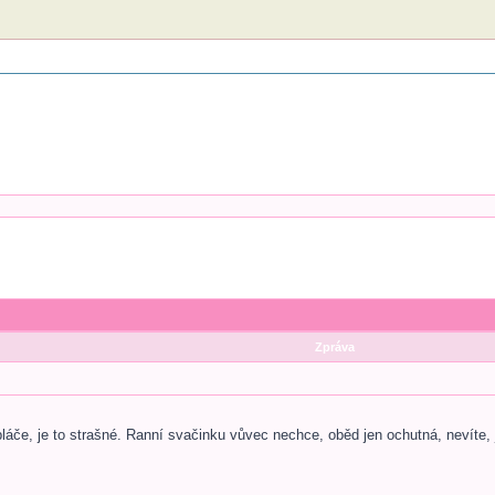
Zpráva
láče, je to strašné. Ranní svačinku vůvec nechce, oběd jen ochutná, nevíte, 