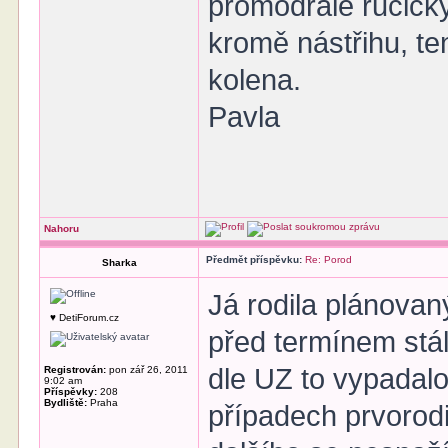
promodralé ručičky
kromě nástřihu, te
kolena.
Pavla
Nahoru
Předmět příspěvku:
Re: Porod
Sharka
Já rodila plánovan
♥ DetiForum.cz
před termínem stá
dle UZ to vypadalo
Registrován:
pon zář 26, 2011
9:02 am
Příspěvky:
208
Bydliště:
Praha
případech prvorodi