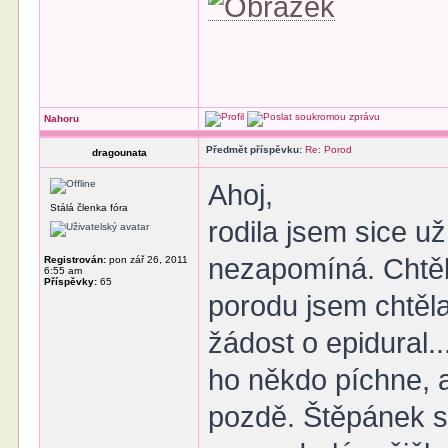
Nahoru
Předmět příspěvku:
Re: Porod
dragounata
Ahoj,
Stálá členka fóra
rodila jsem sice už
nezapomíná. Chtěl
Registrován:
pon zář 26, 2011
6:55 am
Příspěvky:
65
porodu jsem chtěla
žádost o epidural..
ho někdo píchne, a
pozdě. Štěpánek se