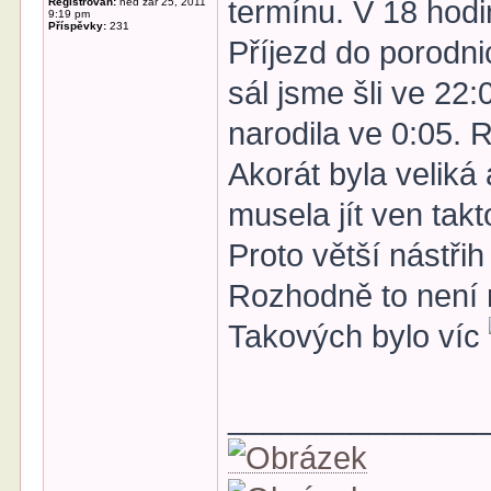
termínu. V 18 hodi
Registrován:
ned zář 25, 2011
9:19 pm
Příspěvky:
231
Příjezd do porodni
sál jsme šli ve 22
narodila ve 0:05. 
Akorát byla veliká
musela jít ven takt
Proto větší nástřih 
Rozhodně to není n
Takových bylo víc
______________