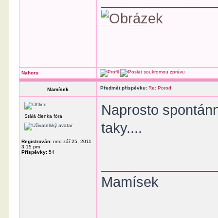
______________
Nahoru
Předmět příspěvku:
Re: Porod
Mamísek
Naprosto spontánn
Stálá členka fóra
taky....
Registrován:
ned zář 25, 2011
3:15 pm
Příspěvky:
54
______________
Mamísek