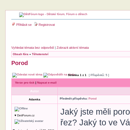
Přihlásit se
Registrovat
Vyhledat témata bez odpovědí
|
Zobrazit aktivní témata
Obsah fóra
»
Těhotenství
Porod
Stránka
1
z
1
[ Příspěvků: 5 ]
Verze pro tisk
|
Napsat e-mail
Autor
Předmět příspěvku:
Porod
Adamka
Jaký jste měli por
♥ DetiForum.cz
řez? Jaký to ve Vá