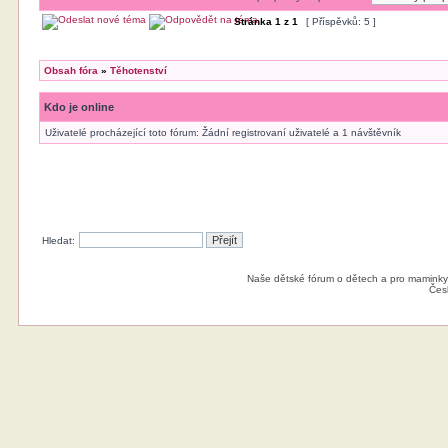
Stránka
1
z
1
[ Příspěvků: 5 ]
Obsah fóra
»
Těhotenství
Kdo je online
Uživatelé procházející toto fórum: Žádní registrovaní uživatelé a 1 návštěvník
Hledat:
Naše dětské fórum o dětech a pro maminky
Čes