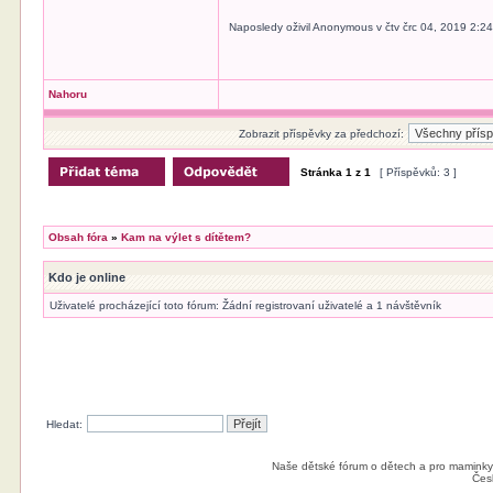
Naposledy oživil Anonymous v čtv črc 04, 2019 2:2
Nahoru
Zobrazit příspěvky za předchozí:
Stránka
1
z
1
[ Příspěvků: 3 ]
Obsah fóra
»
Kam na výlet s dítětem?
Kdo je online
Uživatelé procházející toto fórum: Žádní registrovaní uživatelé a 1 návštěvník
Hledat:
Naše dětské fórum o dětech a pro maminky
Čes