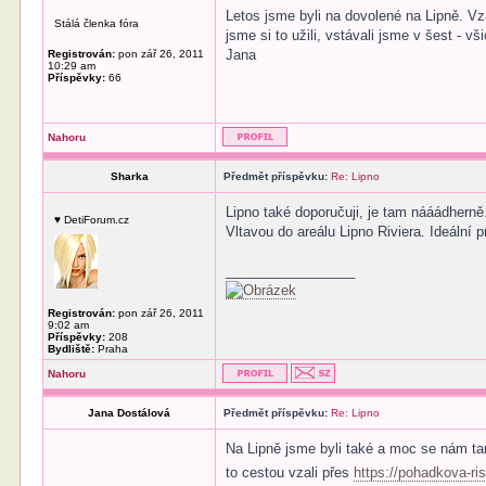
Letos jsme byli na dovolené na Lipně. Vz
Stálá členka fóra
jsme si to užili, vstávali jsme v šest - vš
Jana
Registrován:
pon zář 26, 2011
10:29 am
Příspěvky:
66
Nahoru
Sharka
Předmět příspěvku:
Re: Lipno
Lipno také doporučuji, je tam nááádhern
♥ DetiForum.cz
Vltavou do areálu Lipno Riviera. Ideální p
_________________
Registrován:
pon zář 26, 2011
9:02 am
Příspěvky:
208
Bydliště:
Praha
Nahoru
Jana Dostálová
Předmět příspěvku:
Re: Lipno
Na Lipně jsme byli také a moc se nám ta
to cestou vzali přes
https://pohadkova-ri