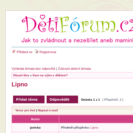
Přihlásit se
Registrovat
Vyhledat témata bez odpovědí
|
Zobrazit aktivní témata
Obsah fóra
»
Kam na výlet s dítětem?
Lipno
Stránka
1
z
1
[ Příspěvků: 3 ]
Verze pro tisk
|
Napsat e-mail
Autor
janicka
Předmět příspěvku:
Lipno