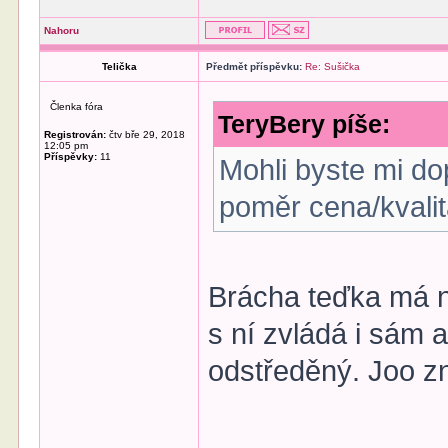
Nahoru
Telička
Předmět příspěvku:
Re: Sušička
Členka fóra
TeryBery píše:
Registrován:
čtv bře 29, 2018
12:05 pm
Příspěvky:
11
Mohli byste mi d
poměr cena/kvali
Brácha teďka má no
s ní zvládá i sám a
odstředěný. Joo zn