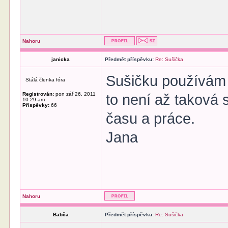
Nahoru
janicka
Předmět příspěvku:
Re: Sušička
Sušičku používám
Stálá členka fóra
Registrován:
pon zář 26, 2011
to není až taková 
10:29 am
Příspěvky:
66
času a práce.
Jana
Nahoru
Babča
Předmět příspěvku:
Re: Sušička