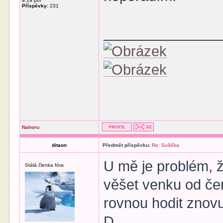
9:19 pm
Příspěvky:
231
______________
Nahoru
ditaon
Předmět příspěvku:
Re: Sušička
U mě je problém, 
Stálá členka fóra
věšet venku od če
rovnou hodit znovu
D