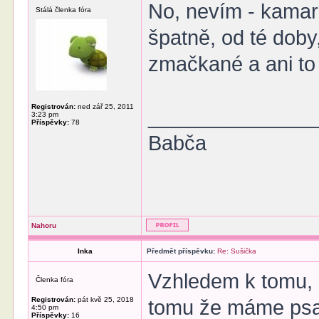
No, nevím - kamar
Stálá členka fóra
špatně, od té doby,
zmačkané a ani to 
Registrován:
ned zář 25, 2011
______________
3:23 pm
Příspěvky:
78
Babča
Nahoru
Inka
Předmět příspěvku:
Re: Sušička
Vzhledem k tomu, ž
Členka fóra
Registrován:
pát kvě 25, 2018
tomu že máme psa 
4:50 pm
Příspěvky:
16