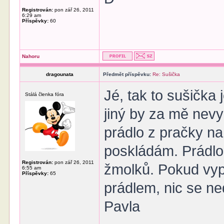
Registrován:
pon zář 26, 2011
6:29 am
Příspěvky:
60
Nahoru
dragounata
Předmět příspěvku:
Re: Sušička
Jé, tak to sušička
Stálá členka fóra
jiný by za mě nevy
prádlo z pračky na
poskládám. Prádlo
Registrován:
pon zář 26, 2011
žmolků. Pokud vyp
6:55 am
Příspěvky:
65
prádlem, nic se n
Pavla