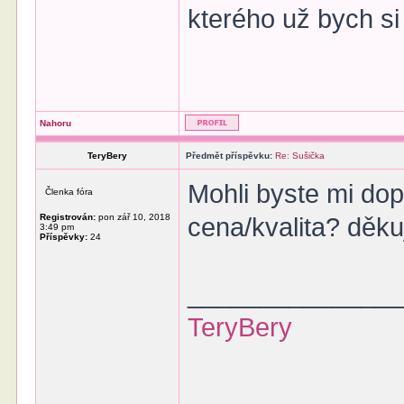
kterého už bych si
Nahoru
TeryBery
Předmět příspěvku:
Re: Sušička
Mohli byste mi do
Členka fóra
Registrován:
pon zář 10, 2018
cena/kvalita? děku
3:49 pm
Příspěvky:
24
______________
TeryBery