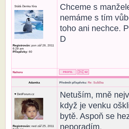
Chceme s manželem
Stálá členka fóra
nemáme s tím vůbe
toho ani nechce. Po
D
Registrován:
pon zář 26, 2011
6:29 am
Příspěvky:
60
Nahoru
Adamka
Předmět příspěvku:
Re: Sušička
Netuším, mně nejv
♥ DetiForum.cz
když je venku ošk
bytě. Aspoň se he
neporadím.
Registrován:
ned zář 25, 2011