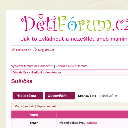
Přihlásit se
Registrovat
Vyhledat témata bez odpovědí
|
Zobrazit aktivní témata
Obsah fóra
»
Bydlení a domácnost
Sušička
Stránka
1
z
1
[ Příspěvků: 9 ]
Verze pro tisk
|
Napsat e-mail
Autor
ditaon
Předmět příspěvku:
Sušička