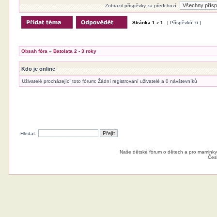
Zobrazit příspěvky za předchozí:
Stránka
1
z
1
[ Příspěvků: 6 ]
Obsah fóra
»
Batolata 2 - 3 roky
Kdo je online
Uživatelé procházející toto fórum: Žádní registrovaní uživatelé a 0 návštevníků
Hledat:
Naše dětské fórum o dětech a pro maminky
Čes