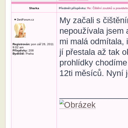
Sharka
Předmět příspěvku:
Re: Čištění zoubků a pravideln
My začali s čištěn
♥ DetiForum.cz
nepoužívala jsem a
mi malá odmítala, 
Registrován:
pon zář 26, 2011
9:02 am
jí přestala až tak
Příspěvky:
208
Bydliště:
Praha
prohlídky chodíme 
12ti měsíců. Nyní j
______________