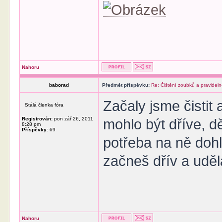
Nahoru
baborad
Předmět příspěvku:
Re: Čištění zoubků a pravideln
Začaly jsme čistit
Stálá členka fóra
Registrován:
pon zář 26, 2011
mohlo být dříve, dě
8:28 pm
Příspěvky:
69
potřeba na ně dohlí
začneš dřív a udělá
Nahoru