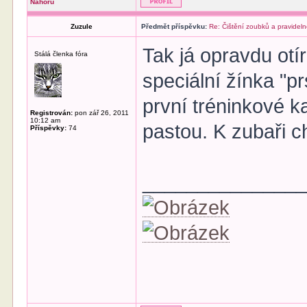
Nahoru
Zuzule
Předmět příspěvku:
Re: Čištění zoubků a pravideln
Tak já opravdu otír
Stálá členka fóra
speciální žínka "p
první tréninkové ka
Registrován:
pon zář 26, 2011
10:12 am
pastou. K zubaři c
Příspěvky:
74
______________