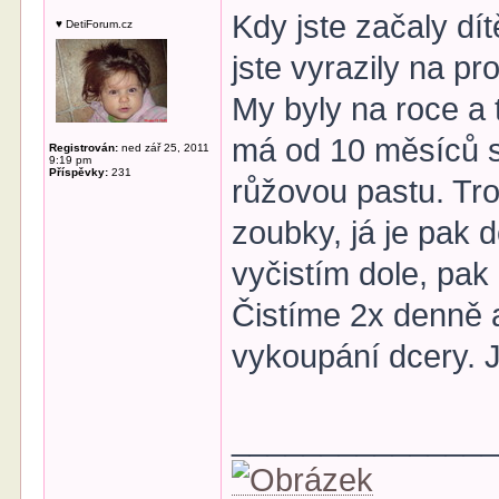
Kdy jste začaly dít
♥ DetiForum.cz
jste vyrazily na pr
My byly na roce a 
má od 10 měsíců s
Registrován:
ned zář 25, 2011
9:19 pm
Příspěvky:
231
růžovou pastu. Tr
zoubky, já je pak
vyčistím dole, pak
Čistíme 2x denně a
vykoupání dcery. J
______________