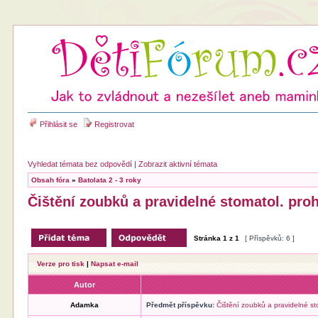
Přihlásit se
Registrovat
Vyhledat témata bez odpovědí
|
Zobrazit aktivní témata
Obsah fóra
»
Batolata 2 - 3 roky
Čištění zoubků a pravidelné stomatol. proh
Stránka
1
z
1
[ Příspěvků: 6 ]
Verze pro tisk
|
Napsat e-mail
Autor
Adamka
Předmět příspěvku:
Čištění zoubků a pravidelné st