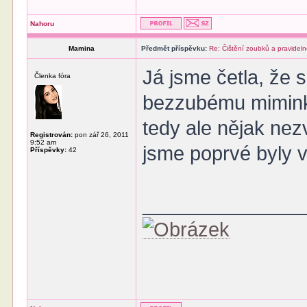
Nahoru
Mamina
Předmět příspěvku:
Re: Čištění zoubků a pravideln
Já jsme četla, že 
Členka fóra
bezzubému miminku
tedy ale nějak nez
Registrován:
pon zář 26, 2011
9:52 am
jsme poprvé byly v
Příspěvky:
42
______________