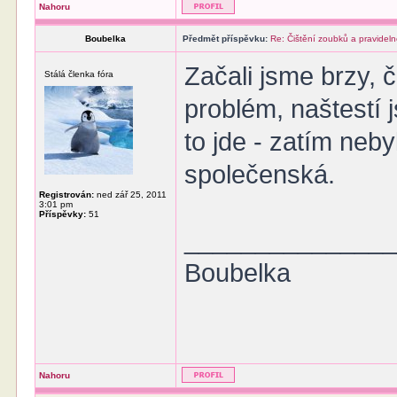
Nahoru
Boubelka
Předmět příspěvku:
Re: Čištění zoubků a pravideln
Začali jsme brzy, č
Stálá členka fóra
problém, naštestí j
to jde - zatím neby
společenská.
Registrován:
ned zář 25, 2011
3:01 pm
Příspěvky:
51
______________
Boubelka
Nahoru