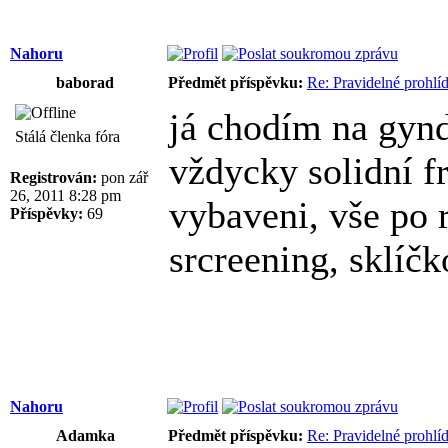
Nahoru
baborad
Předmět příspěvku:
Re: Pravidelné prohlí
já chodím na gyn
Stálá členka fóra
vždycky solidní f
Registrován:
pon zář
26, 2011 8:28 pm
vybaveni, vše po 
Příspěvky:
69
srcreening, sklíč
Nahoru
Adamka
Předmět příspěvku:
Re: Pravidelné prohlí