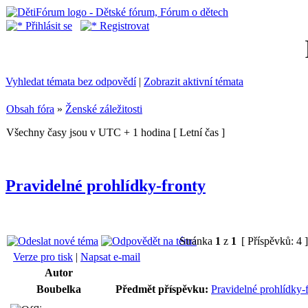
Přihlásit se
Registrovat
Vyhledat témata bez odpovědí
|
Zobrazit aktivní témata
Obsah fóra
»
Ženské záležitosti
Všechny časy jsou v UTC + 1 hodina [ Letní čas ]
Pravidelné prohlídky-fronty
Stránka
1
z
1
[ Příspěvků: 4 
Verze pro tisk
|
Napsat e-mail
Autor
Boubelka
Předmět příspěvku:
Pravidelné prohlídky-