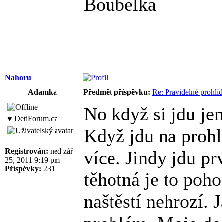
Boubelka
Nahoru
Adamka
Předmět příspěvku:
Re: Pravidelné prohlí
No když si jdu je
♥ DetiForum.cz
Když jdu na prohl
Registrován:
ned zář
více. Jindy jdu p
25, 2011 9:19 pm
Příspěvky:
231
těhotná je to poho
naštěstí nehrozí.