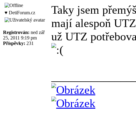
Taky jsem přemýšl
♥ DetiForum.cz
mají alespoň UTZ,
Registrován:
ned zář
už UTZ potřebovat
25, 2011 9:19 pm
Příspěvky:
231
______________