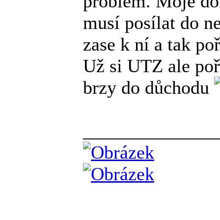
problém. Moje d
musí posílat do 
zase k ní a tak po
Už si UTZ ale poř
brzy do důchodu
______________