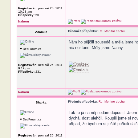
Registrován:
pon zář 26, 2011
10:28 am
Příspěvky:
50
Nahoru
Předmět příspěvku:
Re: Monitor dechu
Adamka
Nám ho půjčili sousedé a měla jsme ho 
nic nestane. Měly jsme Nanny.
♥ DetiForum.cz
_________________
Registrován:
ned zář 25, 2011
9:19 pm
Příspěvky:
231
Nahoru
Předmět příspěvku:
Re: Monitor dechu
Sharka
Tak to já na něj nedám dopustit. Jsem 
dýchá, dost ulehčil. Koupili jsme si n
♥ DetiForum.cz
případ, že bychom si ještě pořídili dalš
_________________
Registrován:
pon zář 26, 2011