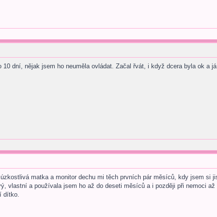
10 dní, nějak jsem ho neuměla ovládat. Začal řvát, i když dcera byla ok a já
úzkostlivá matka a monitor dechu mi těch prvních pár měsíců, kdy jsem si jis
ový, vlastní a používala jsem ho až do deseti měsíců a i později při nemoci 
í dítko.