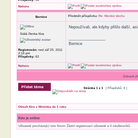
Nahoru
Předmět příspěvku:
Re: Monitor dechu
Bernice
Nepoužívali, ale kdyby přišlo další, asi
Stálá členka fóra
_________________
Bernice
Registrován:
ned zář 25, 2011
2:16 pm
Příspěvky:
62
Nahoru
Zobrazit p
Stránka
1
z
1
[ Příspěvků: 6 ]
Obsah fóra
»
Miminka do 1 roku
Kdo je online
Uživatelé procházející toto fórum: Žádní registrovaní uživatelé a 0 návštevníků