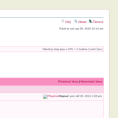
FAQ
Hledat
Členové
Právě je sob srp 08, 2026 10:14 am
Všechny časy jsou v UTC + 1 hodina [ Letní čas ]
Předchozí téma
|
Následující téma
Napsal:
pon zář 26, 2011 2:28 pm