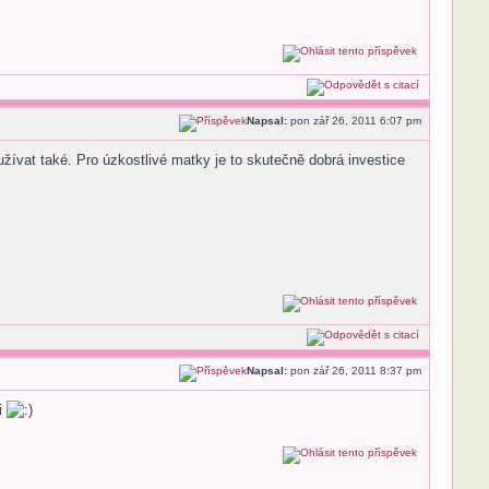
Napsal:
pon zář 26, 2011 6:07 pm
žívat také. Pro úzkostlivé matky je to skutečně dobrá investice
Napsal:
pon zář 26, 2011 8:37 pm
i