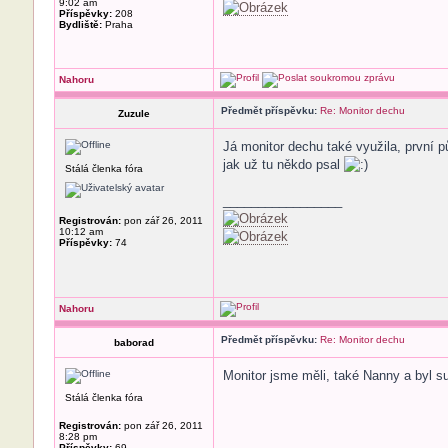
9:02 am
Příspěvky:
208
Bydliště:
Praha
Nahoru
Předmět příspěvku:
Re: Monitor dechu
Zuzule
Já monitor dechu také využila, první p
jak už tu někdo psal
Stálá členka fóra
_________________
Registrován:
pon zář 26, 2011
10:12 am
Příspěvky:
74
Nahoru
Předmět příspěvku:
Re: Monitor dechu
baborad
Monitor jsme měli, také Nanny a byl s
Stálá členka fóra
Registrován:
pon zář 26, 2011
8:28 pm
Příspěvky:
69