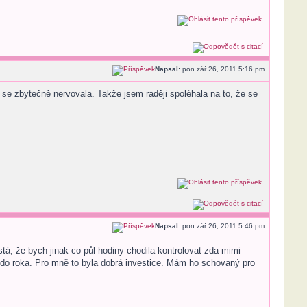
Napsal:
pon zář 26, 2011 5:16 pm
 se zbytečně nervovala. Takže jsem raději spoléhala na to, že se
Napsal:
pon zář 26, 2011 5:46 pm
tá, že bych jinak co půl hodiny chodila kontrolovat zda mimi
až do roka. Pro mně to byla dobrá investice. Mám ho schovaný pro