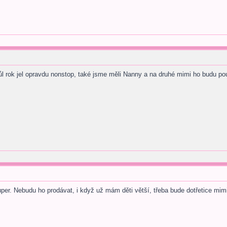
ůl rok jel opravdu nonstop, také jsme měli Nanny a na druhé mimi ho budu pou
uper. Nebudu ho prodávat, i když už mám děti větší, třeba bude dotřetice mim