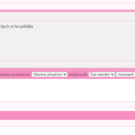
 bych si ho pořídila.
říspěvky za předchozí:
Seřadit podle