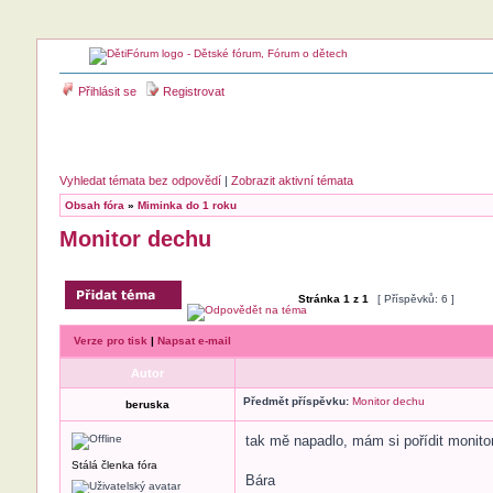
Přihlásit se
Registrovat
Vyhledat témata bez odpovědí
|
Zobrazit aktivní témata
Obsah fóra
»
Miminka do 1 roku
Monitor dechu
Stránka
1
z
1
[ Příspěvků: 6 ]
Verze pro tisk
|
Napsat e-mail
Autor
Předmět příspěvku:
Monitor dechu
beruska
tak mě napadlo, mám si pořídit monito
Stálá členka fóra
Bára