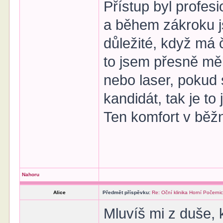
Přístup byl profesi
a během zákroku js
důležité, když má 
to jsem přesně měl
nebo laser, pokud 
kandidát, tak je to
Ten komfort v běžn
Nahoru
Alice
Předmět příspěvku:
Re: Oční klinika Horní Počerni
Mluvíš mi z duše, 