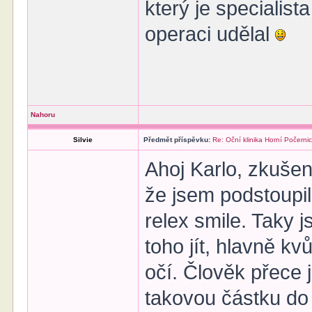
který je specialist
operaci udělal
Nahoru
Silvie
Předmět příspěvku:
Re: Oční klinika Horní Počerni
Ahoj Karlo, zkuše
že jsem podstoupi
relex smile. Taky j
toho jít, hlavně k
očí. Člověk přece 
takovou částku do 