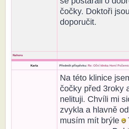
se postarali o dob
čočky. Doktoři jso
doporučit.
Nahoru
Karla
Předmět příspěvku:
Re: Oční klinika Horní Počerni
Na této klinice jse
čočky před 3roky a
nelituji. Chvíli mi 
zvykla a hlavně od
musím mít brýle