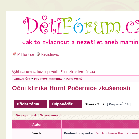
Přihlásit se
Registrovat
Vyhledat témata bez odpovědí
|
Zobrazit aktivní témata
Obsah fóra
»
Pro nové maminky
»
Ring volný
Oční klinika Horní Počernice zkušenosti
Stránka
2
z
2
[ Příspěvků: 18 ]
Verze pro tisk
|
Napsat e-mail
Autor
Vanda
Předmět příspěvku:
Re: Oční klinika Horní Počerni