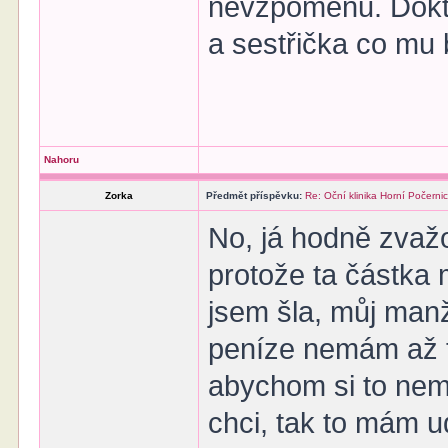
nevzpomenu. Doktor
a sestřička co mu 
Nahoru
Zorka
Předmět příspěvku:
Re: Oční klinika Horní Počerni
No, já hodně zvažo
protože ta částka 
jsem šla, můj manž
peníze nemám až ta
abychom si to nem
chci, tak to mám u