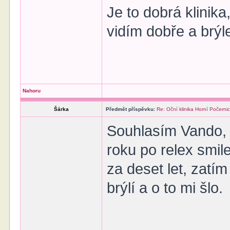
Je to dobrá klinika
vidím dobře a brýl
Nahoru
Šárka
Předmět příspěvku:
Re: Oční klinika Horní Počerni
Souhlasím Vando, ž
roku po relex smil
za deset let, zatí
brýlí a o to mi šlo.