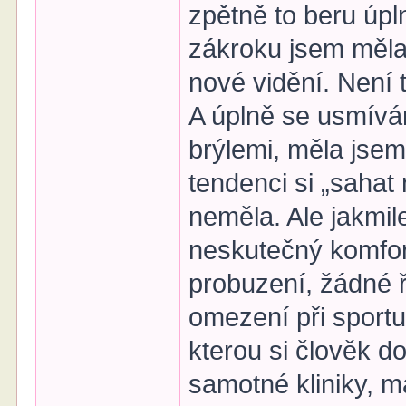
zpětně to beru úpln
zákroku jsem měla 
nové vidění. Není t
A úplně se usmívá
brýlemi, měla jsem
tendenci si „sahat 
neměla. Ale jakmile
neskutečný komfor
probuzení, žádné ř
omezení při sportu
kterou si člověk d
samotné kliniky, m