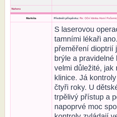
Nahoru
Markéta
Předmět příspěvku:
Re: Oční klinika Horní Počerni
S laserovou opera
tamními lékaři ano
přeměření dioptrií 
brýle a pravidelné
velmi důležité, jak
klinice. Já kontrol
čtyři roky. U děts
trpělivý přístup a
napoprvé moc spolu
kontroly zvládají 