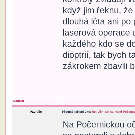
když jim řeknu, že
dlouhá léta ani po
laserová operace 
každého kdo se do
dioptrií, tak bych 
zákrokem zbavili br
Nahoru
Pavluše
Předmět příspěvku:
Re: Oční klinika Horní Počerni
Na Počernickou očn