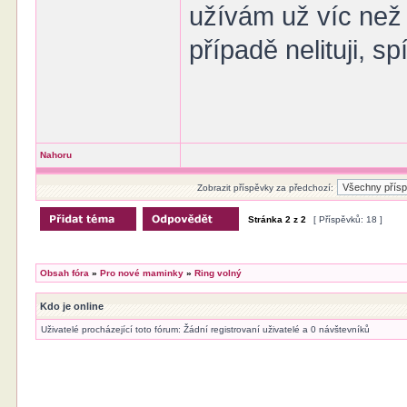
užívám už víc než
případě nelituji, s
Nahoru
Zobrazit příspěvky za předchozí:
Stránka
2
z
2
[ Příspěvků: 18 ]
Obsah fóra
»
Pro nové maminky
»
Ring volný
Kdo je online
Uživatelé procházející toto fórum: Žádní registrovaní uživatelé a 0 návštevníků