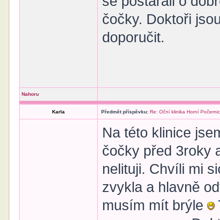
se postarali o dob
čočky. Doktoři jso
doporučit.
Nahoru
Karla
Předmět příspěvku:
Re: Oční klinika Horní Počerni
Na této klinice jse
čočky před 3roky a
nelituji. Chvíli mi 
zvykla a hlavně od
musím mít brýle