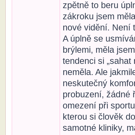
zpětně to beru úpln
zákroku jsem měla 
nové vidění. Není t
A úplně se usmívá
brýlemi, měla jsem
tendenci si „sahat 
neměla. Ale jakmile
neskutečný komfor
probuzení, žádné ř
omezení při sportu
kterou si člověk d
samotné kliniky, m