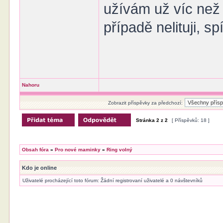
užívám už víc než
případě nelituji, s
Nahoru
Zobrazit příspěvky za předchozí:
Stránka
2
z
2
[ Příspěvků: 18 ]
Obsah fóra
»
Pro nové maminky
»
Ring volný
Kdo je online
Uživatelé procházející toto fórum: Žádní registrovaní uživatelé a 0 návštevníků