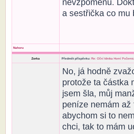
nevzpomenu. Doktor
a sestřička co mu 
Nahoru
Zorka
Předmět příspěvku:
Re: Oční klinika Horní Počerni
No, já hodně zvažo
protože ta částka 
jsem šla, můj manž
peníze nemám až ta
abychom si to nem
chci, tak to mám u