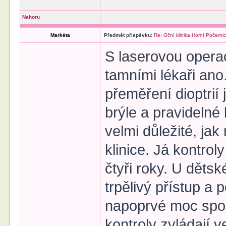
Nahoru
Markéta
Předmět příspěvku:
Re: Oční klinika Horní Počerni
S laserovou opera
tamními lékaři ano
přeměření dioptrií 
brýle a pravidelné
velmi důležité, jak
klinice. Já kontrol
čtyři roky. U děts
trpělivý přístup a
napoprvé moc spolu
kontroly zvládají 