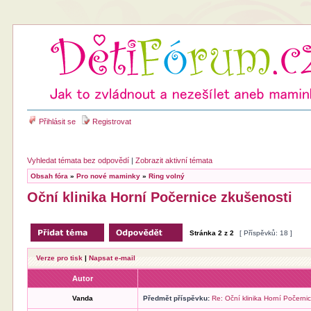
Přihlásit se
Registrovat
Vyhledat témata bez odpovědí
|
Zobrazit aktivní témata
Obsah fóra
»
Pro nové maminky
»
Ring volný
Oční klinika Horní Počernice zkušenosti
Stránka
2
z
2
[ Příspěvků: 18 ]
Verze pro tisk
|
Napsat e-mail
Autor
Vanda
Předmět příspěvku:
Re: Oční klinika Horní Počerni