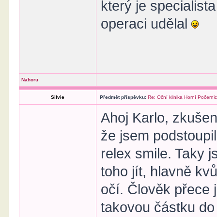
který je specialist
operaci udělal
Nahoru
Silvie
Předmět příspěvku:
Re: Oční klinika Horní Počerni
Ahoj Karlo, zkuše
že jsem podstoupi
relex smile. Taky j
toho jít, hlavně k
očí. Člověk přece 
takovou částku do 