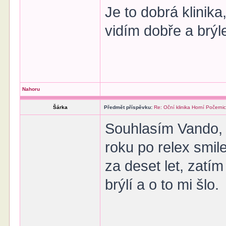
Je to dobrá klinika
vidím dobře a brýl
Nahoru
Šárka
Předmět příspěvku:
Re: Oční klinika Horní Počerni
Souhlasím Vando, ž
roku po relex smil
za deset let, zatí
brýlí a o to mi šlo.