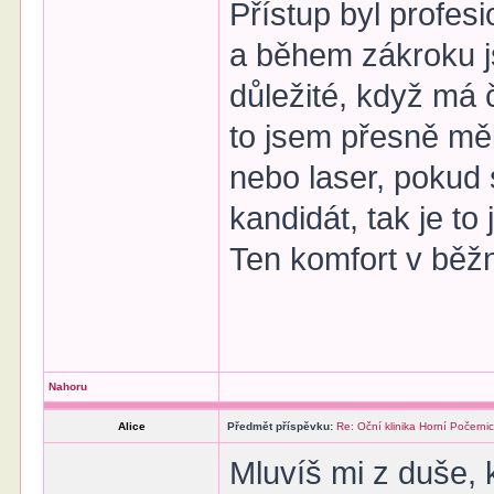
Přístup byl profesi
a během zákroku js
důležité, když má 
to jsem přesně měl
nebo laser, pokud 
kandidát, tak je to
Ten komfort v běžn
Nahoru
Alice
Předmět příspěvku:
Re: Oční klinika Horní Počerni
Mluvíš mi z duše, 