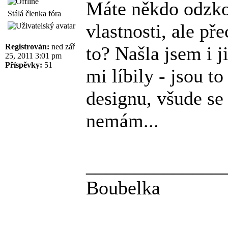
Máte někdo odzko
Stálá členka fóra
vlastnosti, ale pře
Registrován:
ned zář
to? Našla jsem i j
25, 2011 3:01 pm
Příspěvky:
51
mi líbily - jsou t
designu, všude se
nemám...
______________
Boubelka