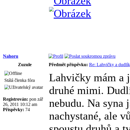
Nahoru
Zuzule
Předmět příspěvku:
Re: Lahvičky a dudlí
Lahvičky mám a js
Stálá členka fóra
druhé mimi. Dudl
Registrován:
pon zář
nebudu. Na syna 
26, 2011 10:12 am
Příspěvky:
74
nachystané, ale v
spoustu druhů a t