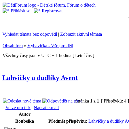
Přihlásit se
Registrovat
Vyhledat témata bez odpovědí
|
Zobrazit aktivní témata
Obsah fóra
»
Výbavička - Vše pro děti
Všechny časy jsou v UTC + 1 hodina [ Letní čas ]
Lahvičky a dudlíky Avent
Stránka
1
z
1
[ Příspěvků: 4 
Verze pro tisk
|
Napsat e-mail
Autor
Boubelka
Předmět příspěvku:
Lahvičky a dudlíky A