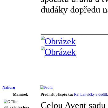
dudáky dopředu n
______________
Nahoru
Mamísek
Předmět příspěvku:
Re: Lahvičky a dudlí
Celou Avent sadu 
Stálá členka fóra