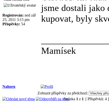
jsme dostali jako 
Registrován:
ned zář
kupovat, byly skv
25, 2011 3:15 pm
Příspěvky:
54
______________
Mamísek
Nahoru
Zobrazit příspěvky za předchozí:
Stránka
1
z
1
[ Příspěvků: 4 