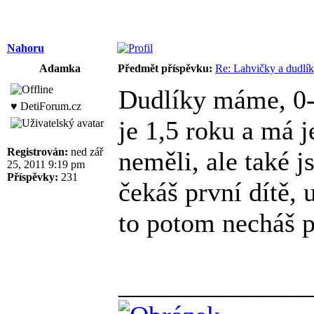
Nahoru
Adamka
Předmět příspěvku:
Re: Lahvičky a dudlí
Dudlíky máme, 0-6
♥ DetiForum.cz
je 1,5 roku a má 
Registrován:
ned zář
neměli, ale také 
25, 2011 9:19 pm
Příspěvky:
231
čekáš první dítě, 
to potom necháš 
______________