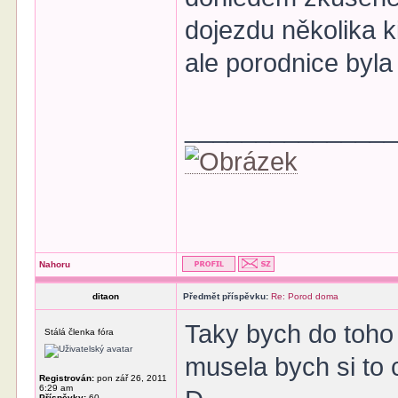
dojezdu několika k
ale porodnice byla
______________
Nahoru
ditaon
Předmět příspěvku:
Re: Porod doma
Taky bych do toho
Stálá členka fóra
musela bych si to c
Registrován:
pon zář 26, 2011
6:29 am
Příspěvky:
60