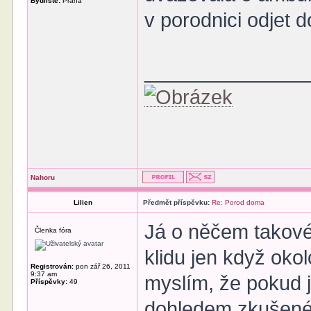
Bydliště:
Praha
v porodnici odjet d
______________
Nahoru
Lilien
Předmět příspěvku:
Re: Porod doma
Já o něčem takové
Členka fóra
klidu jen když okol
Registrován:
pon zář 26, 2011
9:37 am
myslím, že pokud j
Příspěvky:
49
dohledem zkušené 