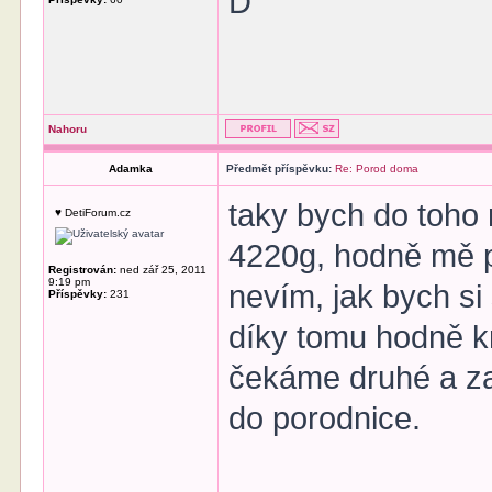
D
Nahoru
Adamka
Předmět příspěvku:
Re: Porod doma
taky bych do toho 
♥ DetiForum.cz
4220g, hodně mě po
Registrován:
ned zář 25, 2011
9:19 pm
nevím, jak bych si
Příspěvky:
231
díky tomu hodně k
čekáme druhé a za
do porodnice.