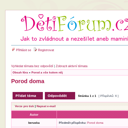
Přihlásit se
Registrovat
Vyhledat témata bez odpovědí
|
Zobrazit aktivní témata
Obsah fóra
»
Porod a vše kolem něj
Porod doma
Stránka
1
z
1
[ Příspěvků: 6 ]
Verze pro tisk
|
Napsat e-mail
Autor
beruska
Předmět příspěvku:
Porod doma