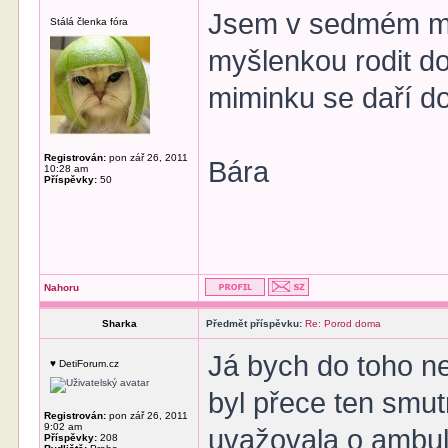
Jsem v sedmém mě
Stálá členka fóra
myšlenkou rodit d
miminku se daří d
Registrován:
pon zář 26, 2011
Bára
10:28 am
Příspěvky:
50
Nahoru
Sharka
Předmět příspěvku:
Re: Porod doma
Já bych do toho n
♥ DetiForum.cz
byl přece ten smut
Registrován:
pon zář 26, 2011
9:02 am
uvažovala o ambul
Příspěvky:
208