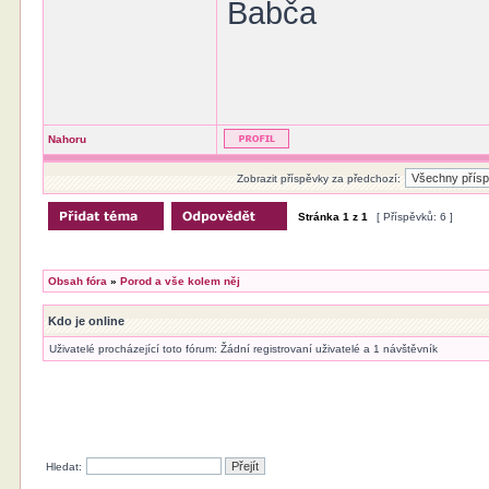
Babča
Nahoru
Zobrazit příspěvky za předchozí:
Stránka
1
z
1
[ Příspěvků: 6 ]
Obsah fóra
»
Porod a vše kolem něj
Kdo je online
Uživatelé procházející toto fórum: Žádní registrovaní uživatelé a 1 návštěvník
Hledat: