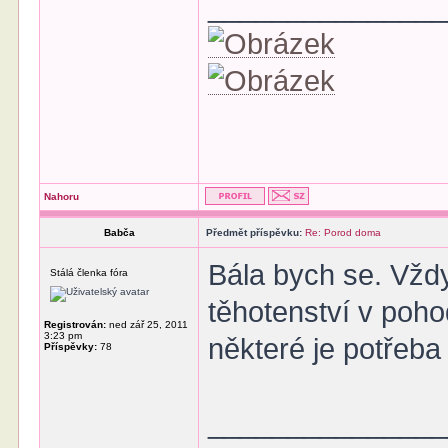
______________
Nahoru
Babča
Předmět příspěvku:
Re: Porod doma
Bála bych se. Vždy
Stálá členka fóra
těhotenství v poho
Registrován:
ned zář 25, 2011
3:23 pm
některé je potřeba 
Příspěvky:
78
______________