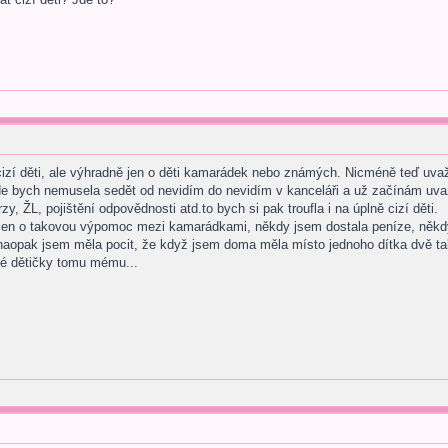
 cizí děti, ale výhradně jen o děti kamarádek nebo známých. Nicméně teď uvaž
 bych nemusela sedět od nevidím do nevidím v kanceláři a už začínám uvažova
zy, ŽL, pojištění odpovědnosti atd.to bych si pak troufla i na úplně cizí děti.
jen o takovou výpomoc mezi kamarádkami, někdy jsem dostala peníze, někdy 
 naopak jsem měla pocit, že když jsem doma měla místo jednoho dítka dvě ta
né dětičky tomu mému...