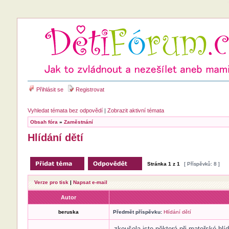
Přihlásit se
Registrovat
Vyhledat témata bez odpovědí
|
Zobrazit aktivní témata
Obsah fóra
»
Zaměstnání
Hlídání dětí
Stránka
1
z
1
[ Příspěvků: 8 ]
Verze pro tisk
|
Napsat e-mail
Autor
beruska
Předmět příspěvku:
Hlídání dětí
zkoušela jste některá při mateřské hlíd