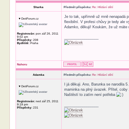
Sharka
Předmět příspěvku:
Re: Hlídání dětí
Je to tak, upřímně už mně nenapadá p
♥ DetiForum.cz
flexibilní. V profesi chůvy je tedy al
Adamko, děkuji! Koukám, že už máte m
Registrován:
pon zář 26, 2011
9:02 am
_________________
Příspěvky:
208
Bydliště:
Praha
Nahoru
Adamka
Předmět příspěvku:
Re: Hlídání dětí
I já děkuji. Ano, Barunka se narodila
♥ DetiForum.cz
maminka na plný úvazek. Přítel, coby 
Naštěstí to zatím není potřeba
Registrován:
ned zář 25, 2011
9:19 pm
_________________
Příspěvky:
231