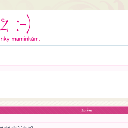
Zpráva
at cizí děti? Jde to?