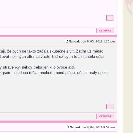
Napsal:
pon říj 03, 2011 1:26 pm
uji, že bych se takto začala skutečně živit. Zatím už měsíc
t i o jiných alternativách. Teď už bych to ale chtěla dělat
stravenky, někdy třeba jen kilo ovoce atd.
k jsem najednou měla mnohem méně práce, děti si hrály spolu.
Napsal:
úte říj 04, 2011 9:52 am