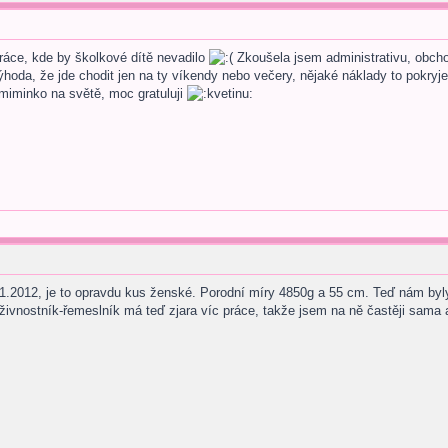
ráce, kde by školkové dítě nevadilo
Zkoušela jsem administrativu, obchod,
e výhoda, že jde chodit jen na ty víkendy nebo večery, nějaké náklady to pokry
iminko na světě, moc gratuluji
 5.1.2012, je to opravdu kus ženské. Porodní míry 4850g a 55 cm. Teď nám byl
živnostník-řemeslník má teď zjara víc práce, takže jsem na ně častěji sama