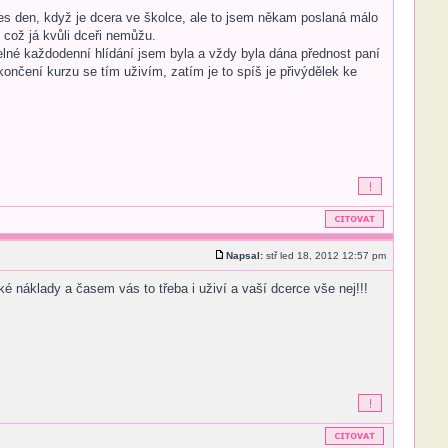
řes den, když je dcera ve školce, ale to jsem někam poslaná málo
 což já kvůli dceři nemůžu.
delné každodenní hlídání jsem byla a vždy byla dána přednost paní
končení kurzu se tím uživím, zatím je to spíš je přivýdělek ke
Napsal:
stř led 18, 2012 12:57 pm
é náklady a časem vás to třeba i uživí a vaší dcerce vše nej!!!