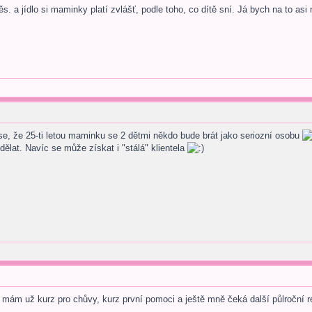
s. a jídlo si maminky platí zvlášť, podle toho, co dítě sní. Já bych na to a
se, že 25-ti letou maminku se 2 dětmi někdo bude brát jako seriozní osobu
dělat. Navíc se může získat i "stálá" klientela
a, mám už kurz pro chůvy, kurz první pomoci a ještě mně čeká další půlroční re