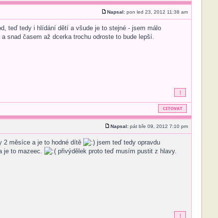
Napsal:
pon led 23, 2012 11:38 am
 teď tedy i hlídání dětí a všude je to stejné - jsem málo
je a snad časem až dcerka trochu odroste to bude lepší.
Napsal:
pát bře 09, 2012 7:10 pm
y 2 měsíce a je to hodné dítě
jsem teď tedy opravdu
 a je to mazeec.
přivýdělek proto teď musím pustit z hlavy.