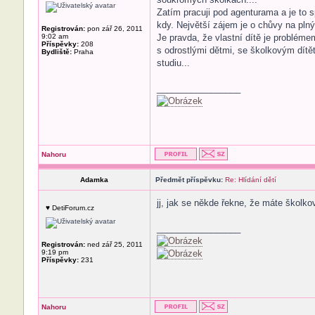
Zatím pracuji pod agenturama a je to 
kdy. Největší zájem je o chůvy na plný
Registrován:
pon zář 26, 2011
9:02 am
Je pravda, že vlastní dítě je probléme
Příspěvky:
208
s odrostlými dětmi, se školkovým dítět
Bydliště:
Praha
studiu...
_________________
Nahoru
Adamka
Předmět příspěvku:
Re: Hlídání dětí
jj, jak se někde řekne, že máte školko
♥ DetiForum.cz
_________________
Registrován:
ned zář 25, 2011
9:19 pm
Příspěvky:
231
Nahoru