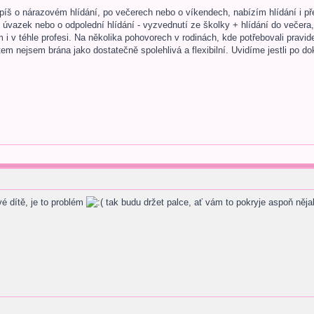
spíš o nárazovém hlídání, po večerech nebo o víkendech, nabízím hlídání i p
 úvazek nebo o odpolední hlídání - vyzvednutí ze školky + hlídání do večera,
m i v téhle profesi. Na několika pohovorech v rodinách, kde potřebovali pravi
em nejsem brána jako dostatečně spolehlivá a flexibilní. Uvidíme jestli po do
vé dítě, je to problém
tak budu držet palce, ať vám to pokryje aspoň nějak