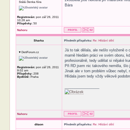
Stálá členka fóra
Bára
Registrován:
pon zář 26, 2011
10:28 am
Příspěvky:
50
Nahoru
Sharka
Předmět příspěvku:
Re: Hlídání dětí
Já to tak dělala, ale nešlo vyloženě o
♥ DetiForum.cz
marně hledám práci ve svém oboru, kde
profesionálně, tedy udělat si nějaké kur
Při RD jsem nic takového neměla, šlo 
Registrován:
pon zář 26, 2011
9:02 am
Jinak ale v tom problém vůbec nebyl,
Příspěvky:
208
Hlídala jsem tedy vždy věkově podob
Bydliště:
Praha
_________________
Nahoru
ditaon
Předmět příspěvku:
Re: Hlídání dětí