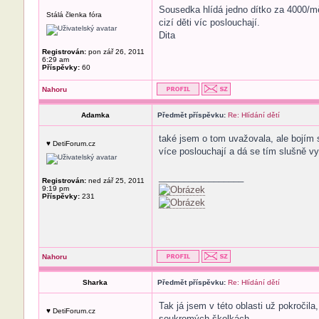
Sousedka hlídá jedno dítko za 4000/mě
Stálá členka fóra
cizí děti víc poslouchají.
Dita
Registrován:
pon zář 26, 2011
6:29 am
Příspěvky:
60
Nahoru
Adamka
Předmět příspěvku:
Re: Hlídání dětí
také jsem o tom uvažovala, ale bojím 
♥ DetiForum.cz
více poslouchají a dá se tím slušně vy
_________________
Registrován:
ned zář 25, 2011
9:19 pm
Příspěvky:
231
Nahoru
Sharka
Předmět příspěvku:
Re: Hlídání dětí
Tak já jsem v této oblasti už pokročil
♥ DetiForum.cz
soukromých školkách....