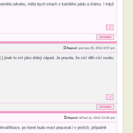
si neměla odvahu, měla bych strach z každého pádu a šrámu. I když
Napsal:
pon pro 26, 2011 9:57 pm
jinak to zní jako dobrý nápad. Je pravda, že cizí děti cizí osobu
Napsal:
stř led 11, 2012 12:46 pm
kvalifikace, po které budu moct pracovat i v jeslích, případně