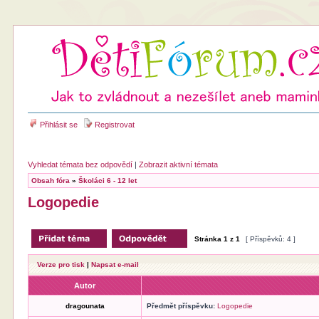
Přihlásit se
Registrovat
Vyhledat témata bez odpovědí
|
Zobrazit aktivní témata
Obsah fóra
»
Školáci 6 - 12 let
Logopedie
Stránka
1
z
1
[ Příspěvků: 4 ]
Verze pro tisk
|
Napsat e-mail
Autor
dragounata
Předmět příspěvku:
Logopedie