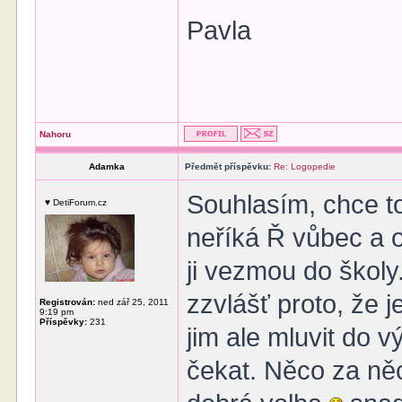
Pavla
Nahoru
Adamka
Předmět příspěvku:
Re: Logopedie
Souhlasím, chce to 
♥ DetiForum.cz
neříká Ř vůbec a on
ji vezmou do školy.
zzvlášť proto, že j
Registrován:
ned zář 25, 2011
9:19 pm
Příspěvky:
231
jim ale mluvit do 
čekat. Něco za ně