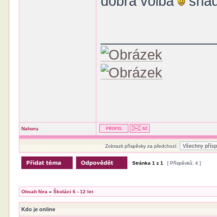
dobrá volba
snad
______________
Nahoru
Zobrazit příspěvky za předchozí:
Stránka
1
z
1
[ Příspěvků: 4 ]
Obsah fóra
»
Školáci 6 - 12 let
Kdo je online