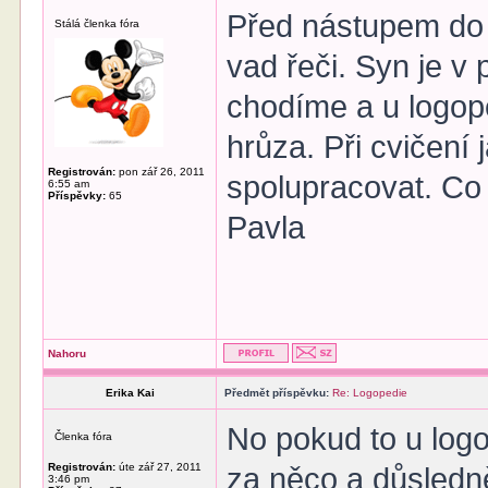
Před nástupem do p
Stálá členka fóra
vad řeči. Syn je v 
chodíme a u logope
hrůza. Při cvičení
Registrován:
pon zář 26, 2011
spolupracovat. Co
6:55 am
Příspěvky:
65
Pavla
Nahoru
Erika Kai
Předmět příspěvku:
Re: Logopedie
No pokud to u log
Členka fóra
Registrován:
úte zář 27, 2011
za něco a důsledně
3:46 pm