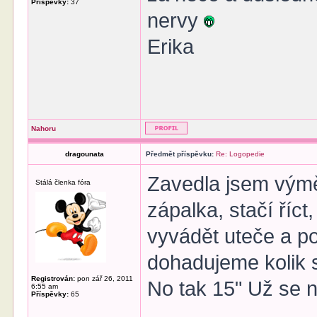
Příspěvky:
37
nervy
Erika
Nahoru
dragounata
Předmět příspěvku:
Re: Logopedie
Zavedla jsem výmě
Stálá členka fóra
zápalka, stačí říct
vyvádět uteče a po 
dohadujeme kolik sl
Registrován:
pon zář 26, 2011
No tak 15" Už se n
6:55 am
Příspěvky:
65