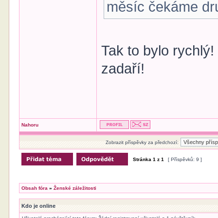
měsíc čekáme dr
Tak to bylo rychlý
zadaří!
Nahoru
Zobrazit příspěvky za předchozí:
Stránka
1
z
1
[ Příspěvků: 9 ]
Obsah fóra
»
Ženské záležitosti
Kdo je online