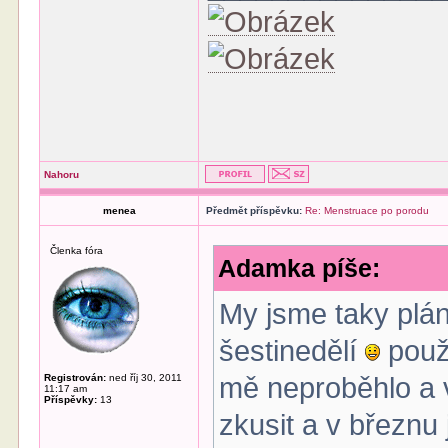
Nahoru
menea
Předmět příspěvku:
Re: Menstruace po porodu
Členka fóra
Adamka píše:
My jsme taky pláno
šestinedělí
použí
Registrován:
ned říj 30, 2011
mě neproběhlo a v
11:17 am
Příspěvky:
13
zkusit a v březn