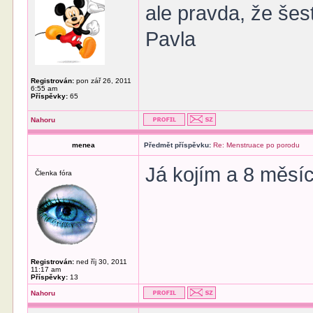
ale pravda, že šes
Pavla
Registrován:
pon zář 26, 2011
6:55 am
Příspěvky:
65
Nahoru
menea
Předmět příspěvku:
Re: Menstruace po porodu
Já kojím a 8 měsíc
Členka fóra
Registrován:
ned říj 30, 2011
11:17 am
Příspěvky:
13
Nahoru