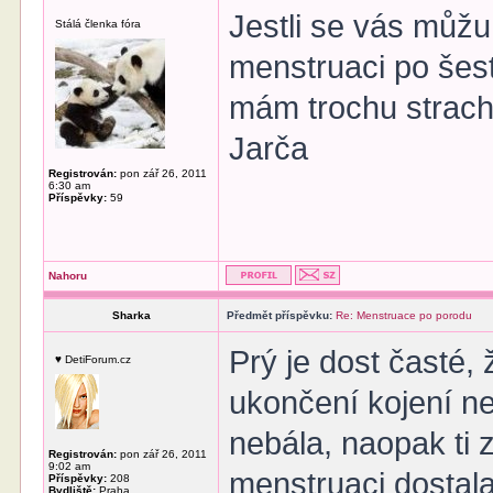
Jestli se vás můžu 
Stálá členka fóra
menstruaci po šest
mám trochu strach,
Jarča
Registrován:
pon zář 26, 2011
6:30 am
Příspěvky:
59
Nahoru
Sharka
Předmět příspěvku:
Re: Menstruace po porodu
Prý je dost časté,
♥ DetiForum.cz
ukončení kojení ne
nebála, naopak ti z
Registrován:
pon zář 26, 2011
9:02 am
menstruaci dostala
Příspěvky:
208
Bydliště:
Praha