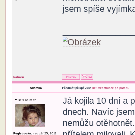
jsem spíše vyjímk
______________
Nahoru
Adamka
Předmět příspěvku:
Re: Menstruace po porodu
Já kojila 10 dní a
♥ DetiForum.cz
dnech. Navíc jsem 
nemůžu otěhotnět.
přítelem milovali.
Registrován:
ned zář 25, 2011