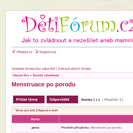
Přihlásit se
Registrovat
Vyhledat témata bez odpovědí
|
Zobrazit aktivní témata
Obsah fóra
»
Ženské záležitosti
Menstruace po porodu
Stránka
1
z
1
[ Příspěvků: 9 ]
Verze pro tisk
|
Napsat e-mail
Autor
jarca
Předmět příspěvku:
Menstruace po porodu