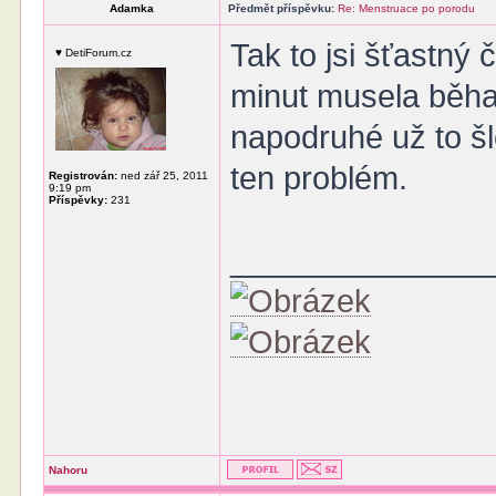
Adamka
Předmět příspěvku:
Re: Menstruace po porodu
Tak to jsi šťastný
♥ DetiForum.cz
minut musela běh
napodruhé už to š
ten problém.
Registrován:
ned zář 25, 2011
9:19 pm
Příspěvky:
231
______________
Nahoru