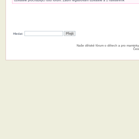
Uživatelé procházející toto fórum: Žádní registrovaní uživatelé a 1 návštěvník
Hledat:
Naše dětské fórum o dětech a pro maminky
Čes