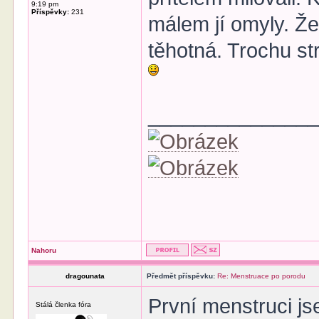
9:19 pm
Příspěvky:
231
málem jí omyly. Že
těhotná. Trochu st
______________
Nahoru
dragounata
Předmět příspěvku:
Re: Menstruace po porodu
První menstruci js
Stálá členka fóra