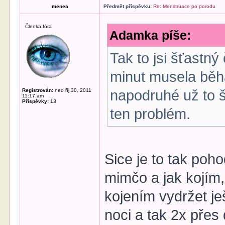
menea
Předmět příspěvku:
Re: Menstruace po porodu
Členka fóra
Adamka píše:
Tak to jsi šťastný
minut musela běh
Registrován:
ned říj 30, 2011
napodruhé už to 
11:17 am
Příspěvky:
13
ten problém.
Sice je to tak poho
mimčo a jak kojím, 
kojením vydržet je
noci a tak 2x přes