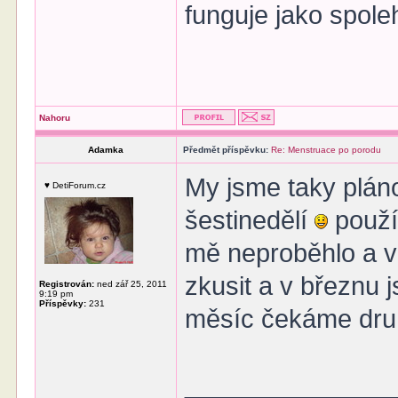
funguje jako spole
Nahoru
Adamka
Předmět příspěvku:
Re: Menstruace po porodu
My jsme taky plánov
♥ DetiForum.cz
šestinedělí
použí
mě neproběhlo a v 
zkusit a v březnu
Registrován:
ned zář 25, 2011
9:19 pm
Příspěvky:
231
měsíc čekáme dru
______________