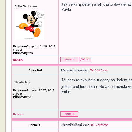
Jak velkým dětem a jak často dáváte játra
Stálá členka fóra
Pavla
Registrován:
pon zář 26, 2011
6:55 am
Příspěvky:
65
Nahoru
Erika Kai
Předmět příspěvku:
Re: Vnitřnosti
Já jsem to zkoušela u dcery asi kolem še
Členka fóra
jídlem problém nemá. No až na růžičkov
Registrován:
úte zář 27, 2011
Erika
3:46 pm
Příspěvky:
37
Nahoru
janicka
Předmět příspěvku:
Re: Vnitřnosti