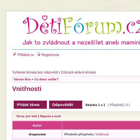
Přihlásit se
Registrovat
Vyhledat témata bez odpovědí
|
Zobrazit aktivní témata
Obsah fóra
»
Co dnes vaříte?
Vnitřnosti
Stránka
1
z
1
[ Příspěvků: 5 ]
Verze pro tisk
|
Napsat e-mail
Autor
dragounata
Předmět příspěvku:
Vnitřnosti