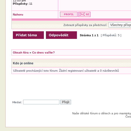
12:05 pm
Příspěvky:
11
Nahoru
Zobrazit příspěvky za předchozí:
Stránka
1
z
1
[ Příspěvků: 5 ]
Obsah fóra
»
Co dnes vaříte?
Kdo je online
Uživatelé procházející toto fórum: Žádní registrovaní uživatelé a 0 návštevníků
Hledat:
Naše dětské fórum o dětech a pro maminky
Čes