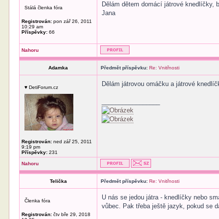
Dělám dětem domácí játrové knedlíčky, ba
Stálá členka fóra
Jana
Registrován:
pon zář 26, 2011
10:29 am
Příspěvky:
66
Nahoru
Adamka
Předmět příspěvku:
Re: Vnitřnosti
Dělám játrovou omáčku a játrové knedlíčk
♥ DetiForum.cz
_________________
Registrován:
ned zář 25, 2011
9:19 pm
Příspěvky:
231
Nahoru
Telička
Předmět příspěvku:
Re: Vnitřnosti
U nás se jedou játra - knedlíčky nebo sma
Členka fóra
vůbec. Pak třeba ještě jazyk, pokud se d
Registrován:
čtv bře 29, 2018