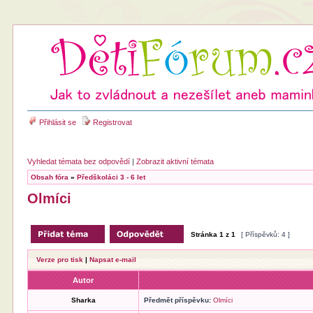
Přihlásit se
Registrovat
Vyhledat témata bez odpovědí
|
Zobrazit aktivní témata
Obsah fóra
»
Předškoláci 3 - 6 let
Olmíci
Stránka
1
z
1
[ Příspěvků: 4 ]
Verze pro tisk
|
Napsat e-mail
Autor
Sharka
Předmět příspěvku:
Olmíci