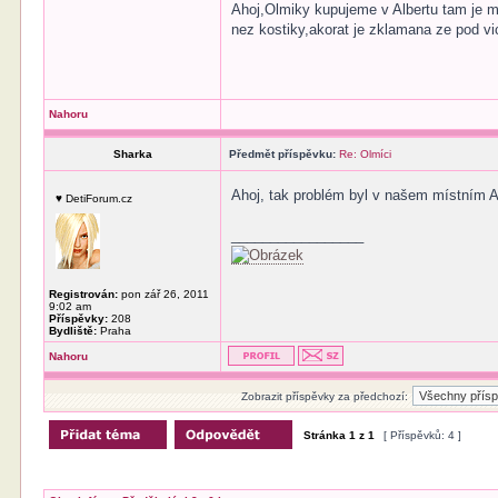
Ahoj,Olmiky kupujeme v Albertu tam je ma
nez kostiky,akorat je zklamana ze pod v
Nahoru
Sharka
Předmět příspěvku:
Re: Olmíci
Ahoj, tak problém byl v našem místním Al
♥ DetiForum.cz
_________________
Registrován:
pon zář 26, 2011
9:02 am
Příspěvky:
208
Bydliště:
Praha
Nahoru
Zobrazit příspěvky za předchozí:
Stránka
1
z
1
[ Příspěvků: 4 ]