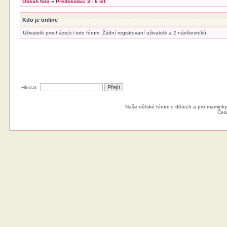
Obsah fóra
»
Předškoláci 3 - 6 let
Kdo je online
Uživatelé procházející toto fórum: Žádní registrovaní uživatelé a 2 návštevníků
Hledat:
Naše dětské fórum o dětech a pro maminky
Čes