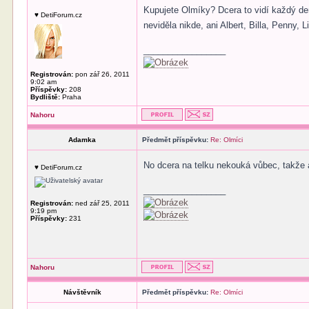
Kupujete Olmíky? Dcera to vidí každý den
♥ DetiForum.cz
neviděla nikde, ani Albert, Billa, Penny, 
_________________
Registrován:
pon zář 26, 2011
9:02 am
Příspěvky:
208
Bydliště:
Praha
Nahoru
Adamka
Předmět příspěvku:
Re: Olmíci
No dcera na telku nekouká vůbec, takže 
♥ DetiForum.cz
_________________
Registrován:
ned zář 25, 2011
9:19 pm
Příspěvky:
231
Nahoru
Návštěvník
Předmět příspěvku:
Re: Olmíci