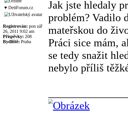
Jak jste hledaly p
♥ DetiForum.cz
problém? Vadilo d
Registrován:
pon zář
mateřskou do živo
26, 2011 9:02 am
Příspěvky:
208
Práci sice mám, a
Bydliště:
Praha
se tedy snažit hle
nebylo příliš těžk
______________