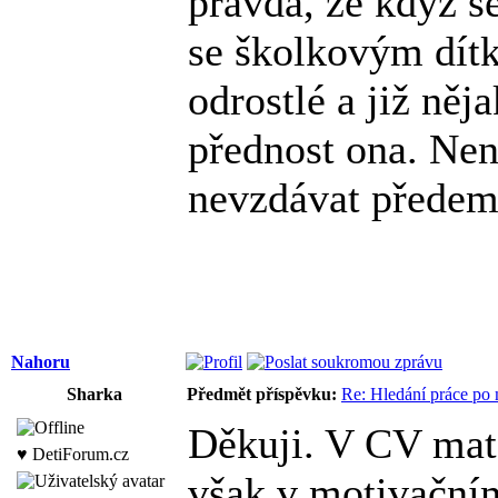
pravda, že když s
se školkovým dítk
odrostlé a již něj
přednost ona. Není
nevzdávat předem
Nahoru
Sharka
Předmět příspěvku:
Re: Hledání práce po 
Děkuji. V CV mat
♥ DetiForum.cz
však v motivační