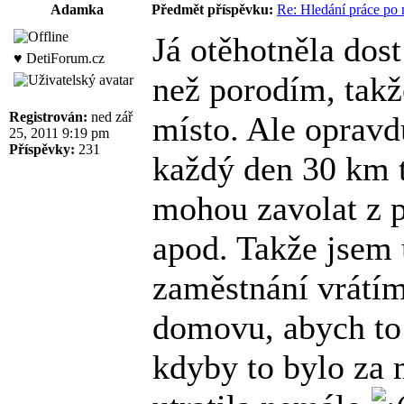
Adamka
Předmět příspěvku:
Re: Hledání práce po 
Já otěhotněla dost
♥ DetiForum.cz
než porodím, takž
Registrován:
ned zář
místo. Ale opravd
25, 2011 9:19 pm
Příspěvky:
231
každý den 30 km 
mohou zavolat z 
apod. Takže jsem 
zaměstnání vrátím,
domovu, abych to 
kdyby to bylo za 