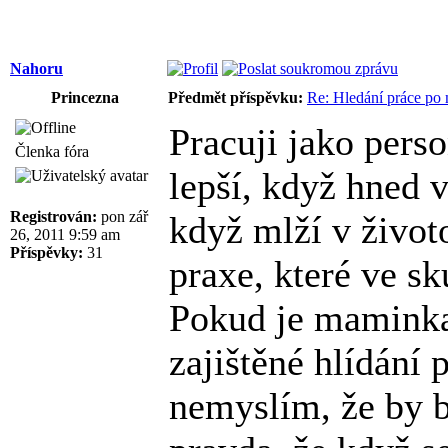
Nahoru
Princezna
Předmět příspěvku:
Re: Hledání práce po 
Pracuji jako pers
Členka fóra
lepší, když hned 
Registrován:
pon zář
když mlží v životo
26, 2011 9:59 am
Příspěvky:
31
praxe, které ve s
Pokud je maminka
zajištěné hlídání 
nemyslím, že by b