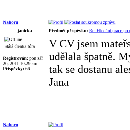
Nahoru
janicka
Předmět příspěvku:
Re: Hledání práce po 
V CV jsem mateřs
Stálá členka fóra
udělala špatně. M
Registrován:
pon zář
26, 2011 10:29 am
tak se dostanu al
Příspěvky:
66
Jana
Nahoru