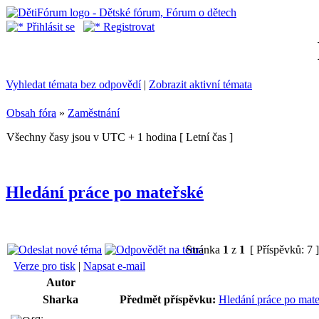
Přihlásit se
Registrovat
Vyhledat témata bez odpovědí
|
Zobrazit aktivní témata
Obsah fóra
»
Zaměstnání
Všechny časy jsou v UTC + 1 hodina [ Letní čas ]
Hledání práce po mateřské
Stránka
1
z
1
[ Příspěvků: 7 
Verze pro tisk
|
Napsat e-mail
Autor
Sharka
Předmět příspěvku:
Hledání práce po mat