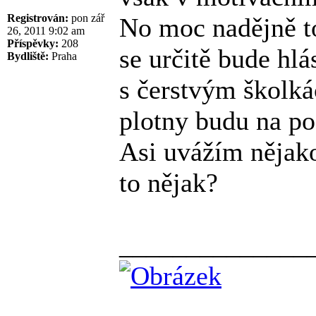
Registrován:
pon zář
No moc nadějně t
26, 2011 9:02 am
Příspěvky:
208
se určitě bude hlá
Bydliště:
Praha
s čerstvým školká
plotny budu na po
Asi uvážím nějako
to nějak?
______________