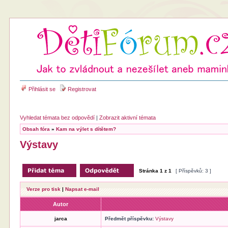
Přihlásit se
Registrovat
Vyhledat témata bez odpovědí
|
Zobrazit aktivní témata
Obsah fóra
»
Kam na výlet s dítětem?
Výstavy
Stránka
1
z
1
[ Příspěvků: 3 ]
Verze pro tisk
|
Napsat e-mail
Autor
jarca
Předmět příspěvku:
Výstavy