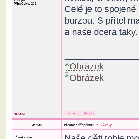
9:19 pm
Příspěvky:
231
Celé je to spojené
burzou. S přítel 
a naše dcera taky.
______________
Nahoru
Jamali
Předmět příspěvku:
Re: Výstavy
Naše děti tohle m
Členka fóra