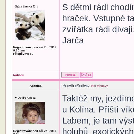
S dětmi rádi chodí
Stálá členka fóra
hraček. Vstupné t
zvířátka rádi dívají
Jarča
Registrován:
pon zář 26, 2011
6:30 am
Příspěvky:
59
Nahoru
Adamka
Předmět příspěvku:
Re: Výstavy
Taktéž my, jezdíme
♥ DetiForum.cz
u Kolína. Příští v
Labem, je tam výst
holubů, exotických r
Registrován:
ned zář 25, 2011