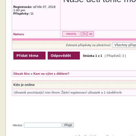
Registrován:
stř bře 07, 2018
1:40 pm
Příspěvky:
11
Nahoru
Zobrazit příspěvky za předchozí:
Stránka
1
z
1
[ Příspěvků: 3 ]
Obsah fóra
»
Kam na výlet s dítětem?
Kdo je online
Uživatelé procházející toto fórum: Žádní registrovaní uživatelé a 1 návštěvník
Hledat: