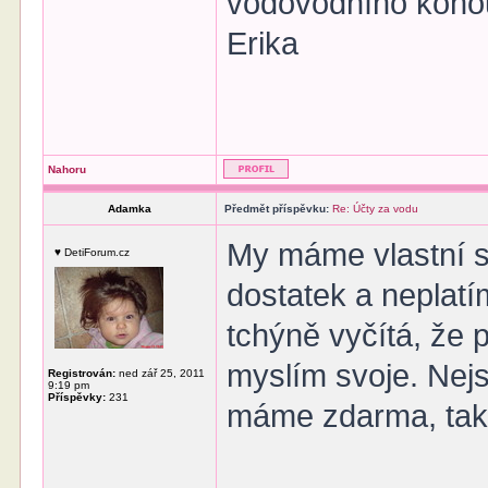
vodovodního koh
Erika
Nahoru
Adamka
Předmět příspěvku:
Re: Účty za vodu
My máme vlastní s
♥ DetiForum.cz
dostatek a neplatí
tchýně vyčítá, že p
myslím svoje. Nejs
Registrován:
ned zář 25, 2011
9:19 pm
Příspěvky:
231
máme zdarma, ta