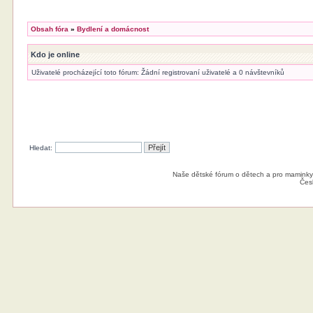
Obsah fóra
»
Bydlení a domácnost
Kdo je online
Uživatelé procházející toto fórum: Žádní registrovaní uživatelé a 0 návštevníků
Hledat:
Naše dětské fórum o dětech a pro maminky
Čes