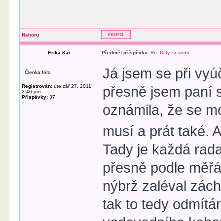
Nahoru
Erika Kai
Předmět příspěvku:
Re: Účty za vodu
Já jsem se při vyú
Členka fóra
Registrován:
úte zář 27, 2011
přesně jsem paní s
3:46 pm
Příspěvky:
37
oznámila, že se m
musí a prát také.
Tady je každá rada
přesně podle měřá
nýbrž zaléval zách
tak to tedy odmítá