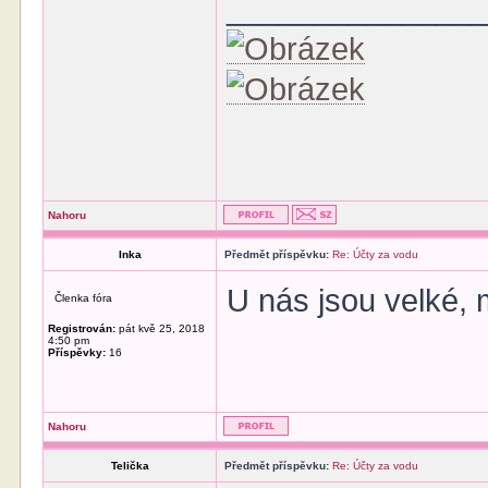
______________
Nahoru
Inka
Předmět příspěvku:
Re: Účty za vodu
U nás jsou velké, 
Členka fóra
Registrován:
pát kvě 25, 2018
4:50 pm
Příspěvky:
16
Nahoru
Telička
Předmět příspěvku:
Re: Účty za vodu