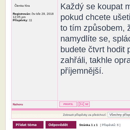
Každý se koupat m
Členka fóra
Registrován:
čtv bře 29, 2018
pokud chcete ušetř
12:05 pm
Příspěvky:
11
to tím způsobem, 
namydlíte se, splá
budete čtvrt hodit 
zahřáli, takhle opr
příjemnější.
Nahoru
Zobrazit příspěvky za předchozí:
Stránka
1
z
1
[ Příspěvků: 6 ]