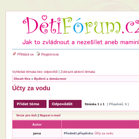
Přihlásit se
Registrovat
Vyhledat témata bez odpovědí
|
Zobrazit aktivní témata
Obsah fóra
»
Bydlení a domácnost
Účty za vodu
Stránka
1
z
1
[ Příspěvků: 6 ]
Verze pro tisk
|
Napsat e-mail
Autor
jarca
Předmět příspěvku:
Účty za vodu