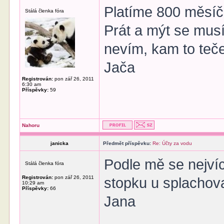
Platíme 800 měsíčn
Stálá členka fóra
Prát a mýt se mus
nevím, kam to teče
Jača
Registrován:
pon zář 26, 2011
6:30 am
Příspěvky:
59
Nahoru
janicka
Předmět příspěvku:
Re: Účty za vodu
Podle mě se nejvíc
Stálá členka fóra
Registrován:
pon zář 26, 2011
stopku u splachov
10:29 am
Příspěvky:
66
Jana