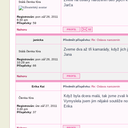
Stálá členka fóra
Jarča
Registrován:
pon zář 26, 2011
6:30 am
Příspěvky:
59
Nahoru
janicka
Předmět příspěvku:
Re: Oslava narozenin
Zveme dva až tři kamarády, když jich je
Stálá členka fóra
Jana
Registrován:
pon zář 26, 2011
10:29 am
Příspěvky:
66
Nahoru
Erika Kai
Předmět příspěvku:
Re: Oslava narozenin
Když byla dcera malá, tak jsme zvali k
Členka fóra
Vymyslela jsem jim nějaké soutěže no 
Erika
Registrován:
úte zář 27, 2011
3:46 pm
Příspěvky:
37
Nahoru