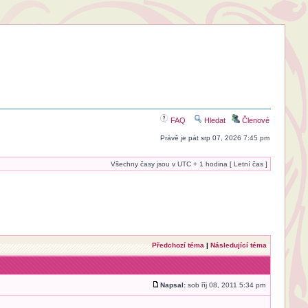
FAQ
Hledat
Členové
Právě je pát srp 07, 2026 7:45 pm
Všechny časy jsou v UTC + 1 hodina [ Letní čas ]
Předchozí téma
|
Následující téma
Napsal:
sob říj 08, 2011 5:34 pm