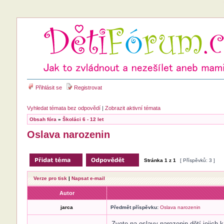
Přihlásit se
Registrovat
Vyhledat témata bez odpovědí
|
Zobrazit aktivní témata
Obsah fóra
»
Školáci 6 - 12 let
Oslava narozenin
Stránka
1
z
1
[ Příspěvků: 3 ]
Verze pro tisk
|
Napsat e-mail
Autor
jarca
Předmět příspěvku:
Oslava narozenin
Zvete na oslavy narozenin dětí jejich 