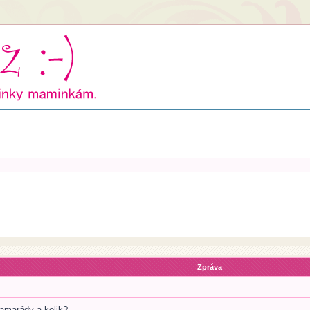
Zpráva
kamarády a kolik?