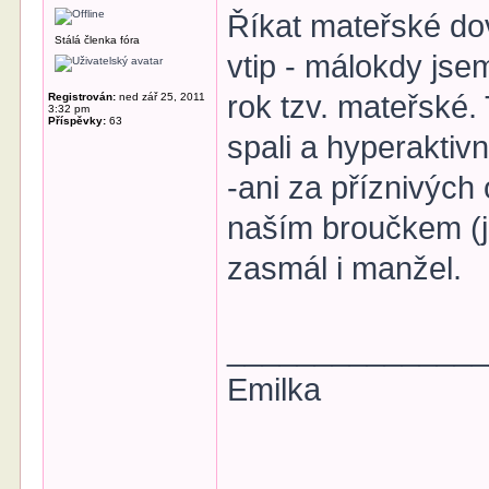
Říkat mateřské dov
Stálá členka fóra
vtip - málokdy jse
rok tzv. mateřské.
Registrován:
ned zář 25, 2011
3:32 pm
Příspěvky:
63
spali a hyperaktivn
-ani za příznivých
naším broučkem (j
zasmál i manžel.
______________
Emilka