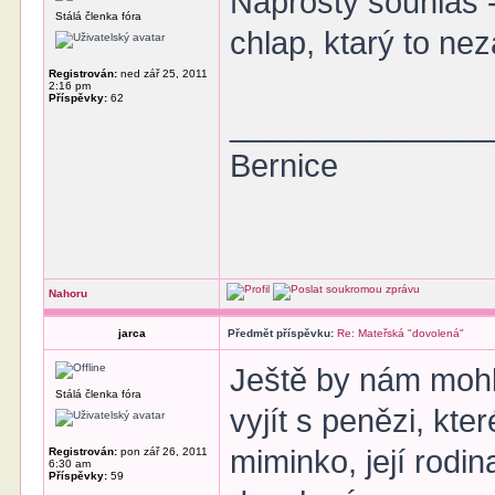
Naprostý souhlas 
Stálá členka fóra
chlap, ktarý to neza
Registrován:
ned zář 25, 2011
2:16 pm
Příspěvky:
62
______________
Bernice
Nahoru
jarca
Předmět příspěvku:
Re: Mateřská "dovolená"
Ještě by nám mohl 
Stálá členka fóra
vyjít s penězi, kt
miminko, její rodin
Registrován:
pon zář 26, 2011
6:30 am
Příspěvky:
59