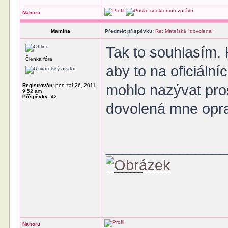
Nahoru
Mamina
Předmět příspěvku:
Re: Mateřská "dovolená"
Tak to souhlasím. 
Členka fóra
aby to na oficiální
mohlo nazývat pro
Registrován:
pon zář 26, 2011
9:52 am
Příspěvky:
42
dovolená mne opr
______________
Nahoru