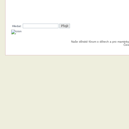
Hledat:
Naše dětské fórum o dětech a pro maminky
Čes