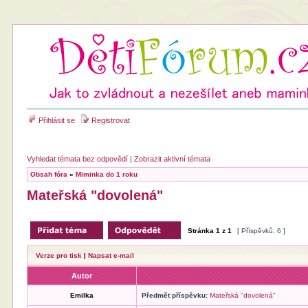
Přihlásit se
Registrovat
Vyhledat témata bez odpovědí
|
Zobrazit aktivní témata
Obsah fóra
»
Miminka do 1 roku
Mateřská "dovolená"
Stránka
1
z
1
[ Příspěvků: 6 ]
Verze pro tisk
|
Napsat e-mail
Autor
Emilka
Předmět příspěvku:
Mateřská "dovolená"