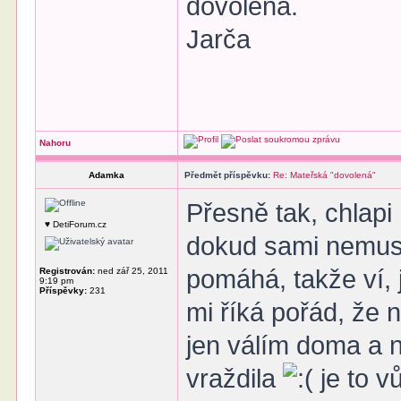
dovolená.
Jarča
Nahoru
Adamka
Předmět příspěvku:
Re: Mateřská "dovolená"
Přesně tak, chlapi
♥ DetiForum.cz
dokud sami nemusí
pomáhá, takže ví, j
Registrován:
ned zář 25, 2011
9:19 pm
Příspěvky:
231
mi říká pořád, že 
jen válím doma a 
vraždila
je to vů