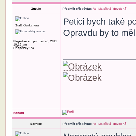
Zuzule
Předmět příspěvku:
Re: Mateřská "dovolená"
Petici bych také 
Stálá členka fóra
Opravdu by to měl
Registrován:
pon zář 26, 2011
10:12 am
Příspěvky:
74
______________
Nahoru
Bernice
Předmět příspěvku:
Re: Mateřská "dovolená"