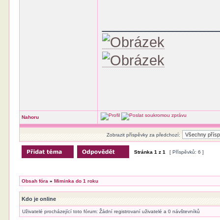
______________
Nahoru
Zobrazit příspěvky za předchozí:
Stránka
1
z
1
[ Příspěvků: 6 ]
Obsah fóra
»
Miminka do 1 roku
Kdo je online
Uživatelé procházející toto fórum: Žádní registrovaní uživatelé a 0 návštevníků