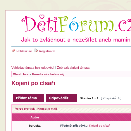
Přihlásit se
Registrovat
Vyhledat témata bez odpovědí
|
Zobrazit aktivní témata
Obsah fóra
»
Porod a vše kolem něj
Kojení po císaři
Stránka
1
z
1
[ Příspěvků: 4 ]
Verze pro tisk
|
Napsat e-mail
Autor
beruska
Předmět příspěvku:
Kojení po císaři