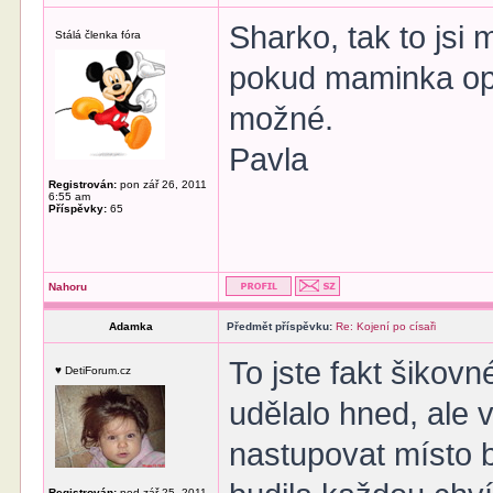
Sharko, tak to jsi
Stálá členka fóra
pokud maminka opra
možné.
Pavla
Registrován:
pon zář 26, 2011
6:55 am
Příspěvky:
65
Nahoru
Adamka
Předmět příspěvku:
Re: Kojení po císaři
To jste fakt šikovn
♥ DetiForum.cz
udělalo hned, ale 
nastupovat místo b
Registrován:
ned zář 25, 2011