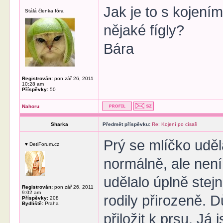
Jak je to s kojení
Stálá členka fóra
nějaké fígly?
Bára
Registrován:
pon zář 26, 2011
10:28 am
Příspěvky:
50
Nahoru
Sharka
Předmět příspěvku:
Re: Kojení po císaři
Prý se mlíčko uděl
♥ DetiForum.cz
normálně, ale není
udělalo úplně stej
Registrován:
pon zář 26, 2011
9:02 am
rodily přirozeně. D
Příspěvky:
208
Bydliště:
Praha
přiložit k prsu. Já