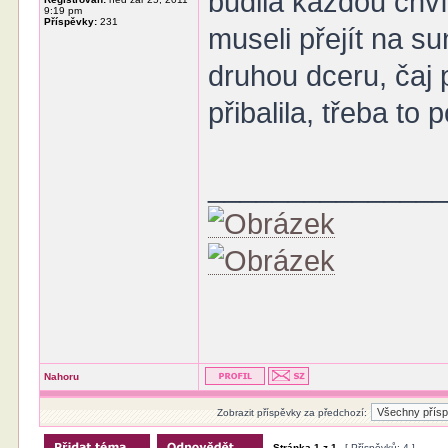
budila každou chví
9:19 pm
Příspěvky:
231
museli přejít na 
druhou dceru, čaj p
přibalila, třeba to
______________
Nahoru
Zobrazit příspěvky za předchozí:
Stránka
1
z
1
[ Příspěvků: 4 ]