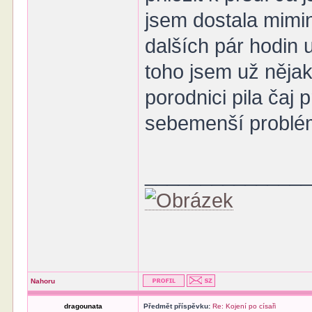
jsem dostala mimi
dalších pár hodin 
toho jsem už něja
porodnici pila čaj 
sebemenší problém 
______________
Nahoru
dragounata
Předmět příspěvku:
Re: Kojení po císaři