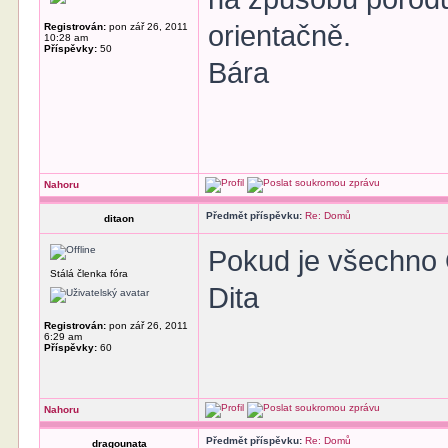
orientačně.
Registrován:
pon zář 26, 2011
10:28 am
Příspěvky:
50
Bára
Nahoru
Předmět příspěvku:
Re: Domů
ditaon
Pokud je všechno O
Stálá členka fóra
Dita
Registrován:
pon zář 26, 2011
6:29 am
Příspěvky:
60
Nahoru
Předmět příspěvku:
Re: Domů
dragounata