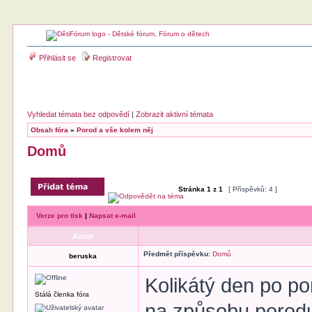
Přihlásit se
Registrovat
Vyhledat témata bez odpovědí
|
Zobrazit aktivní témata
Obsah fóra
»
Porod a vše kolem něj
Domů
Stránka
1
z
1
[ Příspěvků: 4 ]
Verze pro tisk
|
Napsat e-mail
Autor
Předmět příspěvku:
Domů
beruska
Kolikátý den po por
Stálá členka fóra
na způsobu porodu 