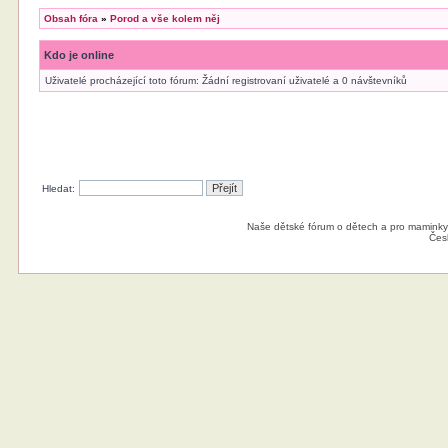
Obsah fóra
»
Porod a vše kolem něj
Kdo je online
Uživatelé procházející toto fórum: Žádní registrovaní uživatelé a 0 návštevníků
Hledat:
Naše dětské fórum o dětech a pro maminky
Čes