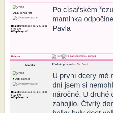
Po císařském řezu
Stálá členka fóra
maminka odpočine
Pavla
Registrován:
pon zář 26, 2011
6:55 am
Příspěvky:
65
Nahoru
Předmět příspěvku:
Re: Domů
Adamka
U první dcery mě n
♥ DetiForum.cz
dní jsem si nemohl
náročné. U druhé dc
Registrován:
ned zář 25, 2011
9:19 pm
Příspěvky:
231
zahojilo. Čtvrtý de