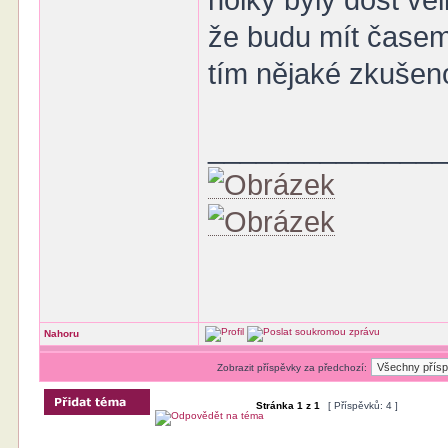
holky byly dost ve
že budu mít časem
tím nějaké zkušeno
______________
Nahoru
Zobrazit příspěvky za předchozí:
Stránka
1
z
1
[ Příspěvků: 4 ]